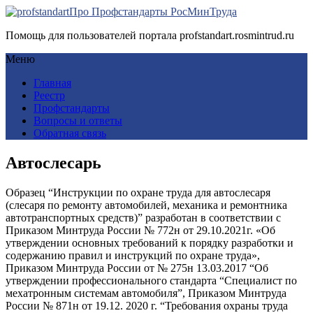
Про Профстандарты РосМинТруда
Помощь для пользователей портала profstandart.rosmintrud.ru
Меню
Главная
Реестр
Профстандарты
Вопросы и ответы
Обратная связь
Автослесарь
Образец “Инструкции по охране труда для автослесаря
(слесаря по ремонту автомобилей, механика и ремонтника
автотранспортных средств)” разработан в соответствии с
Приказом Минтруда России № 772н от 29.10.2021г. «Об
утверждении основных требований к порядку разработки и
содержанию правил и инструкций по охране труда»,
Приказом Минтруда России от № 275н 13.03.2017 “Об
утверждении профессионального стандарта “Специалист по
мехатронным системам автомобиля”, Приказом Минтруда
России № 871н от 19.12. 2020 г. “Требования охраны труда