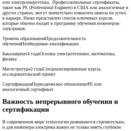
или электроэнергетика. ⁣ Профессиональные сертификаты,
такие как PE (Professional Engineer) ‌в США или‌ аналогичные в
других ⁢странах,⁢ могут значительно повысить шансы на ⁢успех
в карьере. Ниже ‌представлен список ключевых курсов,⁢
которые ⁣обычно ‍входят в программу обучения инженеров-
электриков:
Уровень образованияПродолжительность
обученияНеобходимые квалификации
Бакалавриат4 ⁤годаОсновы​ электротехники, математика,
физика
Магистратура2 годаСпециализированные‍ курсы,
исследовательский проект
СертификацияПериодическое​ обновлениеPE или
аналогичный сертификат
Важность⁢ непрерывного обучения ​и
сертификации
В современном ‍мире технологии развиваются ‍стремительно,
и ‍для инженера-электрика‍ важно не только иметь глубокие