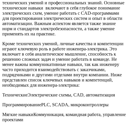
технических умений и‍ профессиональных знаний. Основные⁣
технические навыки ​ включают в себя глубокое ⁤понимание
электрических схем, умение⁢ работать с CAD-программами
для проектирования электрических систем и опыт в области
⁢автоматизации. Важным аспектом является‌ также знание
норм и стандартов электробезопасности, а также⁣ умение
применять⁣ их на практике.
Кроме технических умений,​ личные качества и компетенции
играют ‌ключевую роль в ⁢работе инженера-электрика. Это
включает в себя аналитическое мышление, способность к
решению сложных задач и умение работать в команде. ⁢Не
менее важны коммуникативные‌ навыки, так как инженеру
часто приходится взаимодействовать ⁤с заказчиками,
подрядчиками и другими отделами внутри компании.⁣ Ниже
представлен список ​ключевых навыков и компетенций,⁢
необходимых для инженера-электрика:
ТехническиеЭлектрические ⁤схемы, CAD, автоматизация
ПрограммированиеPLC,⁣ SCADA, микроконтроллеры
Мягкие ⁣навыкиКоммуникация,‍ командная работа, управление
проектами