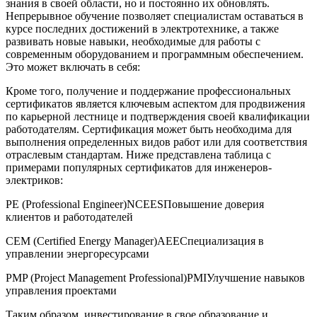
знания в своей области, но и постоянно их обновлять. ‍
Непрерывное обучение ⁢позволяет ⁢специалистам оставаться в
курсе последних достижений⁤ в электротехнике, а также
развивать новые навыки, необходимые для работы с
‌современным оборудованием и программным обеспечением.
Это может включать в себя:
Кроме того, получение⁣ и поддержание профессиональных‌
сертификатов является ключевым аспектом для продвижения
‌по карьерной ‌лестнице и подтверждения своей ​квалификации
работодателям. Сертификация может быть необходима для
выполнения определенных видов работ ⁢или ⁢для ‌соответствия
отраслевым стандартам. Ниже⁢ представлена таблица с
примерами​ популярных‍ сертификатов для ⁣инженеров-
электриков:
PE ‍(Professional Engineer)NCEESПовышение доверия‍
клиентов и ⁣работодателей
CEM (Certified Energy Manager)AEEСпециализация в
управлении​ энергоресурсами
PMP (Project Management Professional)PMIУлучшение навыков
управления проектами
Таким⁢ образом, ‍инвестирование в ⁣свое образование и