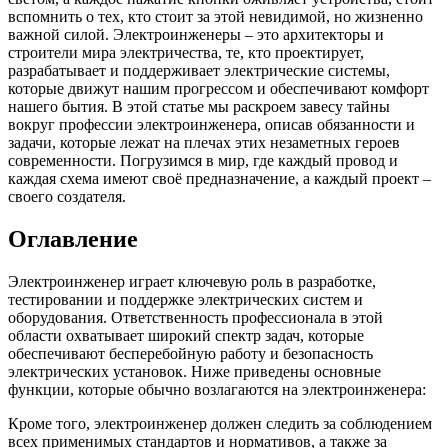
вспомнить о тех, кто стоит за этой невидимой, но жизненно
важной силой. Электроинженеры‍ – это архитекторы и
строители мира электричества, те, кто проектирует,
разрабатывает и поддерживает ‌электрические системы,
которые движут нашим прогрессом​ и ‍обеспечивают комфорт
нашего бытия. В этой статье мы раскроем⁢ завесу тайны
вокруг профессии электроинженера,⁢ описав обязанности и
⁤задачи, которые лежат на плечах этих незаметных ⁤героев
современности. Погрузимся в мир, где каждый провод и
каждая схема имеют своё​ предназначение, а каждый проект –
своего создателя.
Оглавление
Электроинженер играет ключевую роль ‍в разработке,
⁤тестировании и поддержке электрических ⁤систем и
оборудования. Ответственность профессионала‍ в этой
области охватывает широкий спектр‍ задач, которые
обеспечивают бесперебойную работу и безопасность
электрических ⁤установок. Ниже приведены основные
функции, которые обычно возлагаются на электроинженера:
Кроме того, электроинженер должен следить за соблюдением
всех ⁢применимых стандартов ⁣и нормативов, а также за