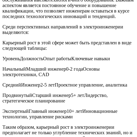
аспектом является постоянное​ обучение и повышение
квалификации, что позволяет инженерам оставаться в курсе
⁣последних технологических инноваций и тенденций.
Среди⁢ перспективных‌ направлений в⁢ электроинженерии
выделяются:
Карьерный рост в этой сфере может быть ‍представлен в виде
следующей таблицы:
УровеньДолжностьОпыт работыКлючевые навыки
НачальныйМладший инженер0-2 годаОсновы
электротехники, CAD
СреднийИнженер2-5 летПроектное управление,⁢ аналитика
ПродвинутыйСтарший инженер5+ летЛидерство,
стратегическое ‍планирование
ЭкспертныйГлавный инженер10+ летИнновационные
технологии,​ управление рисками
Таким образом, карьерный рост в ⁤электроинженерии
предполагает не только углубление технических⁢ знаний, ‌но и