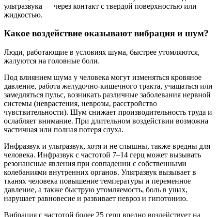
ультразвука — через контакт с твердой поверхностью или
жидкостью.
Какое воздействие оказывают вибрация и шум?
Люди, работающие в условиях шума, быстрее утомляются,
жалуются на головные боли.
Под влиянием шума у человека могут изменяться кровяное
давление, работа желудочно-кишечного тракта, учащаться или
замедляться пульс, возникать различные заболевания нервной
системы (неврастения, неврозы, расстройство
чувствительности). Шум снижает производительность труда и
ослабляет внимание. При длительном воздействии возможна
частичная или полная потеря слуха.
Инфразвук и ультразвук, хотя и не слышны, также вредны для
человека. Инфразвук с частотой 7–14 герц может вызывать
резонансные явления при совпадении с собственными
колебаниями внутренних органов. Ультразвук вызывает в
тканях человека повышение температуры и переменное
давление, а также быструю утомляемость, боль в ушах,
нарушает равновесие и развивает невроз и гипотонию.
Вибрация с частотой более 25 герц вредно воздействует на