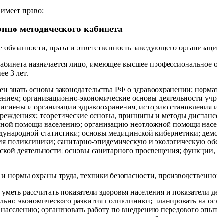
 имеет право:
нно методического кабинета
е обязанности, права и ответственность заведующего организа
абинета назначается лицо, имеющее высшее профессиональное о
е 3 лет.
н знать основы законодательства РФ о здравоохранении; норм
ением; организационно-экономические основы деятельности уч
игиены и организации здравоохранения, историю становления и
еждениях; теоретические основы, принципы и методы диспансе
нной помощи населению; организацию неотложной помощи насел
ждународной статистики; основы медицинской кибернетики; дем
ания поликлиники; санитарно-эпидемическую и экологическую о
кой деятельности; основы санитарного просвещения; функции, 
ла и нормы охраны труда, техники безопасности, производствен
еть рассчитать показатели здоровья населения и показатели де
льно-экономического развития поликлиники; планировать на ос
аселению; организовать работу по внедрению передового опыта