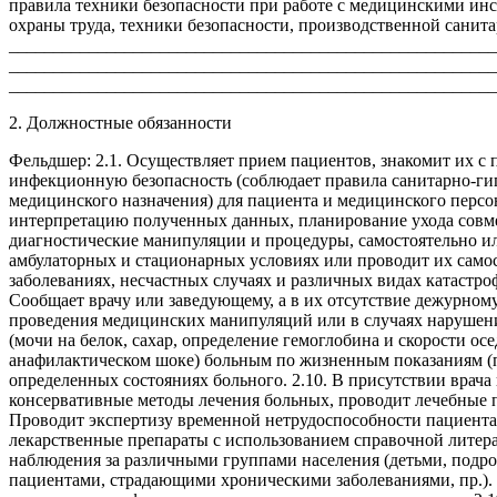
правила техники безопасности при работе с медицинскими инст
охраны труда, техники безопасности, производственной санит
________________________________________________________
__________________________________________________________
_______________________________________________________
2. Должностные обязанности
Фельдшер: 2.1. Осуществляет прием пациентов, знакомит их с 
инфекционную безопасность (соблюдает правила санитарно-гиг
медицинского назначения) для пациента и медицинского персон
интерпретацию полученных данных, планирование ухода совмес
диагностические манипуляции и процедуры, самостоятельно ил
амбулаторных и стационарных условиях или проводит их само
заболеваниях, несчастных случаях и различных видах катастр
Сообщает врачу или заведующему, а в их отсутствие дежурном
проведения медицинских манипуляций или в случаях нарушени
(мочи на белок, сахар, определение гемоглобина и скорости о
анафилактическом шоке) больным по жизненным показаниям (п
определенных состояниях больного. 2.10. В присутствии врач
консервативные методы лечения больных, проводит лечебные п
Проводит экспертизу временной нетрудоспособности пациента 
лекарственные препараты с использованием справочной литера
наблюдения за различными группами населения (детьми, подр
пациентами, страдающими хроническими заболеваниями, пр.). 