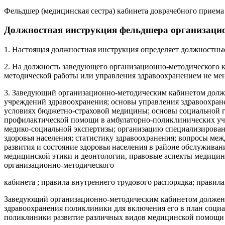
Фельдшер (медицинская сестра) кабинета доврачебного приема
Должностная инструкция фельдшера организацио
1. Настоящая должностная инструкция определяет должностны
2. На должность заведующего организационно-методического к
методической работы или управления здравоохранением не мене
3. Заведующий организационно-методическим кабинетом долже
учреждений здравоохранения; основы управления здравоохран
условиях бюджетно-страховой медицины; основы социальной г
профилактической помощи в амбулаторно-поликлинических учр
медико-социальной экспертизы; организацию специализирова
здоровья населения; статистику здравоохранения; вопросы ме
развития и состояние здоровья населения в районе обслужив
медицинской этики и деонтологии, правовые аспекты медицинс
организационно-методического
кабинета ; правила внутреннего трудового распорядка; прави
Заведующий организационно-методическим кабинетом должен ум
здравоохранения поликлиники для включения его в план социа
поликлиники развитие различных видов медицинской помощи н