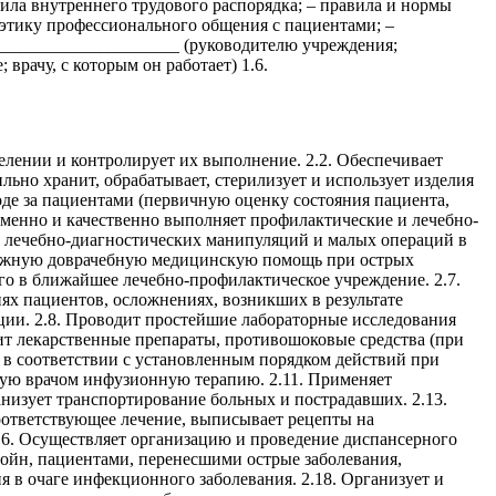
вила внутреннего трудового распорядка; – правила и нормы
этику профессионального общения с пациентами; –
_____________________ (руководителю учреждения;
рачу, с которым он работает) 1.6.
елении и контролирует их выполнение. 2.2. Обеспечивает
ьно хранит, обрабатывает, стерилизует и использует изделия
оде за пациентами (первичную оценку состояния пациента,
еменно и качественно выполняет профилактические и лечебно-
м лечебно-диагностических манипуляций и малых операций в
тложную доврачебную медицинскую помощь при острых
го в ближайшее лечебно-профилактическое учреждение. 2.7.
ях пациентов, осложнениях, возникших в результате
ции. 2.8. Проводит простейшие лабораторные исследования
одит лекарственные препараты, противошоковые средства (при
в соответствии с установленным порядком действий при
нную врачом инфузионную терапию. 2.11. Применяет
анизует транспортирование больных и пострадавших. 2.13.
оответствующее лечение, выписывает рецепты на
.16. Осуществляет организацию и проведение диспансерного
ойн, пациентами, перенесшими острые заболевания,
 в очаге инфекционного заболевания. 2.18. Организует и