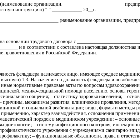
наименование организации, ________________________ предприя
стную инструкцию) ” ” ____________ 20__г.
______________________ (наименование организации, предприя
 на основании трудового договора с ________________________
______ и в соответствии с составлена настоящая должностная 
е правоотношения в Российской Федерации.
олжность фельдшера назначается лицо, имеющее среднее медицин
, высшую) 1.3. Назначение на должность фельдшера и освобожде
 иные нормативные правовые акты по вопросам здравоохранения;
цинской, медико-социальной помощи населению, основы геронто
ионального общения; – статистику здоровья населения; – основ
 – причины, механизмы развития, клинические проявления, мет
дицинской и социальной реабилитации; виды, формы и методы 
к применению, характер взаимодействия, осложнения применени
мацевтический порядок в медицинском учреждении; – основные 
овы диетологии; – систему инфекционного контроля, инфекционн
-профилактического учреждения с учреждениями санитарно-эпи
рофилактику; – функциональные обязанности, права и ответств