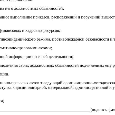
на него должностных обязанностей;
анное выполнение приказов, распоряжений и поручений вышесто
финансовых и кадровых ресурсов;
тивоэпидемического режима, противопожарной безопасности и т
рмативно-правовыми актами;
 иной информации по своей деятельности;
ыполнения своих должностных обязанностей подчиненных ему р
аций.
тивно-правовых актов заведующий организационно-методически
ступка к дисциплинарной, материальной, административной и уг
та)
____________________________________________ (подпись, фам