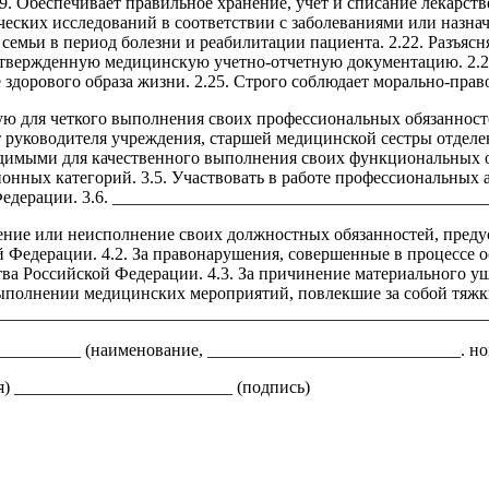
9. Обеспечивает правильное хранение, учет и списание лекарст
ческих исследований в соответствии с заболеваниями или назнач
 семьи в период болезни и реабилитации пациента. 2.22. Разъяс
утвержденную медицинскую учетно-отчетную документацию. 2.2
 здорового образа жизни. 2.25. Строго соблюдает морально-пр
ую для четкого выполнения своих профессиональных обязанност
от руководителя учреждения, старшей медицинской сестры отделе
ходимыми для качественного выполнения своих функциональных 
онных категорий. 3.5. Участвовать в работе профессиональных
Федерации. 3.6. __________________________________________
нение или неисполнение своих должностных обязанностей, пред
 Федерации. 4.2. За правонарушения, совершенные в процессе о
тва Российской Федерации. 4.3. За причинение материального ущ
выполнении медицинских мероприятий, повлекшие за собой тяжки
__________________________________________________________
__________ (наименование, _____________________________. но
я) _________________________ (подпись)