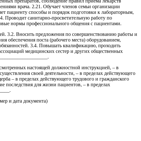
венных препаратов, соблюдение правил приема лекарств
ениями врача. 2.21. Обучает членов семьи организации
няет пациенту способы и порядок подготовки к лабораторным,
4. Проводит санитарно-просветительную работу по
авовые нормы профессионального общения с пациентами.
ей. 3.2. Вносить предложения по совершенствованию работы и
ния обеспечения поста (рабочего места) оборудованием,
обязанностей. 3.4. Повышать квалификацию, проходить
 ассоциаций медицинских сестер и других общественных
____________________.
усмотренных настоящей должностной инструкцией, – в
существления своей деятельности, – в пределах действующего
ерба – в пределах действующего трудового и гражданского
е последствия для жизни пациентов, – в пределах
____.
мер и дата документа)