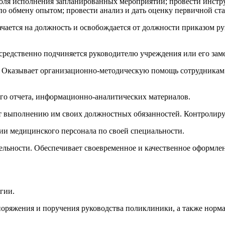
троля исполнения запланированных мероприятий; провести инст
о обмену опытом; провести анализ и дать оценку первичной ст
чается на должность и освобождается от должности приказом р
редственно подчиняется руководителю учреждения или его зам
а. Оказывает организационно-методическую помощь сотрудника
ового отчета, информационно-аналитических материалов.
ет выполнению им своих должностных обязанностей. Контролиру
ии медицинского персонала по своей специальности.
ятельности. Обеспечивает своевременное и качественное оформл
гии.
поряжения и поручения руководства поликлиники, а также норм