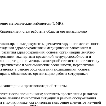
ционно-методическим кабинетом (ОМК).
бразование и стаж работы в области организационно-
ативно-правовые документы, регламентирующие деятельность
реждений здравоохранения и медицинских работников в
 развития здравоохранения; основы организации лечебно-
ризации, экспертизы временной нетрудоспособности и
ению; теорию и методы санитарной статистики; статистику
ографические и экономические особенности, перспективы
бстановку в районе обслуживания поликлиники; основы
права, обязанности, организацию работы сотрудников
ной санитарии и противопожарной защиты.
ятельности поликлиники; составить проект плана развития
нове анализа конкретной ситуации в районе обслуживания
 в поликлинике; организовать внедрение элементов научной