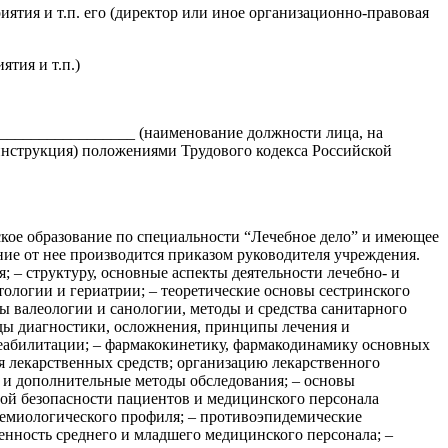
тия и т.п. его (директор или иное организационно-правовая
тия и т.п.)
__________________ (наименование должности лица, на
инструкция) положениями Трудового кодекса Российской
ское образование по специальности “Лечебное дело” и имеющее
ние от нее производится приказом руководителя учреждения.
 – структуру, основные аспекты деятельности лечебно- и
логии и гериатрии; – теоретические основы сестринского
ы валеологии и санологии, методы и средства санитарного
оды диагностики, осложнения, принципы лечения и
реабилитации; – фармакокинетику, фармакодинамику основных
я лекарственных средств; организацию лекарственного
и дополнительные методы обследования; – основы
ой безопасности пациентов и медицинского персонала
демиологического профиля; – противоэпидемические
енность среднего и младшего медицинского персонала; –