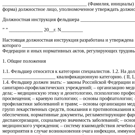
___________________________________ (Фамилия, инициалы) (
форма) должностное лицо, уполномоченное утверждать должно
Должностная инструкция фельдшера ________________________
” ” ______________ 20__г. N_________
Настоящая должностная инструкция разработана и утверждена
которого ________________________________________________
Федерации и иных нормативных актов, регулирующих трудовы
1. Общие положения
1.1. Фельдшер относится к категории специалистов. 1.2. На д
______________________ квалификационную категорию. ( II, I
1.4. Фельдшер должен знать: – законы Российской Федерации и
санитарно-профилактических учреждений; – организацию меди
дела; – медицинскую этику и деонтологию, психологию професс
просвещения; – краевую патологию; – основы профпатологии;
профилактики заболеваний и травм; – основы организации ме
групп лекарственных средств, показания и противопоказания 
обеспечения, нормативные документы, регламентирующие фар
диспансеризации, социальную значимость заболеваний; – осн
медицинского учреждения; – систему взаимодействия лечебно
мероприятия в случае возникновения очага инфекции, иммуноп