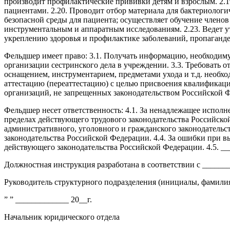
производит профилактические прививки детям и взрослым. 2.1
пациентами. 2.20. Проводит отбор материала для бактериологи
безопасной среды для пациента; осуществляет обучение членов
инструментальным и аппаратным исследованиям. 2.23. Ведет 
укреплению здоровья и профилактике заболеваний, пропаганде
Фельдшер имеет право: 3.1. Получать информацию, необходим
организации сестринского дела в учреждении. 3.3. Требовать 
оснащением, инструментарием, предметами ухода и т.д. необ
аттестацию (переаттестацию) с целью присвоения квалификаци
организаций, не запрещенных законодательством Российской 
Фельдшер несет ответственность: 4.1. За ненадлежащее испол
пределах действующего трудового законодательства Российской
административного, уголовного и гражданского законодательс
законодательства Российской Федерации. 4.4. За ошибки при 
действующего законодательства Российской Федерации. 4.5. 
Должностная инструкция разработана в соответствии с ______
Руководитель структурного подразделения (инициалы, фамили
” ” _____________ 20__г.
Начальник юридического отдела