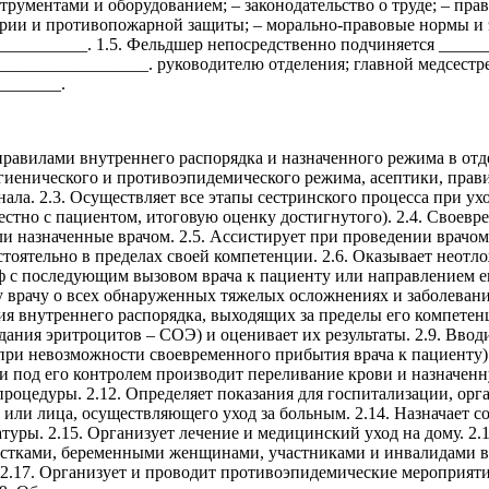
рументами и оборудованием; – законодательство о труде; – пра
арии и противопожарной защиты; – морально-правовые нормы и 
_________. 1.5. Фельдшер непосредственно подчиняется _____
______________. руководителю отделения; главной медсестре; в
_______.
правилами внутреннего распорядка и назначенного режима в отд
иенического и противоэпидемического режима, асептики, правил
ала. 2.3. Осуществляет все этапы сестринского процесса при ух
тно с пациентом, итоговую оценку достигнутого). 2.4. Своевр
и назначенные врачом. 2.5. Ассистирует при проведении врачо
стоятельно в пределах своей компетенции. 2.6. Оказывает нео
оф с последующим вызовом врача к пациенту или направлением е
у врачу о всех обнаруженных тяжелых осложнениях и заболевани
я внутреннего распорядка, выходящих за пределы его компетен
седания эритроцитов – СОЭ) и оценивает их результаты. 2.9. Вв
ри невозможности своевременного прибытия врача к пациенту) 
а и под его контролем производит переливание крови и назначе
роцедуры. 2.12. Определяет показания для госпитализации, орг
или лица, осуществляющего уход за больным. 2.14. Назначает с
туры. 2.15. Организует лечение и медицинский уход на дому. 2
остками, беременными женщинами, участниками и инвалидами в
2.17. Организует и проводит противоэпидемические мероприятия