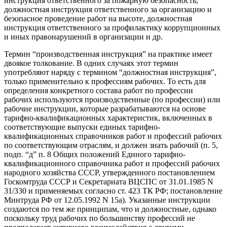
инструкция ответственного за пожарную безопасность,
должностная инструкция ответственного за организацию и
безопасное проведение работ на высоте, должностная
инструкция ответственного за профилактику коррупционных
и иных правонарушений в организации и др.
Термин “производственная инструкция” на практике имеет
двоякое толкование. В одних случаях этот термин
употребляют наряду с термином “должностная инструкция”,
только применительно к профессиям рабочих. То есть для
определения конкретного состава работ по профессии
рабочих используются производственные (по профессии) или
рабочие инструкции, которые разрабатываются на основе
тарифно-квалификационных характеристик, включенных в
соответствующие выпуски единых тарифно-
квалификационных справочников работ и профессий рабочих
по соответствующим отраслям, и должен знать рабочий (п. 5,
подп. “д” п. 8 Общих положений Единого тарифно-
квалификационного справочника работ и профессий рабочих
народного хозяйства СССР, утвержденного постановлением
Госкомтруда СССР и Секретариата ВЦСПС от 31.01.1985 N
31/330 и применяемых согласно ст. 423 ТК РФ; постановление
Минтруда РФ от 12.05.1992 N 15а). Указанные инструкции
создаются по тем же принципам, что и должностные, однако
поскольку труд рабочих по большинству профессий не