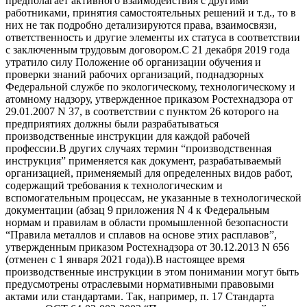
предполагает активного взаимодействия с другими
работниками, принятия самостоятельных решений и т.д., то в
них не так подробно детализируются права, взаимосвязи,
ответственность и другие элементы их статуса в соответствии
с заключенным трудовым договором.С 21 декабря 2019 года
утратило силу Положение об организации обучения и
проверки знаний рабочих организаций, поднадзорных
Федеральной службе по экологическому, технологическому и
атомному надзору, утвержденное приказом Ростехнадзора от
29.01.2007 N 37, в соответствии с пунктом 26 которого на
предприятиях должны были разрабатываться
производственные инструкции для каждой рабочей
профессии.В других случаях термин “производственная
инструкция” применяется как документ, разрабатываемый
организацией, применяемый для определенных видов работ,
содержащий требования к технологическим и
вспомогательным процессам, не указанные в технологической
документации (абзац 9 приложения N 4 к Федеральным
нормам и правилам в области промышленной безопасности
“Правила металлов и сплавов на основе этих расплавов”,
утвержденным приказом Ростехнадзора от 30.12.2013 N 656
(отменен с 1 января 2021 года)).В настоящее время
производственные инструкции в этом понимании могут быть
предусмотрены отраслевыми нормативными правовыми
актами или стандартами. Так, например, п. 17 Стандарта