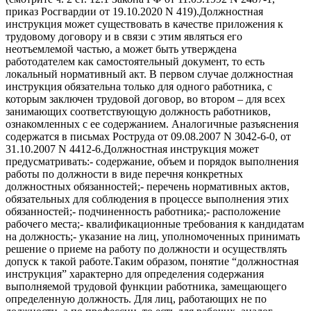
приказ Росгвардии от 19.10.2020 N 419).Должностная
инструкция может существовать в качестве приложения к
трудовому договору и в связи с этим являться его
неотъемлемой частью, а может быть утверждена
работодателем как самостоятельный документ, то есть
локальный нормативный акт. В первом случае должностная
инструкция обязательна только для одного работника, с
которым заключен трудовой договор, во втором – для всех
занимающих соответствующую должность работников,
ознакомленных с ее содержанием. Аналогичные разъяснения
содержатся в письмах Роструда от 09.08.2007 N 3042-6-0, от
31.10.2007 N 4412-6.Должностная инструкция может
предусматривать:- содержание, объем и порядок выполнения
работы по должности в виде перечня конкретных
должностных обязанностей;- перечень нормативных актов,
обязательных для соблюдения в процессе выполнения этих
обязанностей;- подчиненность работника;- расположение
рабочего места;- квалификационные требования к кандидатам
на должность;- указание на лиц, уполномоченных принимать
решение о приеме на работу по должности и осуществлять
допуск к такой работе.Таким образом, понятие “должностная
инструкция” характерно для определения содержания
выполняемой трудовой функции работника, замещающего
определенную должность. Для лиц, работающих не по