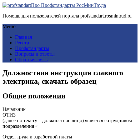
Про Профстандарты РосМинТруда
Помощь для пользователей портала profstandart.rosmintrud.ru
Меню
Главная
Реестр
Профстандарты
Вопросы и ответы
Обратная связь
Должностная инструкция главного
электрика, скачать образец
Общие положения
Начальник
ОТИЗ
(далее по тексту – должностное лицо) является сотрудником
подразделения «
Отдел труда и заработной платы