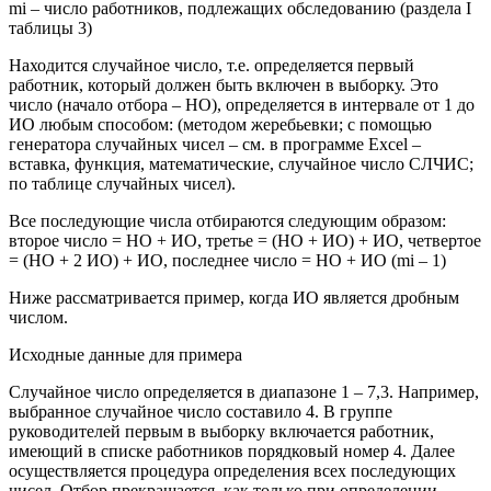
mi – число работников, подлежащих обследованию (раздела I
таблицы 3)
Находится случайное число, т.е. определяется первый
работник, который должен быть включен в выборку. Это
число (начало отбора – НО), определяется в интервале от 1 до
ИО любым способом: (методом жеребьевки; с помощью
генератора случайных чисел – см. в программе Excel –
вставка, функция, математические, случайное число СЛЧИС;
по таблице случайных чисел).
Все последующие числа отбираются следующим образом:
второе число = НО + ИО, третье = (НО + ИО) + ИО, четвертое
= (НО + 2 ИО) + ИО, последнее число = НО + ИО (mi – 1)
Ниже рассматривается пример, когда ИО является дробным
числом.
Исходные данные для примера
Случайное число определяется в диапазоне 1 – 7,3. Например,
выбранное случайное число составило 4. В группе
руководителей первым в выборку включается работник,
имеющий в списке работников порядковый номер 4. Далее
осуществляется процедура определения всех последующих
чисел. Отбор прекращается, как только при определении