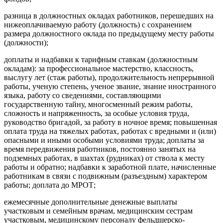
разница в должностных окладах работников, перешедших на
нижеоплачиваемую работу (должность) с сохранением
размера должностного оклада по предыдущему месту работы
(должности);
доплаты и надбавки к тарифным ставкам (должностным
окладам): за профессиональное мастерство, классность,
выслугу лет (стаж работы), продолжительность непрерывной
работы, ученую степень, ученое звание, знание иностранного
языка, работу со сведениями, составляющими
государственную тайну, многосменный режим работы,
сложность и напряженность, за особые условия труда,
руководство бригадой, за работу в ночное время; повышенная
оплата труда на тяжелых работах, работах с вредными и (или)
опасными и иными особыми условиями труда; доплаты за
время передвижения работников, постоянно занятых на
подземных работах, в шахтах (рудниках) от ствола к месту
работы и обратно; надбавки к заработной плате, начисленные
работникам в связи с подвижным (разъездным) характером
работы; доплата до МРОТ;
ежемесячные дополнительные денежные выплаты
участковым и семейным врачам, медицинским сестрам
участковым, медицинскому персоналу фельдшерско-