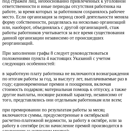
под стражей лиц, необоснованно привлеченных к уголовной
ответственности и иные периоды отсутствия работника на
работе, за время которых за работником сохранялось рабочее
место. Если организация за период своей деятельности меняла
форму собственности, разделялась на несколько организаций
или, наоборот, объединялась с другой организацией, стаж
работы работников учитывается за все время существования
данной организации независимо от происшедших
реорганизаций.
При заполнении графы 8 следует руководствоваться
положениями пункта 4 настоящих Указаний с учетом
следующих особенностей:
в заработную плату работника не включаются вознаграждения
по итогам работы за год, за выслугу лет, выплачиваемые раз в
году; единовременные премии и поощрения, включая
стоимость подарков; материальная помощь к отпуску, а также
другие выплаты, носящие разовый характер, независимо от
того, представлялись они отдельным работникам или всем;
при премировании по результатам работы за месяц
включаются суммы, предусмотренные в октябрьской
расчетно-платежной ведомости, за работу в октябре, или за
работу в сентябре (если начисление премий производится в
следующем за истекшим месяце);