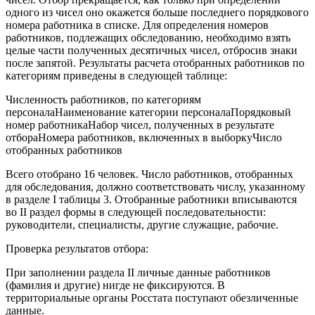
одного из чисел оно окажется больше последнего порядкового
номера работника в списке. Для определения номеров
работников, подлежащих обследованию, необходимо взять
целые части полученных десятичных чисел, отбросив знаки
после запятой. Результаты расчета отобранных работников по
категориям приведены в следующей таблице:
Численность работников, по категориям
персоналаНаименование категории персоналаПорядковый
номер работникаНабор чисел, полученных в результате
отбораНомера работников, включенных в выборкуЧисло
отобранных работников
Всего отобрано 16 человек. Число работников, отобранных
для обследования, должно соответствовать числу, указанному
в разделе I таблицы 3. Отобранные работники вписываются
во II раздел формы в следующей последовательности:
руководители, специалисты, другие служащие, рабочие.
Проверка результатов отбора:
При заполнении раздела II личные данные работников
(фамилия и другие) нигде не фиксируются. В
территориальные органы Росстата поступают обезличенные
данные.