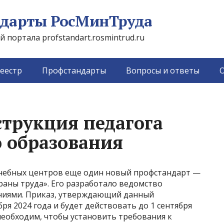
дарты РосМинТруда
портала profstandart.rosmintrud.ru
еестр
Профстандарты
Вопросы и ответы
О
трукция педагога
 образования
учебных центров еще один новый профстандарт —
раны труда». Его разработало ведомство
ниями. Приказ, утверждающий данный
бря 2024 года и будет действовать до 1 сентября
необходим, чтобы установить требования к