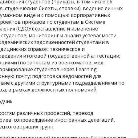
вижения студентов (приказы, в том числе об
, студенческие билеты, справки); ведение личных
 бумажном виде и с помощью корпоративных
роектов приказов по студентам в Системе
ления (СДОУ); составление и изменение
 студентов; мониторинг и анализ успеваемости
академических задолженностей студентами в
дицинских справок; техническое и
ведения итоговой государственной аттестации;
циями (по запросам из военкоматов, мед.
ормирование студентов через Learning
ронную почту; подготовка ведомостей для
ствие с другими структурными подразделениями по
са, в рамках должностных полномочий.
одчик
костям различных профессий, перевод
риев, сопровождение иностранных делегаций,
ецкоговорящих групп.