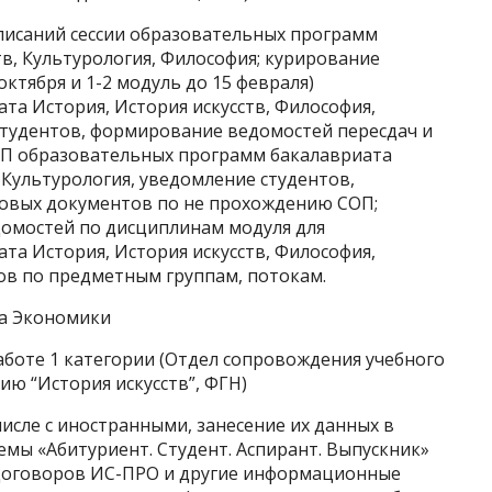
списаний сессии образовательных программ
тв, Культурология, Философия; курирование
октября и 1-2 модуль до 15 февраля)
а История, История искусств, Философия,
студентов, формирование ведомостей пересдач и
ОП образовательных программ бакалавриата
 Культурология, уведомление студентов,
говых документов по не прохождению СОП;
омостей по дисциплинам модуля для
а История, История искусств, Философия,
ов по предметным группам, потокам.
ла Экономики
аботе 1 категории (Отдел сопровождения учебного
ию “История искусств”, ФГН)
числе с иностранными, занесение их данных в
ы «Абитуриент. Студент. Аспирант. Выпускник»
а договоров ИС-ПРО и другие информационные