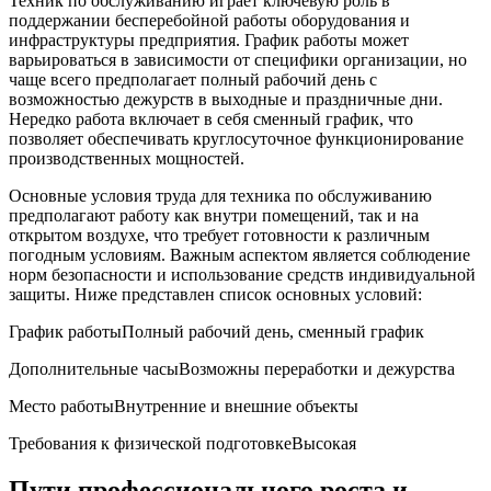
Техник по обслуживанию играет ключевую ‍роль в
поддержании бесперебойной работы оборудования и
инфраструктуры предприятия. График работы может
варьироваться в зависимости от специфики организации, но
чаще всего предполагает полный рабочий день​ с​
возможностью​ дежурств ‍в выходные и праздничные дни.
Нередко работа включает в себя сменный график, что
позволяет обеспечивать круглосуточное функционирование
производственных мощностей.
Основные условия труда для​ техника по обслуживанию
предполагают работу как внутри помещений,​ так и ⁣на
открытом воздухе,⁢ что требует‍ готовности к различным
погодным условиям. Важным аспектом является соблюдение
норм безопасности и использование средств индивидуальной
защиты. Ниже‍ представлен список основных условий:
График работыПолный рабочий день, ⁤сменный график
Дополнительные часыВозможны переработки ⁢и дежурства
Место работыВнутренние и внешние объекты
Требования к физической​ подготовкеВысокая
Пути профессионального роста и