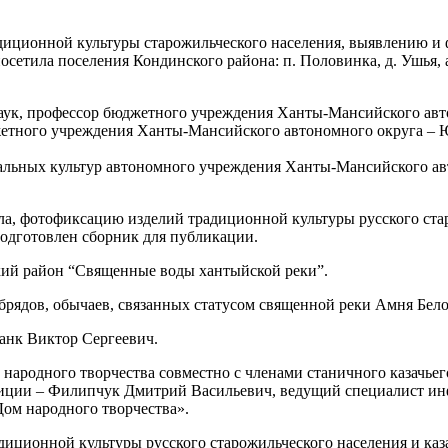
адиционной культуры старожильческого населения, выявлению и
тила поселения Кондинского района: п. Половинка, д. Ушья, а т
аук, профессор бюджетного учреждения Ханты-Мансийского авт
жетного учреждения Ханты-Мансийского автономного округа – 
нальных культур автономного учреждения Ханты-Мансийского 
ала, фотофиксацию изделий традиционной культуры русского ста
подготовлен сборник для публикации.
ский район “Священные воды хантыйской реки”.
брядов, обычаев, связанных статусом священной реки Амня Бело
анк Виктор Сергеевич.
народного творчества совместно с членами станичного казачье
иции – Филипчук Дмитрий Васильевич, ведущий специалист ин
ом народного творчества».
диционной культуры русского старожильческого населения и каз