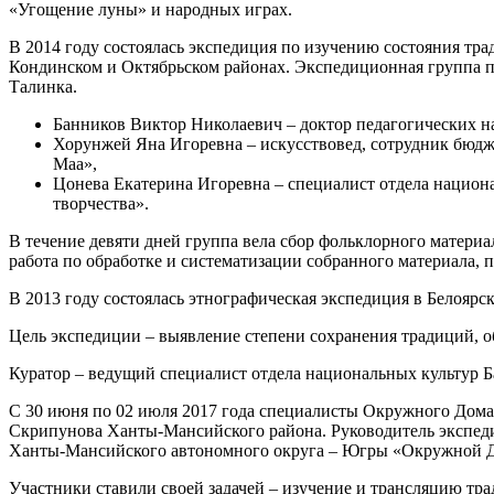
«Угощение луны» и народных играх.
В 2014 году состоялась экспедиция по изучению состояния тр
Кондинском и Октябрьском районах. Экспедиционная группа посе
Талинка.
Банников Виктор Николаевич – доктор педагогических н
Хорунжей Яна Игоревна – искусствовед, сотрудник бюд
Маа»,
Цонева Екатерина Игоревна – специалист отдела нацио
творчества».
В течение девяти дней группа вела сбор фольклорного матери
работа по обработке и систематизации собранного материала, 
В 2013 году состоялась этнографическая экспедиция в Белояр
Цель экспедиции – выявление степени сохранения традиций, о
Куратор – ведущий специалист отдела национальных культур Б
С 30 июня по 02 июля 2017 года специалисты Окружного Дома 
Скрипунова Ханты-Мансийского района. Руководитель экспед
Ханты-Мансийского автономного округа – Югры «Окружной Д
Участники ставили своей задачей – изучение и трансляцию тра