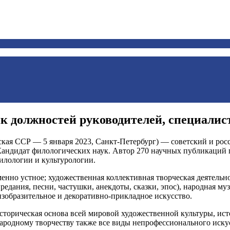
 должностей руководителей, специалис
ская ССР — 5 января 2023, Санкт-Петербург) — советский и рос
 Кандидат филологических наук. Автор 270 научных публикаций 
илологии и культурологии.
именно устное; художественная коллективная творческая деятельн
едания, песни, частушки, анекдоты, сказки, эпос), народная му
 изобразительное и декоративно-прикладное искусство.
историческая основа всей мировой художественной культуры, и
ародному творчеству также все виды непрофессионального искус