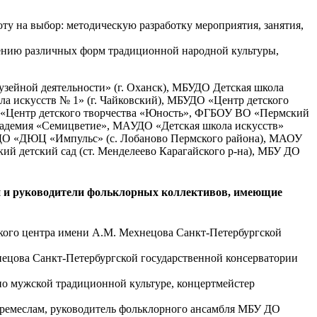
ту на выбор: методическую разработку мероприятия, занятия,
воению различных форм традиционной народной культуры,
узейной деятельности» (г. Оханск), МБУДО Детская школа
ла искусств № 1» (г. Чайковский), МБУДО «Центр детского
Центр детского творчества «Юность», ФГБОУ ВО «Пермский
кадемия «Семицветие», МАУДО «Детская школа искусств»
 ДО «ДЮЦ «Импульс» (с. Лобаново Пермского района), МАОУ
й детский сад (ст. Менделеево Карагайского р-на), МБУ ДО
и и руководители фольклорных коллективов, имеющие
кого центра имени А.М. Мехнецова Санкт-Петербургской
ецова Санкт-Петербургской государственной консерватории
по мужской традиционной культуре, концертмейстер
 ремеслам, руководитель фольклорного ансамбля МБУ ДО