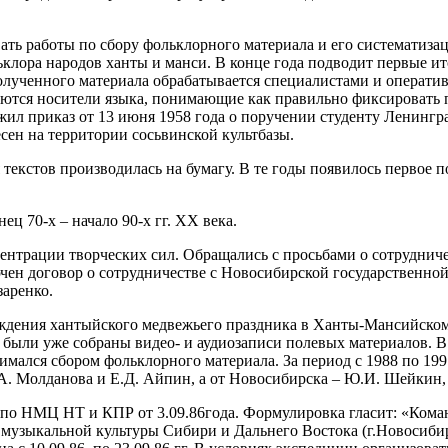
ать работы по сбору фольклорного материала и его систематиз
клора народов ханты и манси. В конце года подводит первые итог
 полученного материала обрабатывается специалистами и операт
ются носители языка, понимающие как правильно фиксировать 
ил приказ от 13 июня 1958 года о поручении студенту Ленингр
сен на территории сосьвинской культбазы.
текстов производилась на бумагу. В те годы появилось первое п
ц 70-х – начало 90-х гг. XX века.
нтрации творческих сил. Обращались с просьбами о сотрудниче
ен договор о сотрудничестве с Новосибирской государственной 
аренко.
ждения хантыйского медвежьего праздника в Ханты-Мансийском
 были уже собраны видео- и аудиозаписи полевых материалов. В
мался сбором фольклорного материала. За период с 1988 по 199
А. Молданова и Е.Д. Айпин, а от Новосибирска – Ю.И. Шейкин, Г
по НМЦ НТ и КПР от 3.09.86года. Формулировка гласит: «Коман
музыкальной культуры Сибири и Дальнего Востока (г.Новосибир