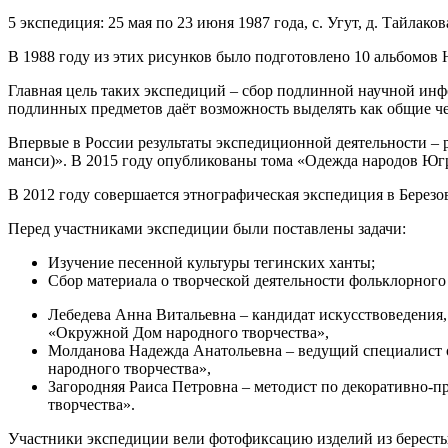
5 экспедиция: 25 мая по 23 июня 1987 года, с. Угут, д. Тайлако
В 1988 году из этих рисунков было подготовлено 10 альбомов 
Главная цель таких экспедиций – сбор подлинной научной инфо
подлинных предметов даёт возможность выделять как общие че
Впервые в России результаты экспедиционной деятельности – 
манси)». В 2015 году опубликованы тома «Одежда народов Югр
В 2012 году совершается этнографическая экспедиция в Берез
Перед участниками экспедиции были поставлены задачи:
Изучение песенной культуры тегинских ханты;
Сбор материала о творческой деятельности фольклорног
Лебедева Анна Витальевна – кандидат искусствоведения
«Окружной Дом народного творчества»,
Молданова Надежда Анатольевна – ведущий специалист
народного творчества»,
Загородняя Раиса Петровна – методист по декоративно-
творчeства».
Участники экспедиции вели фотофиксацию изделий из бересты