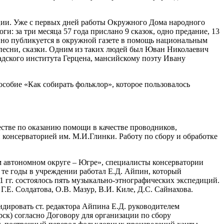
ации. Уже с первых дней работы Окружного Дома народного
и: за три месяца 57 года прислано 9 сказок, одно предание, 13
ивно публикуется в окружной газете в помощь национальным
песни, сказки. Одним из таких людей был Юван Николаевич
адского института Герцена, мансийскому поэту Ивану
особие «Как собирать фольклор», которое пользовалось
стве по оказанию помощи в качестве проводников,
консерваторией им. М.И.Глинки. Работу по сбору и обработке
 автономном округе – Югре», специалисты консерватории
 те годы в учреждении работал Е.Д. Айпин, который
1 гг. состоялось пять музыкально-этнографических экспедиций.
.Е. Солдатова, О.В. Мазур, В.И. Киле, Д.С. Сайнахова.
дировать ст. редактора Айпина Е.Д. руководителем
ск) согласно Договору для организации по сбору