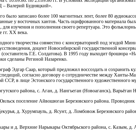
 с 10.09.86. по 23.09.86 гг. В условиях экспедиции организов
 – Валерий Будняцкий».
о было записано более 100 магнитных лент, более 80 аудиокассе
анные у восточных хантов. Часть оцифрованного материала была
ода, для изучения и пополнения своего репертуара. Это фолькло
 гг. XX века.
одного творчества совместно с консерваторией под эгидой Ми
усствоведения, доцент Новосибирской государственной консерв
составитель Г.Е. Солдатова). В 1995 году выходит брошюра «Н
вки сделаны Региной Назаренко.
граф Эдгар Саар, который предложил воссоздать и сохранить к
 экспедиций, согласно договору о сотрудничестве между Ханты-
й ССР, в лице Эстонского государственного художественного муз
ургутского района, с. Аган, д. Нангьеган (Новоаганск), Варьёга
д. Юильск поселение Айвошюган Березовского района. Проводник 
 Щекурья, д. Хурумпауль, д. Ясунт, д. Ломбовож Березовского ра
кары и д. Верхние Нарыкары Октябрьского района, с. Казым, д. 