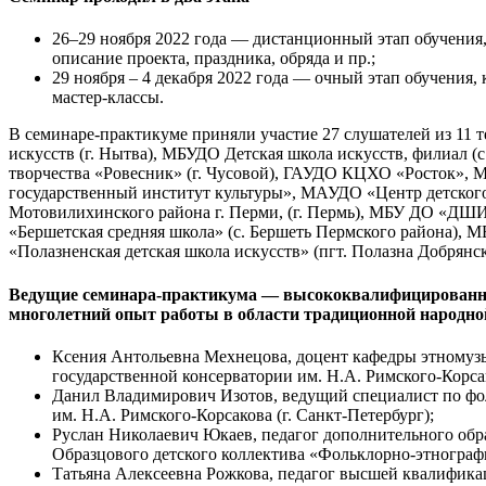
26–29 ноября 2022 года — дистанционный этап обучения,
описание проекта, праздника, обряда и пр.;
29 ноября – 4 декабря 2022 года — очный этап обучения
мастер-классы.
В семинаре-практикуме приняли участие 27 слушателей из 11 
искусств (г. Нытва), МБУДО Детская школа искусств, филиал (
творчества «Ровесник» (г. Чусовой), ГАУДО КЦХО «Росток
государственный институт культуры», МАУДО «Центр детског
Мотовилихинского района г. Перми, (г. Пермь), МБУ ДО «ДШ
«Бершетская средняя школа» (с. Бершеть Пермского района),
«Полазненская детская школа искусств» (пгт. Полазна Добрянск
Ведущие семинара-практикума — высококвалифицированные
многолетний опыт работы в области традиционной народн
Ксения Антольевна Мехнецова, доцент кафедры этномуз
государственной консерватории им. Н.А. Римского-Корсак
Данил Владимирович Изотов, ведущий специалист по фо
им. Н.А. Римского-Корсакова (г. Санкт-Петербург);
Руслан Николаевич Юкаев, педагог дополнительного обр
Образцового детского коллектива «Фольклорно-этнограф
Татьяна Алексеевна Рожкова, педагог высшей квалифик