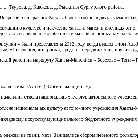
ва, д. Таурова, д. Каюкова, д. Рыскины Сургутского района.
Югорской этнографии. Работы были созданы в двух экземплярах, 
рмации о культуре и искусстве ханты и манси в рисунках этног
рты, так и локальные особенности материальной культуры обски
рисунки – были представлены 2012 году, когда вышел 1 том Аль
ы», «Поселения, постройки, средства передвижения, орудия тр
овский район по маршруту Ханты-Мансийск – Березово – Теги –
о коллектива «Ас нэ» («Обские женщины»).
, начальник отдела национальных культур автономного учрежд
 отдела национальных культур автономного учреждения Ханты
прикладному искусству муниципального бюджетного учреждения 
, одежды из ткани, меха. Занимались сбором песенного фолькл