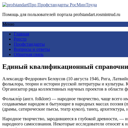
Про Профстандарты РосМинТруда
Помощь для пользователей портала profstandart.rosmintrud.ru
Меню
Главная
Реестр
Профстандарты
Вопросы и ответы
Обратная связь
Единый квалификационный справочник
Александр Федорович Белоусов (10 августа 1946, Рига, Латвий
фольклора, теории и истории русской литературы и культуры.
Организатор ряда коллективных научных проектов в области ф
Фолькло́р (англ. folklore) — народное творчество, чаще всего 
создаваемые народом и бытующие в народных массах поэзия (пр
(драмы, сатирические пьесы, театр кукол), танец, архитектура,
Народное творчество, зародившееся в глубокой древности, — 
народного самосознания. Некоторые исследователи относят к н