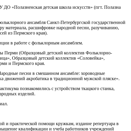
 ДО «Полазненская детская школа искусств» (пгт. Полазна
фольклорного ансамбля Санкт-Петербургской государственной
ру материала, расшифровке народной песни, разучиванию,
ей из Пермского края).
иции в работе с фольклорным ансамблем.
вы Перми (Образцовый детский коллектив Фольклорно-
ница», Образцовый детский коллектив «Соловейка»,
рми и Пермского края.
«Народные песни в смешанном ансамбле: хороводные
ика движений акробатика в традиционной мужской пляске».
актикума познакомились с устройством ткацкого станка,
ародных изделий.
иал.
ой и практической помощи кружкам, издание репертуара в
повышение квалификации и учеба работников учреждений