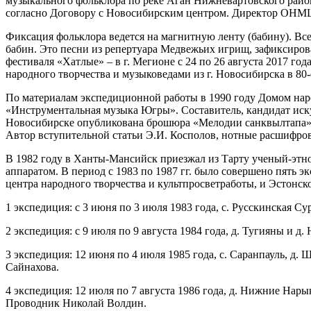
музыкального фольклора по реке Аган Нижневартовского района
согласно Договору с Новосибирским центром. Директор ОНМЦ
Фиксация фольклора ведется на магнитную ленту (бабину). Всег
бабин. Это песни из репертуара Медвежьих игрищ, зафиксиров
фестиваля «Хатлые» – в г. Мегионе с 24 по 26 августа 2017 г
народного творчества и музыковедами из г. Новосибирска в 80-е
По материалам экспедиционной работы в 1990 году Домом нар
«Инструментальная музыка Югры». Составитель, кандидат иск
Новосибирске опубликована брошюра «Мелодии санквылтапа» (
Автор вступительной статьи Э.И. Косполов, нотные расшифро
В 1982 году в Ханты-Мансийск приезжал из Тарту ученый-этно
аппаратом. В период с 1983 по 1987 гг. было совершено пять
центра народного творчества и культпросветработы, и Эстонско
1 экспедиция: с 3 июня по 3 июля 1983 года, с. Русскинская С
2 экспедиция: с 9 июля по 9 августа 1984 года, д. Тугияны и 
3 экспедиция: 12 июня по 4 июля 1985 года, с. Саранпауль, д.
Сайнахова.
4 экспедиция: 12 июля по 7 августа 1986 года, д. Нижние Нары
Проводник Николай Волдин.