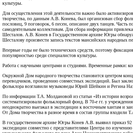
культуры.
Для осуществления этой деятельности важно было активизиров
творчества, по данным А.В. Конева, был организован сбор фоль
пословиц, 9 поговорок, 6 песен, описание двух танцев. Часть
самодеятельным коллективам. Для сбора информации привлека
Шесталов. А.В. Конев в Государственном архиве Югры обнаруж
Шесталову произвести запись текстов мансийских народных пе
Впервые годы не было технических средств, поэтому фиксация 
популярностью среди специалистов культуры.
Работа с научными центрами и студиями. Временные рамки: коне
Окружной Дом народного творчества становится центром конце
переводчиков, проведению совместных экспедиций. Был заключ
фольклора возглавили музыковеды Юрий Шейкин и Регина Наз
По информации Т.А. Молдановой из статьи «Из истории возро
систематизировали фольклорный фонд. В 70-е гг. у учреждения
неоднократно выезжал в экспедиции к восточным хантам и зани
От Дома творчества в разное время в состав группы входили Т.
В государственном архиве Югры Конев А.В. выявил приказ 92 
экспедиции совместно с представителями Центра по изучению 