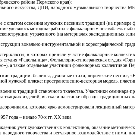
брянского района Пермского края);
льного искусства, ДПИ, народного музыкального творчества МБУ
е с опытом освоения мужских песенных традиций (на примере 
ние уделялось методике работы с фольклорным ансамблем: выбо
еконструкции утраченного (на материалах экспедиционных запис
нструкции вокально-инструментальной и хореографической трад
тер-классы, в которых приняли участие фольклорные коллекти
я студия «Радольница», Фольклорно-этнограиеская студия «Гор
о»), а также отдельные участники фольклорных коллективов Пе
еские традиции: былины, духовные стихи, лирические песни», 
ной мужской пляске: пространственно-векторная модель, пласт
своению традиций станочного ткачества. Участники семинара-пр
а ткацких изделий, выткали на станке образцы традиционных н
идеороликами, которые ярко демонстрировали лекционный матер
7 года – начало 70-х гг. XX века
дения: учет художественных коллективов, оказание методическ
в народного творчества и регулярное взаимодействие с ними, 