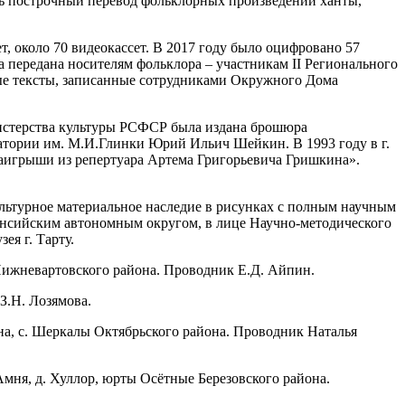
ать построчный перевод фольклорных произведений ханты,
т, около 70 видеокассет. В 2017 году было оцифровано 57
 передана носителям фольклора – участникам II Регионального
рные тексты, записанные сотрудниками Окружного Дома
нистерства культуры РСФСР была издана брошюра
атории им. М.И.Глинки Юрий Ильич Шейкин. В 1993 году в г.
аигрыши из репертуара Артема Григорьевича Гришкина».
ультурное материальное наследие в рисунках с полным научным
Мансийским автономным округом, в лице Научно-методического
ея г. Тарту.
н Нижневартовского района. Проводник Е.Д. Айпин.
З.Н. Лозямова.
йона, с. Шеркалы Октябрьского района. Проводник Наталья
Амня, д. Хуллор, юрты Осётные Березовского района.