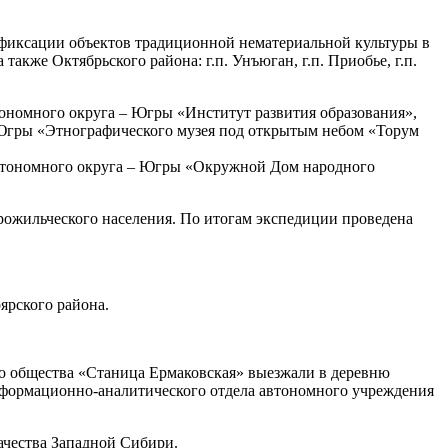
 фиксации объектов традиционной нематериальной культуры в
акже Октябрьского района: г.п. Унъюган, г.п. Приобье, г.п.
ономного округа – Югры «Институт развития образования»,
Югры «Этнографического музея под открытым небом «Торум
автономного округа – Югры «Окружной Дом народного
рожильческого населения. По итогам экспедиции проведена
ярского района.
го общества «Станица Ермаковская» выезжали в деревню
формационно-аналитического отдела автономного учреждения
ачества Западной Сибири.