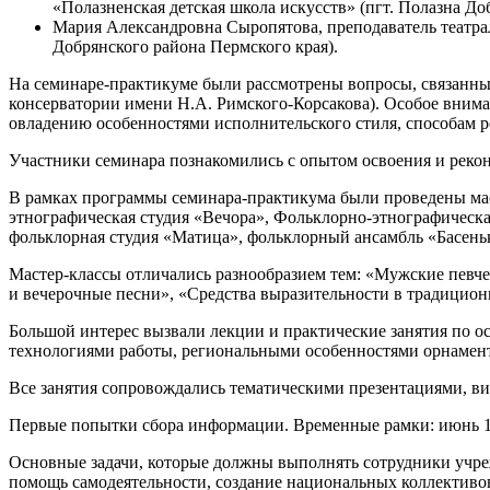
«Полазненская детская школа искусств» (пгт. Полазна До
Мария Александровна Сыропятова, преподаватель театра
Добрянского района Пермского края).
На семинаре-практикуме были рассмотрены вопросы, связанны
консерватории имени Н.А. Римского-Корсакова). Особое внима
овладению особенностями исполнительского стиля, способам р
Участники семинара познакомились с опытом освоения и реко
В рамках программы семинара-практикума были проведены мас
этнографическая студия «Вечора», Фольклорно-этнографическа
фольклорная студия «Матица», фольклорный ансамбль «Басеньк
Мастер-классы отличались разнообразием тем: «Мужские певч
и вечерочные песни», «Средства выразительности в традицион
Большой интерес вызвали лекции и практические занятия по о
технологиями работы, региональными особенностями орнамент
Все занятия сопровождались тематическими презентациями, в
Первые попытки сбора информации. Временные рамки: июнь 195
Основные задачи, которые должны выполнять сотрудники учреж
помощь самодеятельности, создание национальных коллективо