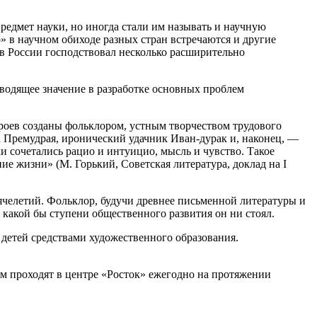
предмет науки, но иногда стали им называть и научную
 в научном обиходе разных стран встречаются и другие
. в России господствовал несколько расширительно
водящее значение в разработке основных проблем
ероев созданы фольклором, устным творчеством трудового
а Премудрая, иронический удачник Иван-дурак и, наконец, —
и сочетались рацио и интуицио, мысль и чувство. Такое
ие жизни» (М. Горький, Советская литература, доклад на I
ячелетий. Фольклор, будучи древнее письменной литературы и
а какой бы ступени общественного развития он ни стоял.
 детей средствами художественного образования.
 проходят в центре «Росток» ежегодно на протяжении