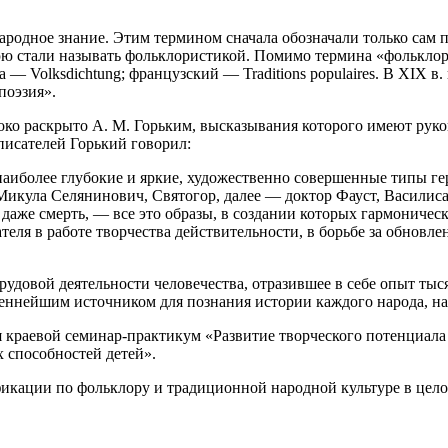
 народное знание. Этим термином сначала обозначали только сам 
ю стали называть фольклористикой. Помимо термина «фольклор»
 — Volksdichtung; французский — Traditions populaires. В XIX в
поэзия».
око раскрыто А. М. Горьким, высказывания которого имеют руко
писателей Горький говорил:
 наиболее глубокие и яркие, художественно совершенные типы г
 Микула Селянинович, Святогор, далее — доктор Фауст, Василис
даже смерть, — все это образы, в создании которых гармоническ
ля в работе творчества действительности, в борьбе за обновлен
удовой деятельности человечества, отразившее в себе опыт тыс
я ценнейшим источником для познания истории каждого народа, н
лся краевой семинар-практикум «Развитие творческого потенциала
 способностей детей».
ации по фольклору и традиционной народной культуре в целом