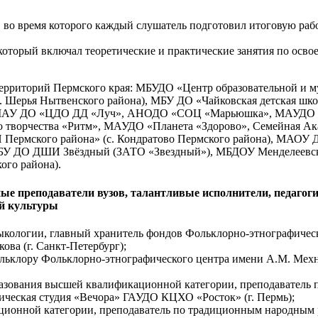
 во время которого каждый слушатель подготовил итоговую рабо
, который включал теоретические и практические занятия по ос
территорий Пермского края: МБУДО «Центр образовательной и м
с. Шерья Нытвенского района), МБУ ДО «Чайковская детская шко
», МАУ ДО «ЦДО ДД «Луч», АНОДО «СОЦ «Марьюшка», МАУДО «
о творчества «Ритм», МАУДО «Планета «Здорово», Семейная А
И Пермского района» (с. Кондратово Пермского района), МАОУ
 МБУ ДО ДШИ Звёздный (ЗАТО «Звездный»), МБДОУ Менделеевски
ого района).
 преподаватели вузов, талантливые исполнители, педагог
ой культуры
ыкологии, главный хранитель фондов Фольклорно-этнографичес
ова (г. Санкт-Петербург);
льклору Фольклорно-этнографического центра имени А.М. Мехн
азования высшей квалификационной категории, преподаватель 
ическая студия «Вечора» ГАУДО КЦХО «Росток» (г. Пермь);
ационной категории, преподаватель по традиционным народным