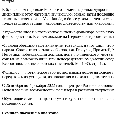
театры).
В буквальном переводе Folk-lore означает: народная мудрость,
дисциплину, этот материал изучающую; однако затем последню
термины: немецкий — Volkskunde, в более узком значении слова
толковавшийся термин «народная словесность» или «народная 
Художественное и историческое значение фольклора было глуб
фольклористики. В своем докладе на Первом съезде советских 
«Я снова обращаю ваше внимание, товарищи, на тот факт, что
народа. Совершенство таких образов, как Геркулес, Прометей,
Петрушка, побеждающий доктора, попа, полицейского, чёрта и 
сочетание возможно лишь при непосредственном участии создате
Всесоюзном съезде советских писателей, М., 1935, стр. 12).
Фольклор — поэтическое творчество, вырастающее на основе тр
передаваясь из уст в уста, из поколения в поколение, являетс
С 26 ноября по 4 декабря 2022 года в центре «Росток» состоя
Использование возможностей фольклора в развитии творческих
Обучающие семинары-практикумы и курсы повышения квалифик
последних 20 лет.
Семинар проходил в два этапа