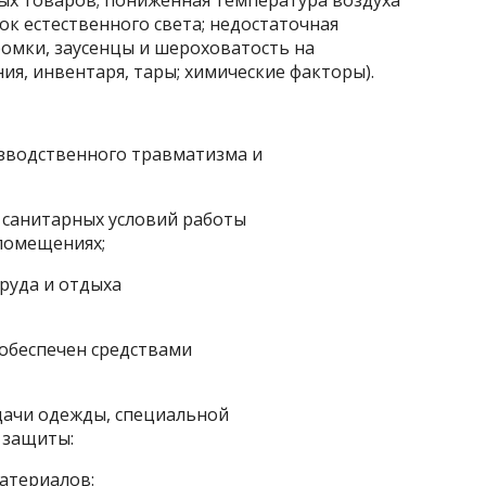
х товаров; пониженная температура воздуха
ок естественного света; недостаточная
ромки, заусенцы и шероховатость на
ия, инвентаря, тары; химические факторы).
зводственного травматизма и
 санитарных условий работы
 помещениях;
руда и отдыха
 обеспечен средствами
ачи одежды, специальной
 защиты:
материалов: