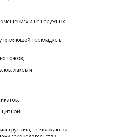
.
помещениях и на наружных
 утепляющей прокладке в
их поясов;
алов, лаков и
микатов:
ащитной
 инструкцию, привлекаются
щему законодательству.