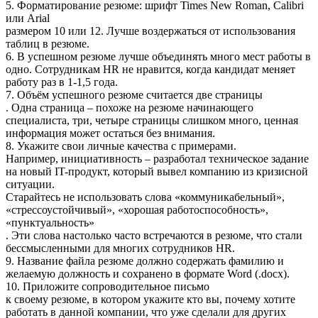
5. Форматирование резюме: шрифт Times New Roman, Calibri
или Arial
размером 10 или 12. Лучше воздержаться от использования
таблиц в резюме.
6. В успешном резюме лучше объединять много мест работы в
одно. Сотрудникам HR не нравится, когда кандидат меняет
работу раз в 1-1,5 года.
7. Объём успешного резюме считается две страницы
. Одна страница – похоже на резюме начинающего
специалиста, три, четыре страницы слишком много, ценная
информация может остаться без внимания.
8. Укажите свои личные качества с примерами.
Например, инициативность – разработал техническое задание
на новый IT-продукт, который вывел компанию из кризисной
ситуации.
Старайтесь не использовать слова «коммуникабельный»,
«стрессоустойчивый», «хорошая работоспособность»,
«пунктуальность»
. Эти слова настолько часто встречаются в резюме, что стали
бессмысленными для многих сотрудников HR.
9. Название файла резюме должно содержать фамилию и
желаемую должность и сохранено в формате Word (.docx).
10. Приложите сопроводительное письмо
к своему резюме, в котором укажите кто вы, почему хотите
работать в данной компании, что уже сделали для других