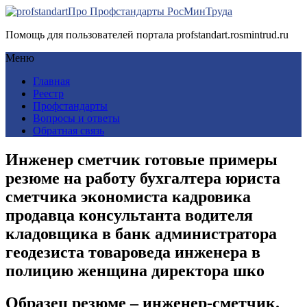
Про Профстандарты РосМинТруда
Помощь для пользователей портала profstandart.rosmintrud.ru
Меню
Главная
Реестр
Профстандарты
Вопросы и ответы
Обратная связь
Инженер сметчик готовые примеры
резюме на работу бухгалтера юриста
сметчика экономиста кадровика
продавца консультанта водителя
кладовщика в банк администратора
геодезиста товароведа инженера в
полицию женщина директора шко
Образец резюме – инженер-сметчик.