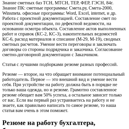
Знание сметных баз ТСН, МТСН, ТЕР, ФЕР, ГЭСН, 84г.
Знание ПК: сметные программы: Смета.ру, Смета-2000,
Winsmeta. офисные программы: Word, Excel, internet, и др.
Работа с проектной документацией. Составление смет по
проектной документации, по дефектной ведомости, на
основании осмотра объекта. Составление актов выполненных
работ и справок (КС-2, КС-3), накопительных ведомостей
КС-6, расход материалов и списание (М-29, М-19), сводных
сметных расчетов. Умение вести переговоры и заключать
договоры со стороны подрядчика и заказчика. Согласование
сметно-договорной документации с Заказчиком.
Статья с лучшими подборками резюме разных профессий.
Резюме — второе, на что обращает внимание потенциальный
работодатель. Первое — это внешний вид и умение вести
себя. При устройстве на работу должна быть в порядке не
только ваша одежда, но и резюме. Грамотно составленное
резюме обещает вам 50% успеха, а остальное зависит только
от вас. Если вы первый раз устраиваетесь на работу и не
знаете, как правильно написать то самое резюме, то наша
статья вам очень в этом поможет.
Резюме на работу бухгалтера,