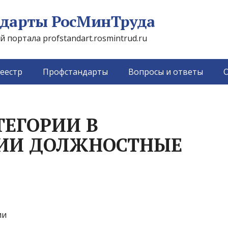
дарты РосМинТруда
портала profstandart.rosmintrud.ru
еестр
Профстандарты
Вопросы и ответы
О
ТЕГОРИИ В
ИИ ДОЛЖНОСТНЫЕ
ии