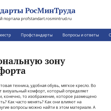
дарты РосМинТруда
портала profstandart.rosmintrud.ru
еестр
Профстандарты
Вопросы и ответы
О
сональную зону
форта
овая техника, удобная обувь, мягкое кресло. Во
т визуальный комфорт, который определяет
 и, конечно, то изображение, которое размещено
ать? Как часто менять? Как они влияют на
ругие вопросы можно найти в этом материале. А