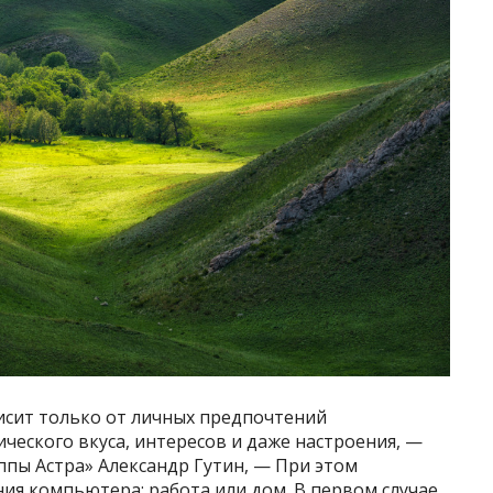
исит только от личных предпочтений
ического вкуса, интересов и даже настроения, —
ппы Астра» Александр Гутин, — При этом
ия компьютера: работа или дом. В первом случае