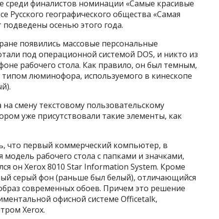
е среди финалистов номинации «Самые красивые
рсе Русского географического общества «Самая
т подведены осенью этого года.
стране появились массовые персональные
отали под операционной системой DOS, и никто из
фоне рабочего стола. Как правило, он был темным,
я типом люминофора, используемого в кинескопе
й).
 на смену текстовому пользовательскому
ором уже присутствовали такие элементы, как
ь, что первый коммерческий компьютер, в
 модель рабочего стола с папками и значками,
я он Xerox 8010 Star Information System. Кроме
ный серый фон (раньше был белый), отличающийся
ообраз современных обоев. Причем это решение
иментальной офисной системе Officetalk,
тром Xerox.