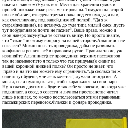
пакета с навозом?Ну,так вот. Места для хранения сумок и
прочей поклажи тоже регламентированы. Тому,кто на второй
полке обитает, отведена третья полка под его нужды, а вам,
как счастливчику, под вашей,нижней полкой. “Да я ж
старая(женщина), не дотянусь до туда типа милый смех ,пусть
тут побудет,навоз почти не пахнет”. Ваше право, можно и
свои наверх засунуть,а те оставить внизу. Но просто знайте,
что “закон” по этому вопросу на вашей стороне.Альпинист не
согласен? Можно позвать проводника, дабы не развивать
конфликт и решить всё в правовом русле. Правила такие, уж
извиняйте.Альпинист(нет,проводники верхних пассажиров
так не называют,это я только что так придумал)) сидит на
вашей коронной нижней полке? Он просто не знает, что
право и на это вы можете ему ограничить.”Да сколько ты ж
сидеть тут будешь,мне лечь хочется”,-думали иногда вы. А
могли, если нужно,сказать,чтобы карапкался на свои нары.
Ну, в глазах других вы будете так себе человеком, но когда уже
подкипает, а сосед о совести и личном пространстве читал
лишь в книгах, то можно воспользоваться этими правилами
пассажирских перевозок.Флажки и фонарь проводника.