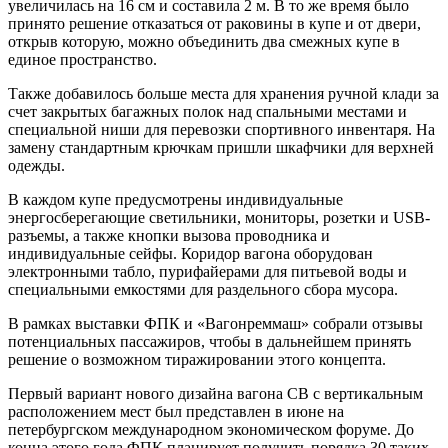
увеличилась на 16 см и составила 2 м. В то же время было
принято решение отказаться от раковины в купе и от двери,
открыв которую, можно объединить два смежных купе в
единое пространство.
Также добавилось больше места для хранения ручной клади за
счет закрытых багажных полок над спальными местами и
специальной ниши для перевозки спортивного инвентаря. На
замену стандартным крючкам пришли шкафчики для верхней
одежды.
В каждом купе предусмотрены индивидуальные
энергосберегающие светильники, мониторы, розетки и USB-
разъемы, а также кнопки вызова проводника и
индивидуальные сейфы. Коридор вагона оборудован
электронными табло, пурифайерами для питьевой воды и
специальными емкостями для раздельного сбора мусора.
В рамках выставки ФПК и «Вагонреммаш» собрали отзывы
потенциальных пассажиров, чтобы в дальнейшем принять
решение о возможном тиражировании этого концепта.
Первый вариант нового дизайна вагона СВ с вертикальным
расположением мест был представлен в июне на
петербургском международном экономическом форуме. До
конца этого года ФПК планирует получить порядка 30 таких