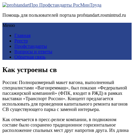
Про Профстандарты РосМинТруда
Помощь для пользователей портала profstandart.rosmintrud.ru
Меню
Главная
Реестр
Профстандарты
Вопросы и ответы
Обратная связь
Как устроены св
Россия: Полноразмерный макет вагона, выполненный
специалистами «Вагонреммаш», был показан «Федеральной
пассажирской компанией» (ФПК, входит в РЖД) в рамках
выставки «Транспорт России». Концепт предлагается
использовать для проведения капитального ремонта вагонов
СВ существующего парка с заменой интерьера.
Как отмечается в пресс-релизе компании, в подвижном
составе было сохранено традиционное горизонтальное
расположение спальных мест друг напротив друга. Их длина