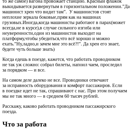
то же самое) вагона провожает станцию. Красный флажок
выкидывается развернутым в горизонтальном положении.”Да
машинист хрен что видит там”. У машинистов стоят
неплохие зеркала боковые,прям как на машинах
грузовых.Иногда,когда машинисты работают в парах(может
всегда,не в курсе),в случае сильного изгиба или
неуверенности,один из машинистов выходит на
платформу,чтобы убедиться,что всё хорошо и можно
ехать.”Ну,ладно,и зачем мне это всё?!”. Да хрен его знает,
будете чуть больше знать)
Когда едешь в поезде, кажется, что работать проводником
не так уж сложно: собрал билеты, напоил чаем, проследил
за порядком — и все.
На самом деле далеко не все. Проводники отвечают
за исправность оборудования и комфорт пассажиров. Если
в поездке идет не так, спрашивают с нас. При этом получаем
мы не так много — в среднем 60 тысяч рублей.
Расскажу, каково работать проводником пассажирского
поезда.
Что за работа