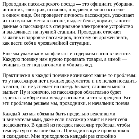
Проводник пассажирского поезда — это официант, уборщик,
истопник, электрик, психолог, продавец и много кто еще
в одном лице. Он проверяет личность пассажиров, усаживает
их на нужные места в вагоне, выдает белье, кормит, заносит
данные о пассажирах в специальное электронное устройство
и высаживает на нужной станции. Проводник отвечает
за жизнь и здоровье пассажиров, поэтому он должен знать,
как вести себя в чрезвычайной ситуации.
Еще мы улаживаем конфликты и содержим вагон в чистоте.
Каждую поездку нам нужно продавать товары, а зимой —
очищать снег под вагонами и убирать лед.
Практически в каждой поездке возникают какие-то проблемы:
то у пассажиров нет нужных документов и их нельзя посадить
в вагон, то не успевает на поезд. Бывает, слишком много
выпьет. Ну и конечно, из пассажиров обязательно будет
курить в тамбуре или между вагонами, а это запрещено. Все
эти проблемы решаем мы, проводники, и начальник поезда.
Каждый раз мы обязаны быть предельно вежливыми
и внимательными, даже если пассажир хамит и ведет себя
неадекватно. В одной из поездок пассажир требовал, чтобы
температура в вагоне была . Приходил в купе проводников
и скандалил. Мне приходилось каждый раз спокойно