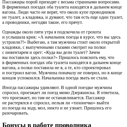
Пассажиры порой приходят с весьма странными вопросами.
В фирменных поездах оба туалета находятся в дальнем конце
вагона. Люди часто не верят, что около купе проводников
не туалет, а кладовка, и думают, что там есть еще один туалет,
а проводники, негодяи такие, его прячут.
Однажды около пяти утра я подскочила от грохота
и услышала крик: «А начальник поезда в курсе, что вы здесь
устроили?!» Выбегаю, а там мужчина стоит около открытой
кладовки, с выпученными глазами смотрит на полки
с инвентарем и орет: «Куда вы дели туалет? Зачем
вы поставили здесь полки?» Пришлось пояснить ему, что
в фирменных поездах оба туалета находятся в дальнем конце
вагона, а полки поставила не я, а те, кто спроектировал
и построил вагон. Мужчина поначалу не поверил, но в конце
концов успокоился. Начальника поезда звать не стали.
Иногда пассажиры удивляют. В одной поездке мужчина
спросил, проезжает ли поезд мимо Дзержинска. Я ответила,
что проезжает, но там не останавливается. Пассажир
не растерялся и спросил, нельзя ли «тихонечко» выйти
из поезда на ходу, мол, никто и не узнает. Пришлось его
разочаровать.
Бонусы в работе проводника