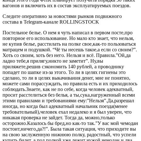
вагонов и включить их в состав эксплуатируемых поездов.
Следите оперативно за новостями рынков подвижного
состава в Telegram-канале ROLLINGSTOCK
Постельное белье. О нем я чуть написал в первом посте,про
повторное его использование. Но мало кто знает, что нельзя,
не купив белье, расстилать на полке свое,как-то пользоваться
матрацем и подушкой. “Чё ты несешь такое,а если со своим?”.
Хоть со своим, хоть без него. Нельзя и всё. Правила.”Ой,да
ладно тебе,я прилягу,никто не заметит”. Ну,вы
приляжете,решив сэкономить 140 рублей, а проводнику
попадет по шапке из-за этого. То ли в целях гигиены это
сделано, то ли в целях выкачивания денег, мне не понятно,
можете сами порассуждать, но правила есть и их приходилось
соблюдать.Знаете, как не по себе, когда человек адекватный,
просит расстелиться без белья, а ты,сука,нагруженный всеми
этими правилами и требованиями ему:”Нельзя”.Да,разрешал
иногда, но когда был адекватный начальник поезда(менее
требовательный),человек ехал недалеко и я был уверен, что
никакая проверка не зайдет. Тогда да, можно,только
осторожно.Казалось бы бред,но как-то так.”У вас мой чемодан
постоит,ничего,да?!”. Была такая ситуация, что приходите вы
на свою заслуженную нижнюю полку, радостный, что успели
купить билет, а под полкой уже лежит чужой чемодан и два