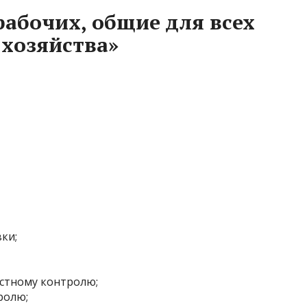
рабочих, общие для всех
 хозяйства»
ки;
остному контролю;
ролю;