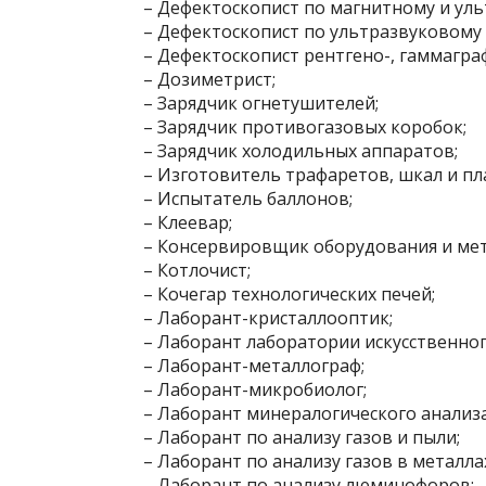
– Дефектоскопист по магнитному и ул
– Дефектоскопист по ультразвуковому
– Дефектоскопист рентгено-, гаммагра
– Дозиметрист;
– Зарядчик огнетушителей;
– Зарядчик противогазовых коробок;
– Зарядчик холодильных аппаратов;
– Изготовитель трафаретов, шкал и пл
– Испытатель баллонов;
– Клеевар;
– Консервировщик оборудования и ме
– Котлочист;
– Кочегар технологических печей;
– Лаборант-кристаллооптик;
– Лаборант лаборатории искусственног
– Лаборант-металлограф;
– Лаборант-микробиолог;
– Лаборант минералогического анализа
– Лаборант по анализу газов и пыли;
– Лаборант по анализу газов в металла
– Лаборант по анализу люминофоров;