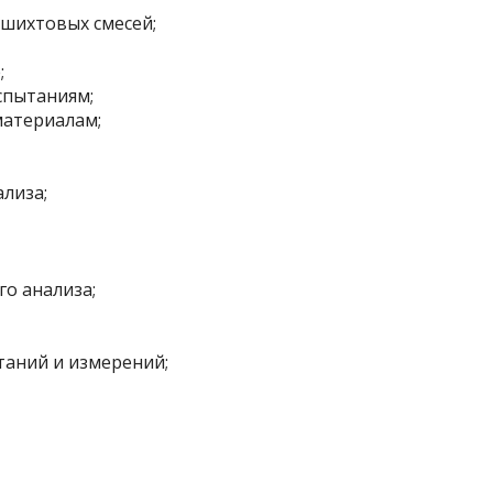
 шихтовых смесей;
;
спытаниям;
материалам;
лиза;
о анализа;
таний и измерений;