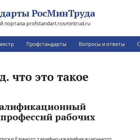
дарты РосМинТруда
портала profstandart.rosmintrud.ru
еестр
Профстандарты
Вопросы и ответы
О
д. что это такое
валификационный
 профессий рабочих
ыпуски Единого тарифно-квалификационного