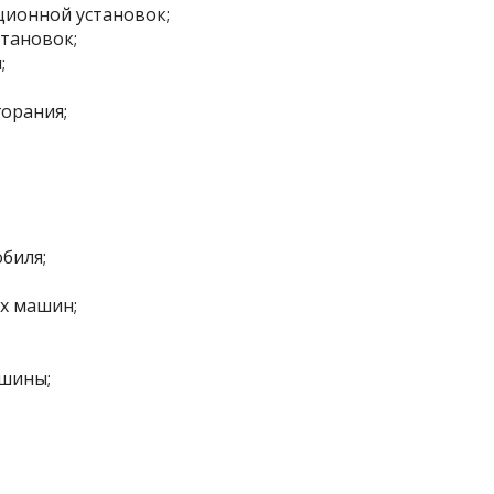
ционной установок;
тановок;
;
орания;
биля;
х машин;
шины;