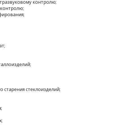
ьтразвуковому контролю;
 контролю;
фирования;
ат;
таллоизделий;
о старения стеклоизделий;
;
х;