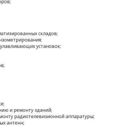
оров;
матизированных складов;
нзометрирования;
оулавливающих установок;
в;
е;
нию и ремонту зданий;
монту радиотелевизионной аппаратуры;
ых антенн;