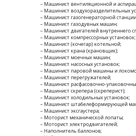
– Машинист вентиляционной и аспира
– Машинист воздухоразделительных ус
– Машинист газогенераторной станции
– Машинист газодувных машин;
– Машинист двигателей внутреннего сг
– Машинист компрессорных установок;
– Машинист (кочегар) котельной;
– Машинист крана (крановщик);
– Машинист моечных машин;
– Машинист насосных установок;
– Машинист паровой машины и локомо
– Машинист перегружателей;
– Машинист расфасовочно-упаковочны
– Машинист скрепера (скреперист);
– Машинист холодильных установок;
– Машинист штабелеформирующей ма
– Машинист эксгаустера;
– Моторист механической лопаты;
– Моторист электродвигателей;
– Наполнитель баллонов;