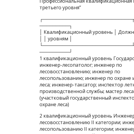
Профессиональная квалификационная г
третьего уровня”
┌───────────────────────────
─────────┐
│ Квалификационный уровень │ Должн
│ │ уровням │
└───────────────────────────
─────────┘
1 квалификационный уровень Государс
инженер-лесопатолог; инженер по
лесовосстановлению; инженер по
лесопользованию; инженер по охране 
леса; инженер-таксатор; инспектор лет
производственной службы; мастер леса
(участковый государственный инспект
охране леса)
2 квалификационный уровень Инженер-
лесовосстановлению II категории; инж
лесопользованию II категории; инжене