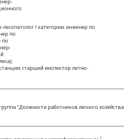
енер-
ационного
лесопатолог I категории; инженер по
нер по
 по
енер-
ий
еса);
станции; старший инспектор летно-
─────────────────────────────────────
руппа “Должности работников лесного хозяйства
─────────────────────────────────────