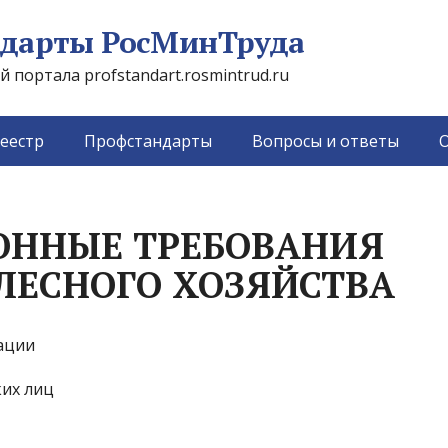
дарты РосМинТруда
портала profstandart.rosmintrud.ru
еестр
Профстандарты
Вопросы и ответы
О
ННЫЕ ТРЕБОВАНИЯ
ЛЕСНОГО ХОЗЯЙСТВА
ации
ких лиц