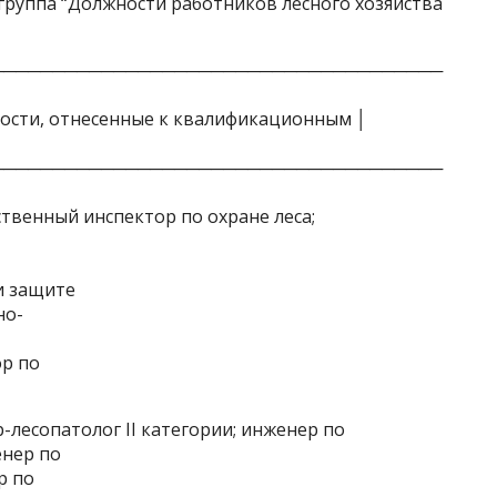
руппа “Должности работников лесного хозяйства
┬────────────────────────────────────
ости, отнесенные к квалификационным │
┴────────────────────────────────────
твенный инспектор по охране леса;
и защите
но-
ор по
лесопатолог II категории; инженер по
енер по
р по