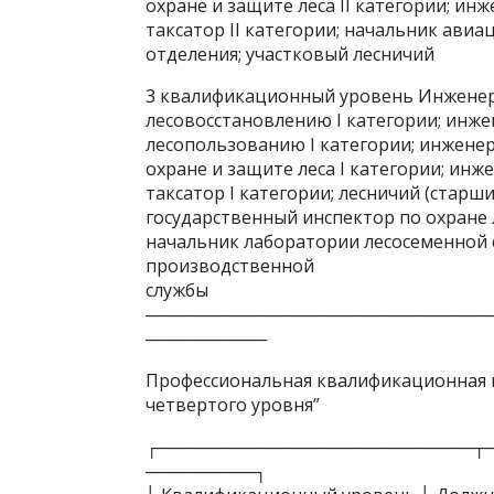
охране и защите леса II категории; инж
таксатор II категории; начальник ави
отделения; участковый лесничий
3 квалификационный уровень Инженер-
лесовосстановлению I категории; инже
лесопользованию I категории; инженер
охране и защите леса I категории; инж
таксатор I категории; лесничий (старш
государственный инспектор по охране л
начальник лаборатории лесосеменной 
производственной
службы
────────────────────────────
──────────
Профессиональная квалификационная г
четвертого уровня”
┌──────────────────────────┬
─────────┐