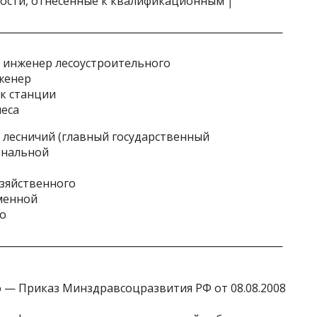
ости, отнесенные к квалификационным │
─────────────────────────────────────
 инженер лесоустроительного
нженер
к станции
леса
лесничий (главный государственный
зональной
зяйственного
менной
го
─────────────────────────────────────
о — Приказ Минздравсоцразвития РФ от 08.08.2008