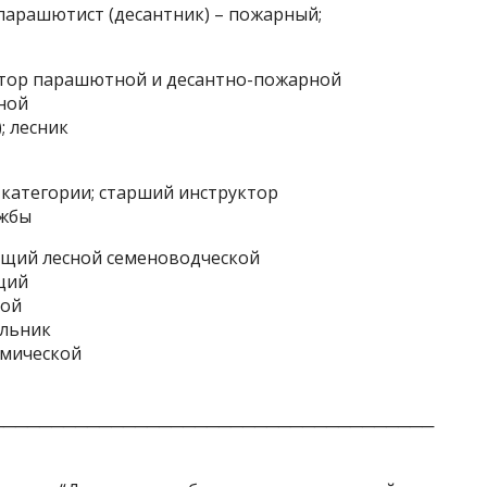
парашютист (десантник) – пожарный;
тор парашютной и десантно-пожарной
ной
; лесник
 категории; старший инструктор
ужбы
щий лесной семеноводческой
щий
кой
альник
имической
─────────────────────────────────────