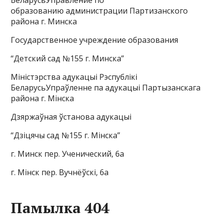
БеларусьУправление по
образованию администрации Партизанского
района г. Минска
Государственное учреждение образования
“Детский сад №155 г. Минска”
Міністэрства адукацыі Рэспублікі
БеларусьУпраўленне па адукацыі Партызанскага
района г. Мінска
Дзяржаўная ўстанова адукацыі
“Дзіцячы сад №155 г. Мінска”
г. Минск пер. Ученический, 6а
г. Мiнск пер. Вучнёўскі, 6а
Памылка 404