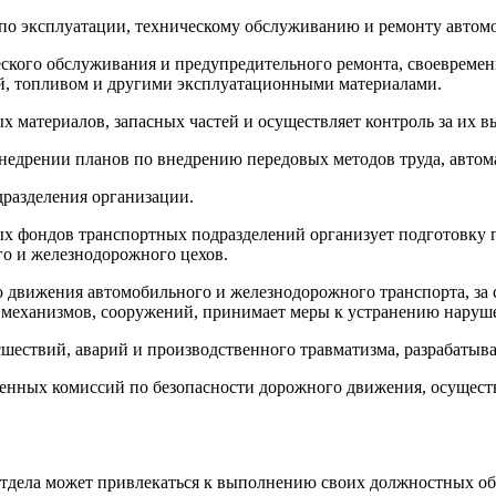
й по эксплуатации, техническому обслуживанию и ремонту авто
ческого обслуживания и предупредительного ремонта, своеврем
ой, топливом и другими эксплуатационными материалами.
х материалов, запасных частей и осуществляет контроль за их 
 внедрении планов по внедрению передовых методов труда, авто
дразделения организации.
ых фондов транспортных подразделений организует подготовку 
ого и железнодорожного цехов.
ью движения автомобильного и железнодорожного транспорта, за
, механизмов, сооружений, принимает меры к устранению наруш
сшествий, аварий и производственного травматизма, разрабаты
венных комиссий по безопасности дорожного движения, осущест
отдела может привлекаться к выполнению своих должностных об