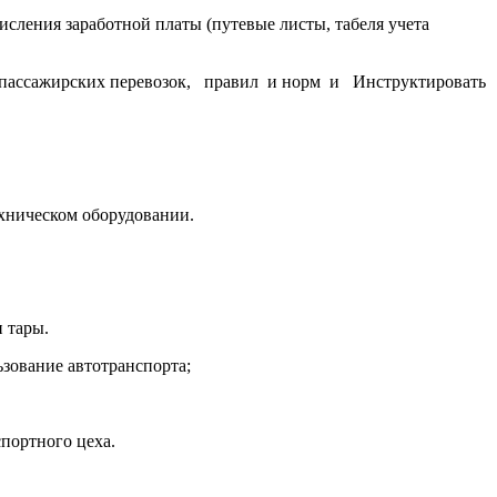
сления заработной платы (путевые листы, табеля учета
и пассажирских перевозок, правил и норм и Инструктировать
хническом оборудовании.
 тары.
ьзование автотранспорта;
портного цеха.