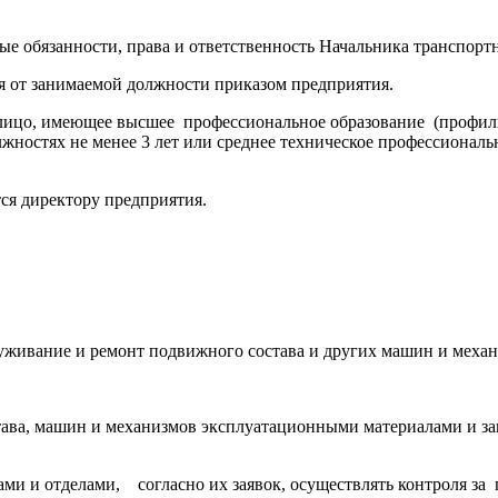
е обязанности, права и ответственность Начальника транспортн
ся от занимаемой должности приказом предприятия.
ся лицо, имеющее высшее профессиональное образование (профи
ностях не менее 3 лет или среднее техническое профессиональ
ся директору предприятия.
уживание и ремонт подвижного состава и других машин и механ
тава, машин и механизмов эксплуатационными материалами и за
ами и отделами, согласно их заявок, осуществлять контроля з