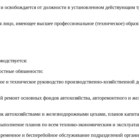
ть и освобождается от должности в установленном действующим 
ся лицо, имеющее высшее профессиональное (техническое) образ
оводствуется:
остные обязанности:
ое и техническое руководство производственно-хозяйственной д
ый ремонт основных фондов автохозяйства, авторемонтного и ж
зок автохозяйствами и железнодорожными цехами, планов капит
выполнение планов по всем технико-экономическим и эксплуата
оевременное и бесперебойное обслуживание подразделений орга