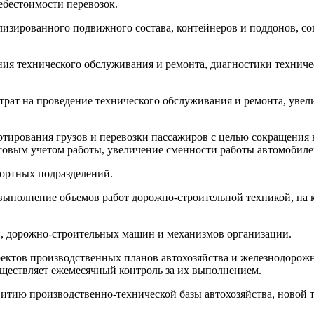
бестоимости перевозок.
лизированного подвижного состава, контейнеров и поддонов, с
ния технического обслуживания и ремонта, диагностики технич
трат на проведение технического обслуживания и ремонта, уве
тирования грузов и перевозки пассажиров с целью сокращения 
овым учетом работы, увеличение сменности работы автомобиле
портных подразделений.
и выполнение объемов работ дорожно-строительной техникой, на
й, дорожно-строительных машин и механизмов организации.
оектов производственных планов автохозяйства и железнодорожн
уществляет ежемесячный контроль за их выполнением.
витию производственно-технической базы автохозяйства, новой 