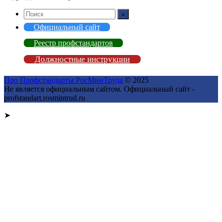
Официальный сайт
Реестр профстандартов
Должностные инструкции
Про Профстандарты РосМинТруда
© 2025
Не является официальным сайтом. Официальный сайт -
profstandart.rosmintrud.ru
➤