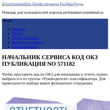
Про Профстандарты РосМинТруда
Помощь для пользователей портала profstandart.rosmintrud.ru
Меню
Главная
Реестр
Профстандарты
Вопросы и ответы
Обратная связь
НАЧАЛЬНИК СЕРВИСА КОД ОКЗ
ПУБЛИКАЦИЯ NO 571182
Чтобы проставить код по ОКЗ для начальника в отчете, нужно
выбрать его из группы «Руководители» классификатора. Для
правильности выбора важен функционал сотрудника.