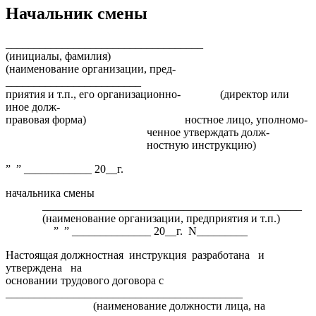
Начальник смены
___________________________________
(инициалы, фамилия)
(наименование организации, пред-
________________________
приятия и т.п., его организационно- (директор или
иное долж-
правовая форма) ностное лицо, уполномо-
ченное утверждать долж-
ностную инструкцию)
” ” ____________ 20__г.
начальника смены
______________________________________________
(наименование организации, предприятия и т.п.)
” ” ______________ 20__г. N_________
Настоящая должностная инструкция разработана и
утверждена на
основании трудового договора с
__________________________________________
(наименование должности лица, на