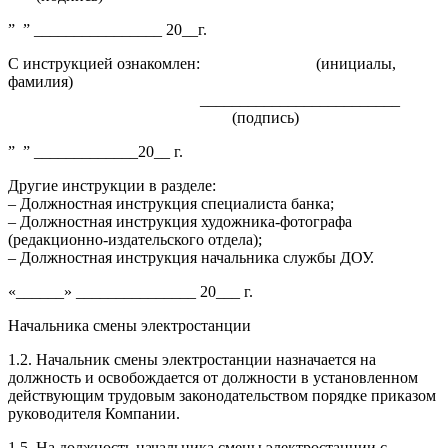
” ” ________________ 20__г.
С инструкцией ознакомлен: (инициалы,
фамилия)
_________________________
(подпись)
” ” _____________20__ г.
Другие инструкции в разделе:
– Должностная инструкция специалиста банка;
– Должностная инструкция художника-фотографа
(редакционно-издательского отдела);
– Должностная инструкция начальника службы ДОУ.
«______» _______________ 20___ г.
Начальника смены электростанции
1.2. Начальник смены электростанции назначается на
должность и освобождается от должности в установленном
действующим трудовым законодательством порядке приказом
руководителя Компании.
1.5. На должность начальника смены электростанции с