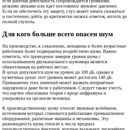
если рабочая деятельность сопровождается громкими,
резкими звуками или идет постоянное звуковое давление.
Если не обеспечить эту защиту, слух может начать снижаться
и постепенно дойти до критически низких отметок, вплоть до
полной глухоты.
Для кого больше всего опасен шум
На производстве, к сожалению, женщины и более возрастные
работники более подвержены воздействию шума. Важно
отметить, что проведение замеров уровня шума с
использованием двухканального шумомера является
обязательным на рабочих местах.
В цехах допускается шум на уровне до 100 дБ, однако в
кузнечных цехах этот уровень может достигать 140 дБ.
Превышение этих значений может вызвать неприятные
ощущения и даже боли у работников. Следует также учесть,
что научно обоснована теория о вреде инфразвука и
ультразвука на организм человека.
К производственному шуму относят звуковые колебания,
источником которых становится работающее промышленное
оборудование, различные машины и механизмы. Эту
разновидность шума относят к числу вредных
производственных факторов, которые вызывают дискомфорт