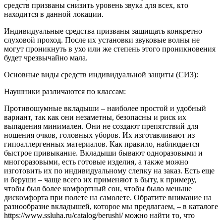
средств призваны снизить уровень звука для всех, кто
находится в данной локации.
Индивидуальные средства призваны защищать конкретно
слуховой проход. После их установки звуковые волны не
могут проникнуть в ухо или же степень этого проникновения
будет чрезвычайно мала.
Основные виды средств индивидуальной защиты (СИЗ):
Наушники различаются по классам:
Противошумные вкладыши – наиболее простой и удобный
вариант, так как они незаметны, безопасны и риск их
выпадения минимален. Они не создают препятствий для
ношения очков, головных уборов. Их изготавливают из
гипоаллергенных материалов. Как правило, наблюдается
быстрое привыкание. Вкладыши бывают одноразовыми и
многоразовыми, есть готовые изделия, а также можно
изготовить их по индивидуальному слепку на заказ. Есть еще
и беруши – чаще всего их применяют в быту, к примеру,
чтобы был более комфортный сон, чтобы было меньше
дискомфорта при полете на самолете. Обратите внимание на
разнообразие вкладышей, которое мы предлагаем, – в каталоге
https://www.ssluha.ru/catalog/berushi/ можно найти то, что