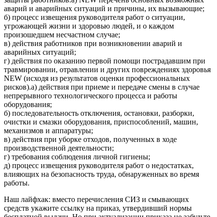
аварий и аварийных ситуаций и причины, их вызывающие;
б) процесс извещения руководителя работ о ситуации,
угрожающей жизни и здоровью людей, и о каждом
произошедшем несчастном случае;
в) действия работников при возникновении аварий и
аварийных ситуаций;
г) действия по оказанию первой помощи пострадавшим при
травмировании, отравлении и других повреждениях здоровья
NEW (исходя из результатов оценки профессиональных
рисков).а) действия при приеме и передаче смены в случае
непрерывного технологического процесса и работы
оборудования;
б) последовательность отключения, остановки, разборки,
очистки и смазки оборудования, приспособлений, машин,
механизмов и аппаратуры;
в) действия при уборке отходов, полученных в ходе
производственной деятельности;
г) требования соблюдения личной гигиены;
д) процесс извещения руководителя работ о недостатках,
влияющих на безопасность труда, обнаруженных во время
работы.
Наш лайфхак: вместо перечисления СИЗ и смывающих
средств укажите ссылку на приказ, утвердивший нормы
бесплатной выдачи. Но при актуализации приказа не забудьте