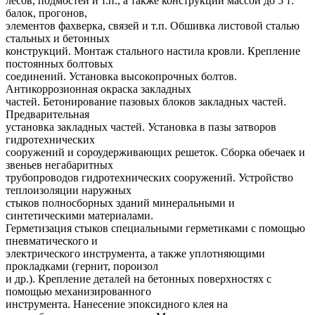
лесов, подмостей и т.п., а также конструкций массой до 5 т:
балок, прогонов,
элементов фахверка, связей и т.п. Обшивка листовой сталью
стальных и бетонных
конструкций. Монтаж стального настила кровли. Крепление
постоянных болтовых
соединений. Установка высокопрочных болтов.
Антикоррозионная окраска закладных
частей. Бетонирование пазовых блоков закладных частей.
Предварительная
установка закладных частей. Установка в пазы затворов
гидротехнических
сооружений и сороудерживающих решеток. Сборка обечаек и
звеньев негабаритных
трубопроводов гидротехнических сооружений. Устройство
теплоизоляции наружных
стыков полносборных зданий минеральными и
синтетическими материалами.
Герметизация стыков специальными герметиками с помощью
пневматического и
электрического инструмента, а также уплотняющими
прокладками (гернит, пороизол
и др.). Крепление деталей на бетонных поверхностях с
помощью механизированного
инструмента. Нанесение эпоксидного клея на