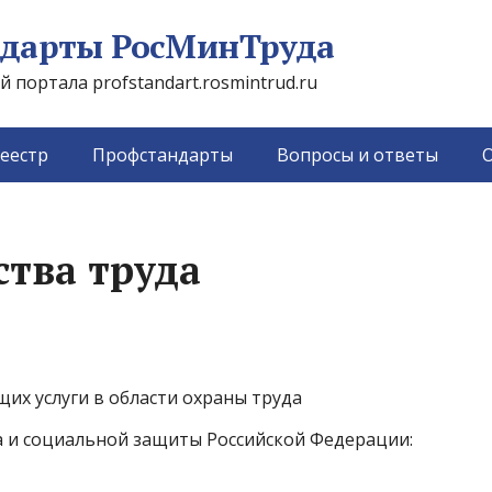
дарты РосМинТруда
портала profstandart.rosmintrud.ru
еестр
Профстандарты
Вопросы и ответы
О
тва труда
их услуги в области охраны труда
 и социальной защиты Российской Федерации: