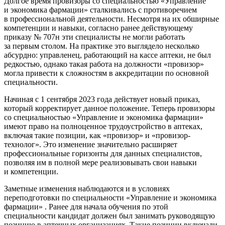
Долгое время провизоры со специальностью «Управление
и экономика фармации» сталкивались с противоречием
в профессиональной деятельности. Несмотря на их обширные
компетенции и навыки, согласно ранее действующему
приказу № 707н эти специалисты не могли работать
за первым столом. На практике это выглядело несколько
абсурдно: управленец, работающий на кассе аптеки, не был
редкостью, однако такая работа на должности «провизор»
могла привести к сложностям в аккредитации по основной
специальности.
Начиная с 1 сентября 2023 года действует новый приказ,
который корректирует данное положение. Теперь провизоры
со специальностью «Управление и экономика фармации»
имеют право на полноценное трудоустройство в аптеках,
включая такие позиции, как «провизор» и «провизор-
технолог». Это изменение значительно расширяет
профессиональные горизонты для данных специалистов,
позволяя им в полной мере реализовывать свои навыки
и компетенции.
Заметные изменения наблюдаются и в условиях
переподготовки по специальности «Управление и экономика
фармации» . Ранее для начала обучения по этой
специальности кандидат должен был занимать руководящую
позицию в аптечных организациях. Такие позиции включали