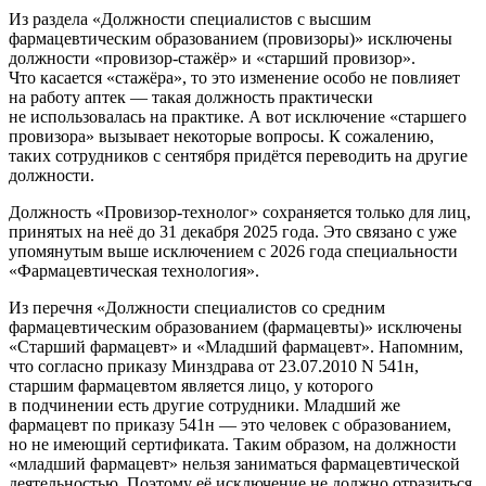
Из раздела «Должности специалистов с высшим
фармацевтическим образованием (провизоры)» исключены
должности «провизор-стажёр» и «старший провизор».
Что касается «стажёра», то это изменение особо не повлияет
на работу аптек — такая должность практически
не использовалась на практике. А вот исключение «старшего
провизора» вызывает некоторые вопросы. К сожалению,
таких сотрудников с сентября придётся переводить на другие
должности.
Должность «Провизор-технолог» сохраняется только для лиц,
принятых на неё до 31 декабря 2025 года. Это связано с уже
упомянутым выше исключением с 2026 года специальности
«Фармацевтическая технология».
Из перечня «Должности специалистов со средним
фармацевтическим образованием (фармацевты)» исключены
«Старший фармацевт» и «Младший фармацевт». Напомним,
что согласно приказу Минздрава от 23.07.2010 N 541н,
старшим фармацевтом является лицо, у которого
в подчинении есть другие сотрудники. Младший же
фармацевт по приказу 541н — это человек с образованием,
но не имеющий сертификата. Таким образом, на должности
«младший фармацевт» нельзя заниматься фармацевтической
деятельностью. Поэтому её исключение не должно отразиться