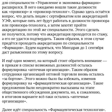
для специальности «Управление и экономика фармации»
расширился. В него ожидаемо вошли такие должности
как «провизор» и «провизор-технолог». Однако здесь остаётся
вопрос, что делать лицам с сертификатом или аккредитацией
УЭФ, которые пять лет будут работать в должности провизора
или провизора-технолога, а затем захотят пройти
аккредитацию по этой же специальности. Этого сделать
не получится, потому что аккредитация проходится по стажу,
а его не удастся подтвердить. Таким образом, в этом случае
придётся проходить аккредитацию по специальности
«Фармация». Будем надеяться, что Минздрав до 1 сентября
даст разъяснения по этому вопросу.
И ещё один момент, на который стоит обратить внимание —
в приказе в списке возможных должностей осталась
формулировка «аптечная организация». Таким образом
сотрудники организаций оптовой торговли вновь остались
«за бортом». Этого можно было бы избежать, изменив
формулировку на «фармацевтическая организация». Такие
предложения были неоднократно высказаны на этапе
общественного обсуждения документа, но, к сожалению,
в итоговом варианте всё‑таки остались «аптечные
организации».
Далее идёт специальность «Фармацевтическая технология».