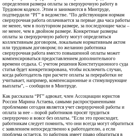
определения размера оплаты за сверхурочную работу в
Трудовом кодексе. Этим и занимаются в Минтруде,
подтвердили “РГ” в ведомстве. “По действующим нормам
сверхурочная работа оплачивается за первые два часа работы
не менее, чем в полуторном размере, за последующие часы –
не менее, чем в двойном размере. Конкретные размеры
оплаты за сверхурочную работу могут определяться
коллективным договором, локальным нормативным актом
или трудовым договором; по желанию работника
сверхурочная работа вместо повышенной оплаты может
компенсироваться предоставлением дополнительного
времени отдыха. С учетом решения Конституционного суда
статья будет конкретизирована, чтобы исключить случаи,
когда работодатель при расчете оплаты за переработки не
учитывает, например, компенсационные и стимулирующие
выплаты”, – сообщили в Минтруде.
Как рассказала “РГ” адвокат, член Ассоциации юристов
России Марина Астаева, самыми распространенными
проблемами сегодня является учет сверхурочной работы и
оплата за нее – порой работников просят трудиться
сверхурочно и вовсе без оплаты. “Если это происходит,
работникам следует помнить, что они всегда могут обратиться
с заявлением непосредственно к работодателю, а если
проблема остается, то работник имеет право обратиться в