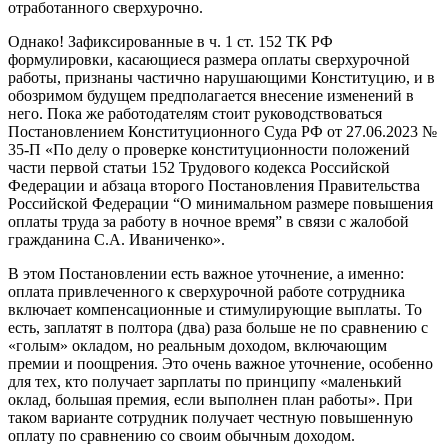
отработанного сверхурочно.
Однако! Зафиксированные в ч. 1 ст. 152 ТК РФ
формулировки, касающиеся размера оплаты сверхурочной
работы, признаны частично нарушающими Конституцию, и в
обозримом будущем предполагается внесение изменений в
него. Пока же работодателям стоит руководствоваться
Постановлением Конституционного Суда РФ от 27.06.2023 №
35-П «По делу о проверке конституционности положений
части первой статьи 152 Трудового кодекса Российской
Федерации и абзаца второго Постановления Правительства
Российской Федерации “О минимальном размере повышения
оплаты труда за работу в ночное время” в связи с жалобой
гражданина С.А. Иваниченко».
В этом Постановлении есть важное уточнение, а именно:
оплата привлеченного к сверхурочной работе сотрудника
включает компенсационные и стимулирующие выплаты. То
есть, заплатят в полтора (два) раза больше не по сравнению с
«голым» окладом, но реальным доходом, включающим
премии и поощрения. Это очень важное уточнение, особенно
для тех, кто получает зарплаты по принципу «маленький
оклад, большая премия, если выполнен план работы». При
таком варианте сотрудник получает честную повышенную
оплату по сравнению со своим обычным доходом.