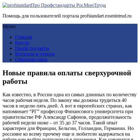
Про Профстандарты РосМинТруда
Помощь для пользователей портала profstandart.rosmintrud.ru
Меню
Главная
Реестр
Профстандарты
Вопросы и ответы
Обратная связь
Новые правила оплаты сверхурочной
работы
Как известно, в России одна из самых длинных по количеству
часов рабочая неделя. По закону мы должны трудиться 40
часов в неделю пять дней. А вот в европейских странах, как
напоминает “РГ” профессор Финансового университета при
правительстве РФ Александр Сафонов, продолжительность
рабочей недели ниже – от 35 до 37 часов. Такой опыт
характерен для Франции, Бельгии, Голландии, Германии. Но
россияне ко всему прочему еще и любители задержаться на
работе или выйти потрудиться в праздники. Как говорится в