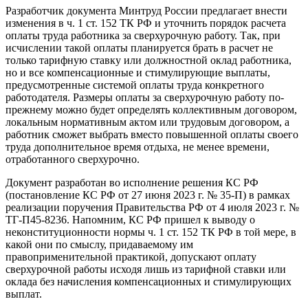
Разработчик документа Минтруд России предлагает внести
изменения в ч. 1 ст. 152 ТК РФ и уточнить порядок расчета
оплаты труда работника за сверхурочную работу. Так, при
исчислении такой оплаты планируется брать в расчет не
только тарифную ставку или должностной оклад работника,
но и все компенсационные и стимулирующие выплаты,
предусмотренные системой оплаты труда конкретного
работодателя. Размеры оплаты за сверхурочную работу по-
прежнему можно будет определять коллективным договором,
локальным нормативным актом или трудовым договором, а
работник сможет выбрать вместо повышенной оплаты своего
труда дополнительное время отдыха, не менее времени,
отработанного сверхурочно.
Документ разработан во исполнение решения КС РФ
(постановление КС РФ от 27 июня 2023 г. № 35-П) в рамках
реализации поручения Правительства РФ от 4 июля 2023 г. №
ТГ-П45-8236. Напомним, КС РФ пришел к выводу о
неконституционности нормы ч. 1 ст. 152 ТК РФ в той мере, в
какой они по смыслу, придаваемому им
правоприменительной практикой, допускают оплату
сверхурочной работы исходя лишь из тарифной ставки или
оклада без начисления компенсационных и стимулирующих
выплат.