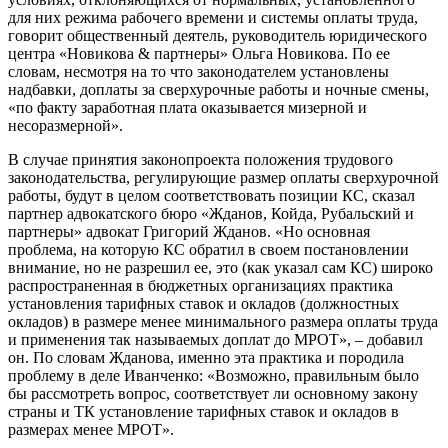
для них режима рабочего времени и системы оплаты труда,
говорит общественный деятель, руководитель юридического
центра «Новикова & партнеры» Ольга Новикова. По ее
словам, несмотря на то что законодателем установлены
надбавки, доплаты за сверхурочные работы и ночные смены,
«по факту заработная плата оказывается мизерной и
несоразмерной».
В случае принятия законопроекта положения трудового
законодательства, регулирующие размер оплаты сверхурочной
работы, будут в целом соответствовать позиции КС, сказал
партнер адвокатского бюро «Жданов, Койда, Рубальский и
партнеры» адвокат Григорий Жданов. «Но основная
проблема, на которую КС обратил в своем постановлении
внимание, но не разрешил ее, это (как указал сам КС) широко
распространенная в бюджетных организациях практика
установления тарифных ставок и окладов (должностных
окладов) в размере менее минимального размера оплаты труда
и применения так называемых доплат до МРОТ», – добавил
он. По словам Жданова, именно эта практика и породила
проблему в деле Иванченко: «Возможно, правильным было
бы рассмотреть вопрос, соответствует ли основному закону
страны и ТК установление тарифных ставок и окладов в
размерах менее МРОТ».