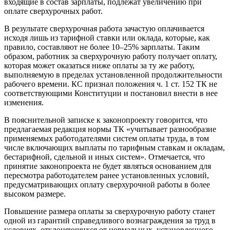
входящие в состав зарплаты, подлежат увеличению при
оплате сверхурочных работ.
В результате сверхурочная работа зачастую оплачивается
исходя лишь из тарифной ставки или оклада, которые, как
правило, составляют не более 10–25% зарплаты. Таким
образом, работник за сверхурочную работу получает оплату,
которая может оказаться ниже оплаты за ту же работу,
выполняемую в пределах установленной продолжительности
рабочего времени. КС признал положения ч. 1 ст. 152 ТК не
соответствующими Конституции и постановил внести в нее
изменения.
В пояснительной записке к законопроекту говорится, что
предлагаемая редакция нормы ТК «учитывает разнообразие
применяемых работодателями систем оплаты труда, в том
числе включающих выплаты по тарифным ставкам и окладам,
бестарифной, сдельной и иных систем». Отмечается, что
принятие законопроекта не будет являться основанием для
пересмотра работодателем ранее установленных условий,
предусматривающих оплату сверхурочной работы в более
высоком размере.
Повышение размера оплаты за сверхурочную работу станет
одной из гарантий справедливого вознаграждения за труд в
условиях, отклоняющихся от нормальных, установленного