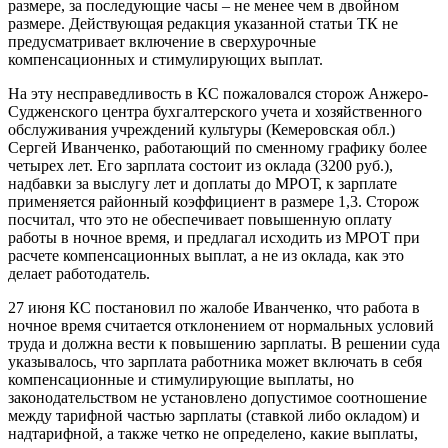
размере, за последующие часы – не менее чем в двойном
размере. Действующая редакция указанной статьи ТК не
предусматривает включение в сверхурочные
компенсационных и стимулирующих выплат.
На эту несправедливость в КС пожаловался сторож Анжеро-
Судженского центра бухгалтерского учета и хозяйственного
обслуживания учреждений культуры (Кемеровская обл.)
Сергей Иванченко, работающий по сменному графику более
четырех лет. Его зарплата состоит из оклада (3200 руб.),
надбавки за выслугу лет и доплаты до МРОТ, к зарплате
применяется районный коэффициент в размере 1,3. Сторож
посчитал, что это не обеспечивает повышенную оплату
работы в ночное время, и предлагал исходить из МРОТ при
расчете компенсационных выплат, а не из оклада, как это
делает работодатель.
27 июня КС постановил по жалобе Иванченко, что работа в
ночное время считается отклонением от нормальных условий
труда и должна вести к повышению зарплаты. В решении суда
указывалось, что зарплата работника может включать в себя
компенсационные и стимулирующие выплаты, но
законодательством не установлено допустимое соотношение
между тарифной частью зарплаты (ставкой либо окладом) и
надтарифной, а также четко не определено, какие выплаты,