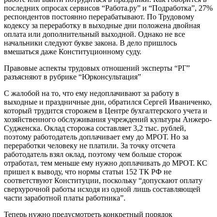
последних опросах сервисов “Работа.ру” и “Подработка”, 27%
респондентов постоянно перерабатывают. По Трудовому
кодексу за переработку в выходные дни положена двойная
оплата или дополнительный выходной. Однако не все
начальники следуют букве закона. В дело пришлось
вмешаться даже Конституционному суду.
Правовые аспекты трудовых отношений эксперты “РГ”
разъясняют в рубрике “Юрконсультация”
С жалобой на то, что ему недоплачивают за работу в
выходные и праздничные дни, обратился Сергей Иваниченко,
который трудится сторожем в Центре бухгалтерского учета и
хозяйственного обслуживания учреждений культуры Анжеро-
Судженска. Оклад сторожа составляет 3,2 тыс. рублей,
поэтому работодатель доплачивает ему до МРОТ. Но за
переработки человеку не платили. За точку отсчета
работодатель взял оклад, поэтому чем больше сторож
отработал, тем меньше ему нужно доплачивать до МРОТ. КС
пришел к выводу, что нормы статьи 152 ТК РФ не
соответствуют Конституции, поскольку “допускают оплату
сверхурочной работы исходя из одной лишь составляющей
части заработной платы работника”.
Теперь нужно предусмотреть конкретный порядок