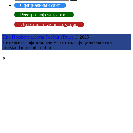
Официальный сайт
Реестр профстандартов
Должностные инструкции
Про Профстандарты РосМинТруда
© 2025
Не является официальным сайтом. Официальный сайт -
profstandart.rosmintrud.ru
➤