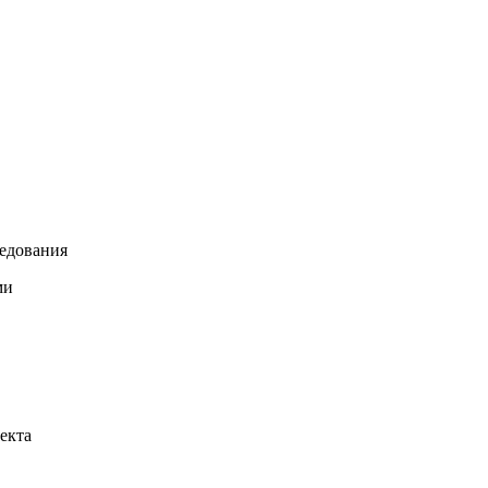
ледования
ми
екта