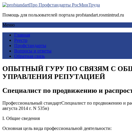
Про Профстандарты РосМинТруда
Помощь для пользователей портала profstandart.rosmintrud.ru
Меню
Главная
Реестр
Профстандарты
Вопросы и ответы
Обратная связь
ОПЫТНЫЙ ГУРУ ПО СВЯЗЯМ С ОБ
УПРАВЛЕНИЯ РЕПУТАЦИЕЙ
Специалист по продвижению и распрос
Профессиональный стандартСпециалист по продвижению и рас
августа 2014 г. N 535н)
I. Общие сведения
Основная цель вида профессиональной деятельности: