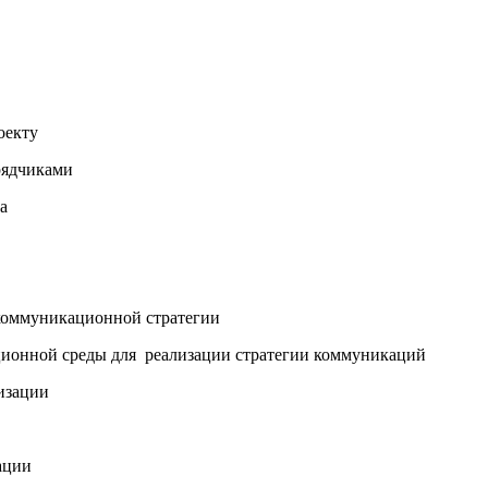
оекту
рядчиками
а
 коммуникационной стратегии
ционной среды для реализации стратегии коммуникаций
изации
ации