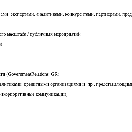
ами, экспертами, аналитиками, конкурентами, партнерами, пр
ого масштаба / публичных мероприятий
й
и (GovernmentRelations, GR)
итиками, кредитными организациями и пр., представляющими ры
трикорпоративные коммуникации)