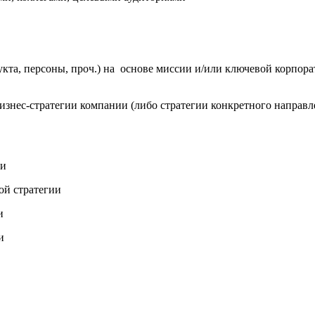
кта, персоны, проч.) на основе миссии и/или ключевой корпор
знес-стратегии компании (либо стратегии конкретного направл
ии
ой стратегии
и
и