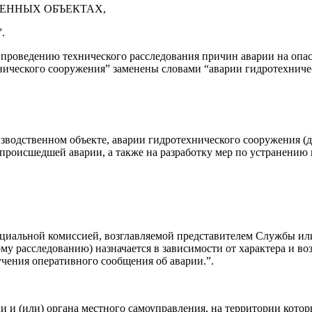
ЕННЫХ ОБЪЕКТАХ,
.
 проведению технического расследования причин аварии на опа
нического сооружения” заменены словами “аварии гидротехниче
зводственном объекте, аварии гидротехнического сооружения (да
 происшедшей аварии, а также на разработку мер по устранению
ециальной комиссией, возглавляемой представителем Службы или
ому расследованию) назначается в зависимости от характера и 
учения оперативного сообщения об аварии.”.
и и (или) органа местного самоуправления, на территории кото