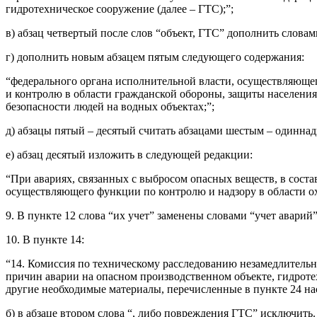
гидротехническое сооружение (далее – ГТС);”;
в) абзац четвертый после слов “объект, ГТС” дополнить словам
г) дополнить новым абзацем пятым следующего содержания:
“федерального органа исполнительной власти, осуществляюще
и контролю в области гражданской обороны, защиты населения
безопасности людей на водных объектах;”;
д) абзацы пятый – десятый считать абзацами шестым – одинна
е) абзац десятый изложить в следующей редакции:
“При авариях, связанных с выбросом опасных веществ, в сост
осуществляющего функции по контролю и надзору в области 
9. В пункте 12 слова “их учет” заменены словами “учет аварий”
10. В пункте 14:
“14. Комиссия по техническому расследованию незамедлительно
причин аварии на опасном производственном объекте, гидрот
другие необходимые материалы, перечисленные в пункте 24 на
б) в абзаце втором слова “, либо повреждения ГТС” исключить.