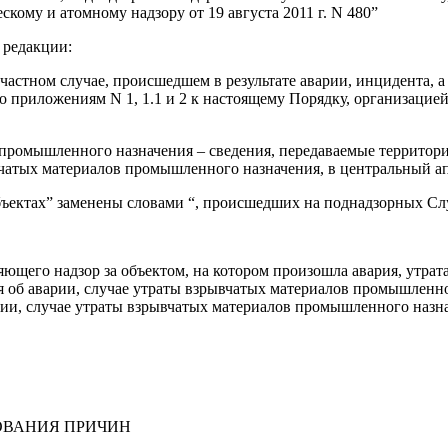
кому и атомному надзору от 19 августа 2011 г. N 480”
 редакции:
счастном случае, происшедшем в результате аварии, инцидента, 
о приложениям N 1, 1.1 и 2 к настоящему Порядку, организацие
 промышленного назначения – сведения, передаваемые территор
ывчатых материалов промышленного назначения, в центральный а
бъектах” заменены словами “, происшедших на поднадзорных Сл
яющего надзор за объектом, на котором произошла авария, утра
 об аварии, случае утраты взрывчатых материалов промышленног
и, случае утраты взрывчатых материалов промышленного назна
ДОВАНИЯ ПРИЧИН