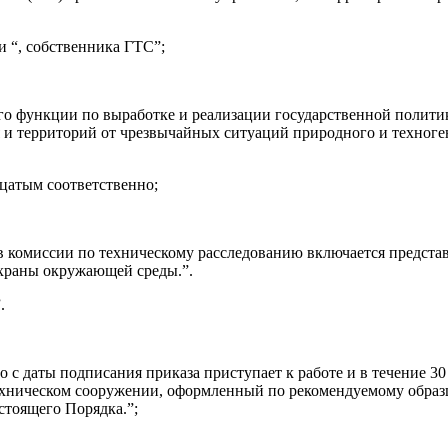
и “, собственника ГТС”;
го функции по выработке и реализации государственной полити
 и территорий от чрезвычайных ситуаций природного и техноге
дцатым соответственно;
ав комиссии по техническому расследованию включается предста
охраны окружающей среды.”.
.
 с даты подписания приказа приступает к работе и в течение 30
ехническом сооружении, оформленный по рекомендуемому образц
стоящего Порядка.”;