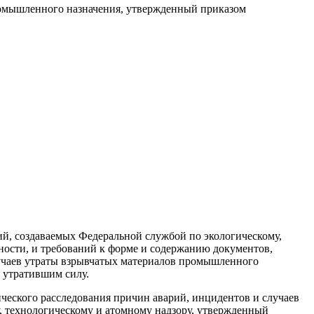
ромышленного назначения, утвержденный приказом
ий, создаваемых Федеральной службой по экологическому,
ности, и требований к форме и содержанию документов,
лучаев утраты взрывчатых материалов промышленного
н утратившим силу.
ического расследования причин аварий, инцидентов и случаев
, технологическому и атомному надзору, утвержденный