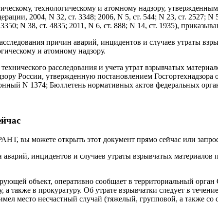
гическому, технологическому и атомному надзору, утвержденны
и, 2004, N 32, ст. 3348; 2006, N 5, ст. 544; N 23, ст. 2527; N 52, 
т. 3350; N 38, ст. 4835; 2011, N 6, ст. 888; N 14, ст. 1935), приказыв
асследования причин аварий, инцидентов и случаев утраты взр
гическому и атомному надзору.
ехнического расследования и учета утрат взрывчатых материало
ру России, утвержденную постановлением Госгортехнадзора от
ионный N 1374; Бюллетень нормативных актов федеральных орган
ейчас
АНТ, вы можете открыть этот документ прямо сейчас или запрос
н аварий, инцидентов и случаев утраты взрывчатых материалов
ирующей объект, оперативно сообщает в территориальный орга
 а также в прокуратуру. Об утрате взрывчатки следует в течен
мел место несчастный случай (тяжелый, групповой, а также со 