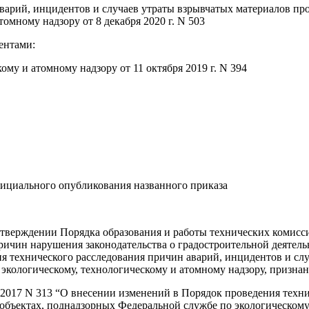
аварий, инцидентов и случаев утраты взрывчатых материалов п
омному надзору от 8 декабря 2020 г. N 503
ентами:
му и атомному надзору от 11 октября 2019 г. N 394
фициального опубликования названного приказа
 утверждении Порядка образования и работы технических комисс
ричин нарушения законодательства о градостроительной деятель
ия технического расследования причин аварий, инцидентов и с
 экологическому, технологическому и атомному надзору, призна
08.2017 N 313 “О внесении изменений в Порядок проведения техн
объектах, поднадзорных Федеральной службе по экологическому