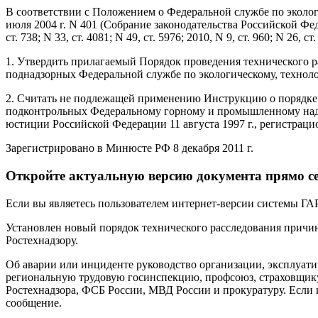
В соответствии с Положением о Федеральной службе по эколо
июля 2004 г. N 401 (Собрание законодательства Российской Федераци
ст. 738; N 33, ст. 4081; N 49, ст. 5976; 2010, N 9, ст. 960; N 26, с
1. Утвердить прилагаемый Порядок проведения технического р
поднадзорных Федеральной службе по экологическому, техноло
2. Считать не подлежащей применению Инструкцию о порядке т
подконтрольных Федеральному горному и промышленному надзо
юстиции Российской Федерации 11 августа 1997 г., регистрац
Зарегистрировано в Минюсте РФ 8 декабря 2011 г.
Откройте актуальную версию документа прямо с
Если вы являетесь пользователем интернет-версии системы ГАР
Установлен новый порядок технического расследования причи
Ростехнадзору.
Об аварии или инциденте руководство организации, эксплуат
региональную трудовую госинспекцию, профсоюз, страховщику,
Ростехнадзора, ФСБ России, МВД России и прокуратуру. Если и
сообщение.