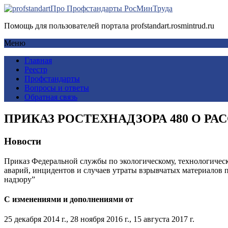
Про Профстандарты РосМинТруда
Помощь для пользователей портала profstandart.rosmintrud.ru
Меню
Главная
Реестр
Профстандарты
Вопросы и ответы
Обратная связь
ПРИКАЗ РОСТЕХНАДЗОРА 480 О Р
Новости
Приказ Федеральной службы по экологическому, технологическ
аварий, инцидентов и случаев утраты взрывчатых материалов 
надзору”
С изменениями и дополнениями от
25 декабря 2014 г., 28 ноября 2016 г., 15 августа 2017 г.