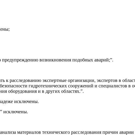
чены;
по предупреждению возникновения подобных аварий;”.
ать к расследованию экспертные организации, экспертов в обл
 безопасности гидротехнических сооружений и специалистов в 
ия оборудования и в других областях.”.
 падеже исключены.
С” исключены.
 анализа материалов технического расследования причин авари