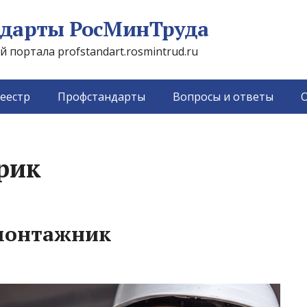
дарты РосМинТруда
портала profstandart.rosmintrud.ru
еестр
Профстандарты
Вопросы и ответы
О
рик
монтажник