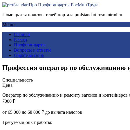
Про Профстандарты РосМинТруда
Помощь для пользователей портала profstandart.rosmintrud.ru
Меню
Главная
Реестр
Профстандарты
Вопросы и ответы
Обратная связь
Профессия оператор по обслуживанию и
Специальность
Цена
Оператор по обслуживанию и ремонту вагонов и контейнеров 
7000 ₽
от 65 000 до 68 000 ₽ до вычета налогов
Требуемый опыт работы: