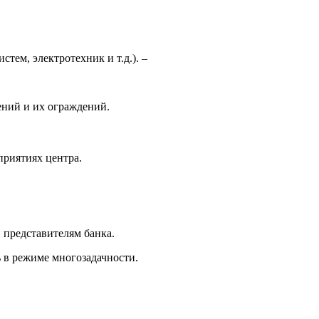
ем, электротехник и т.д.). –
ений и их ограждений.
приятиях центра.
 представителям банка.
 в режиме многозадачности.