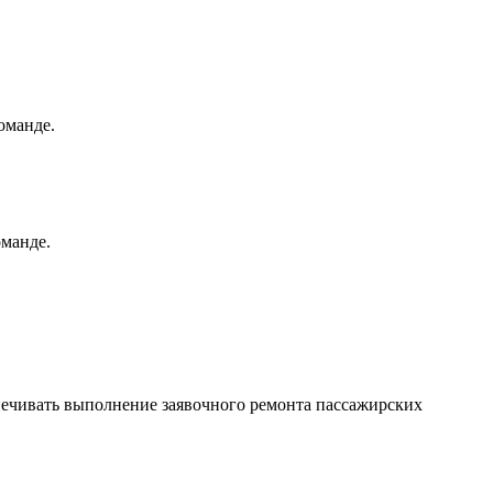
оманде.
оманде.
печивать выполнение заявочного ремонта пассажирских