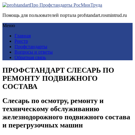
Про Профстандарты РосМинТруда
Помощь для пользователей портала profstandart.rosmintrud.ru
Меню
Главная
Реестр
Профстандарты
Вопросы и ответы
Обратная связь
ПРОФСТАНДАРТ СЛЕСАРЬ ПО
РЕМОНТУ ПОДВИЖНОГО
СОСТАВА
Слесарь по осмотру, ремонту и
техническому обслуживанию
железнодорожного подвижного состава
и перегрузочных машин