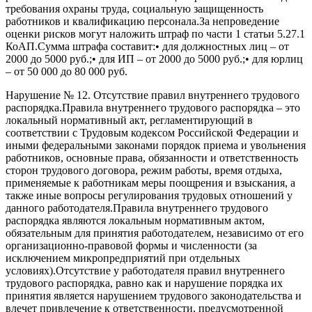
требования охраны труда, социальную защищенность
работников и квалификацию персонала.За непроведение
оценки рисков могут наложить штраф по части 1 статьи 5.27.1
КоАП.Сумма штрафа составит:• для должностных лиц – от
2000 до 5000 руб.;• для ИП – от 2000 до 5000 руб.;• для юрлиц
– от 50 000 до 80 000 руб.
Нарушение № 12. Отсутствие правил внутреннего трудового
распорядка.Правила внутреннего трудового распорядка – это
локальный нормативный акт, регламентирующий в
соответствии с Трудовым кодексом Российской Федерации и
иными федеральными законами порядок приема и увольнения
работников, основные права, обязанности и ответственность
сторон трудового договора, режим работы, время отдыха,
применяемые к работникам меры поощрения и взыскания, а
также иные вопросы регулирования трудовых отношений у
данного работодателя.Правила внутреннего трудового
распорядка являются локальным нормативным актом,
обязательным для принятия работодателем, независимо от его
организационно-правовой формы и численности (за
исключением микропредприятий при отдельных
условиях).Отсутствие у работодателя правил внутреннего
трудового распорядка, равно как и нарушение порядка их
принятия является нарушением трудового законодательства и
влечет привлечение к ответственности, предусмотренной