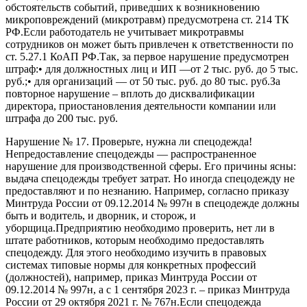
обстоятельств событий, приведших к возникновению
микроповреждений (микротравм) предусмотрена ст. 214 ТК
РФ.Если работодатель не учитывает микротравмы
сотрудников он может быть привлечен к ответственности по
ст. 5.27.1 КоАП РФ.Так, за первое нарушение предусмотрен
штраф:• для должностных лиц и ИП —от 2 тыс. руб. до 5 тыс.
руб.;• для организаций — от 50 тыс. руб. до 80 тыс. руб.За
повторное нарушение – вплоть до дисквалификации
директора, приостановления деятельности компании или
штрафа до 200 тыс. руб.
Нарушение № 17. Проверьте, нужна ли спецодежда!
Непредоставление спецодежды — распространенное
нарушение для производственной сферы. Его причины ясны:
выдача спецодежды требует затрат. Но иногда спецодежду не
предоставляют и по незнанию. Например, согласно приказу
Минтруда России от 09.12.2014 № 997н в спецодежде должны
быть и водитель, и дворник, и сторож, и
уборщица.Предприятию необходимо проверить, нет ли в
штате работников, которым необходимо предоставлять
спецодежду. Для этого необходимо изучить в правовых
системах типовые нормы для конкретных профессий
(должностей), например, приказ Минтруда России от
09.12.2014 № 997н, а с 1 сентября 2023 г. – приказ Минтруда
России от 29 октября 2021 г. № 767н.Если спецодежда