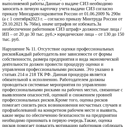
выполняемой работы.Данные о выдаче СИЗ необходимо
заносить в личную карточку учета выдачи СИЗ согласно
приказу Минздравсоцразвития России от 01.06.2009 № 290н
(а с 1 сентября2023 г. – согласно приказу Минтруда России от
29.10.2021 № 766н), иначе штрафов не избежать.За
необеспечение работников СИЗ штраф:• должностные лица /
ИП – от 20 до 30 тыс. руб.;• юридические лица – от 130 до 150
тыс. руб.
Нарушение № 11. Отсутствие оценки профессиональных
рисковКаждый работодатель вне зависимости от формы
собственности, размера предприятия и вида экономической
деятельности должен провести процедуру оценки и
управления профессиональными рисками. Это указано в
статьях 214 и 218 ТК РФ. Данная процедура является
обязательной к исполнению. Работодателем должны
проводиться системные мероприятия по управлению
профессиональными рисками на рабочих местах, связанные с
выявлением опасностей, оценкой и снижением уровней
профессиональных рисков.Кроме того, оценка рисков
помогает снизить риск возникновения несчастных случаев и
профзаболеваний на конкретном рабочем месте и выявить,
какие меры по обеспечению безопасности на предприятии
необходимо принимать в первую очередь.Также, оценка
рисков помогает повысить мотивацию работников соблюдать