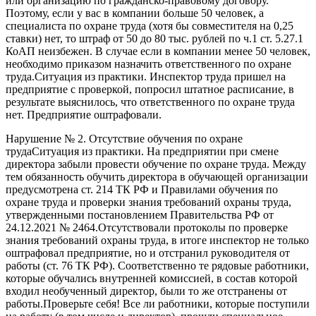
или организацию по гражданско-правовому договору.
Поэтому, если у вас в компании больше 50 человек, а
специалиста по охране труда (хотя бы совместителя на 0,25
ставки) нет, то штраф от 50 до 80 тыс. рублей по ч.1 ст. 5.27.1
КоАП неизбежен. В случае если в компании менее 50 человек,
необходимо приказом назначить ответственного по охране
труда.Ситуация из практики. Инспектор труда пришел на
предприятие с проверкой, попросил штатное расписание, в
результате выяснилось, что ответственного по охране труда
нет. Предприятие оштрафовали.
Нарушение № 2. Отсутствие обучения по охране
трудаСитуация из практики. На предприятии при смене
директора забыли провести обучение по охране труда. Между
тем обязанность обучить директора в обучающей организации
предусмотрена ст. 214 ТК РФ и Правилами обучения по
охране труда и проверки знания требований охраны труда,
утвержденными постановлением Правительства РФ от
24.12.2021 № 2464.Отсутствовали протоколы по проверке
знания требований охраны труда, в итоге инспектор не только
оштрафовал предприятие, но и отстранил руководителя от
работы (ст. 76 ТК РФ). Соответственно те рядовые работники,
которые обучались внутренней комиссией, в состав которой
входил необученный директор, были то же отстранены от
работы.Проверьте себя! Все ли работники, которые поступили