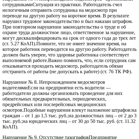
сотрудникамиСитуация из практики. Работодатель счел
нелогичным отправить сотрудника на медосмотр при
переводе на другую работу на короткое время. В результате
нарушил трудовое законодательство и был наказан штрафом.
При повторном нарушении законодательства о труде и об
охране труда должностное лицо, ответственное за нарушение,
могут дисквалифицировать на срок от одного года до трех лет
(ст. 5.27 КоАП).Помните, что не имеет значение время, на
которое работник переводится на другую работу. Работодатель
должен быть уверен, что здоровье работника соответствует
выполняемой работе.Важно помнить, что, если сотрудник сам
отказывается проходить медосмотр, работодатель обязан
отстранить от работы (не допускать к работе) (ст. 76 ТК РФ).
Нарушение № 8. Непрохождением медосмотров
водителямиЕсли на предприятии есть водители —
работодатели должны организовать проведение для них
обязательных предварительных, периодических,
предрейсовых или послерейсовых медицинских
осмотров.Подобные нарушения влекут наложение штрафов:на
граждан – от 1 до 1,5 тыс. руб.;на должностных лиц – от 2 до 3
тыс. руб.;на юридических лиц – от 30 до 50 тыс. руб. (ст. 11.32
КоАП).
Нарушение № 9. Отсутствие тахографовПредприятие