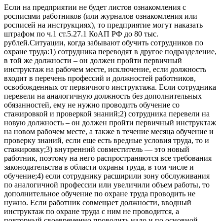
Если на предприятии не будет листов ознакомления с
росписями работников (или журналов ознакомления или
росписей на инструкциях), то предприятие могут наказать
штрафом по ч.1 ст.5.27.1 КоАП РФ до 80 тыс.
рублей.Ситуации, когда забывают обучить сотрудников по
охране труда:1) сотрудника переводят в другое подразделение,
в той же должности – он должен пройти первичный
инструктаж на рабочем месте, исключение, если должность
входит в перечень профессий и должностей работников,
освобожденных от первичного инструктажа. Если сотрудника
перевели на аналогичную должность без дополнительных
обязанностей, ему не нужно проводить обучение со
стажировкой и проверкой знаний;2) сотрудника перевели на
новую должность – он должен пройти первичный инструктаж
на новом рабочем месте, а также в течение месяца обучение и
проверку знаний, если еще есть вредные условия труда, то и
стажировку;3) внутренний совместитель — это новый
работник, поэтому на него распространяются все требования
законодательства в области охраны труда, в том числе и
обучение;4) если сотруднику расширили зону обслуживания
по аналогичной профессии или увеличили объем работы, то
дополнительное обучение по охране труда проводить не
нужно. Если работник совмещает должности, вводный
инструктаж по охране труда с ним не проводится, а
повторный своевременно проводить надо и по основной