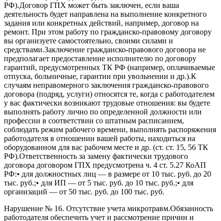
РФ).Договор ГПХ может быть заключен, если ваша
деятельность будет направлена на выполнение конкретного
задания или конкретных действий, например, договор на
ремонт. При этом работу по гражданско-правовому договору
вы организуете самостоятельно, своими силами и
средствами.Заключение гражданско-правового договора не
предполагает предоставление исполнителю по договору
гарантий, предусмотренных ТК РФ (например, оплачиваемые
отпуска, больничные, гарантии при увольнении и др.).К
случаям неправомерного заключения гражданско-правового
договора (подряд, услуги) относятся те, когда с работодателем
у вас фактически возникают трудовые отношения: вы будете
выполнять работу лично по определенной должности или
профессии в соответствии со штатным расписанием,
соблюдать режим рабочего времени, выполнять распоряжения
работодателя в отношении вашей работы, находиться на
оборудованном для вас рабочем месте и др. (ст. ст. 15, 56 ТК
РФ).Ответственность за замену фактически трудового
договора договором ГПХ предусмотрена ч. 4 ст. 5.27 КоАП
РФ:• для должностных лиц — в размере от 10 тыс. руб. до 20
тыс. руб.;• для ИП — от 5 тыс. руб. до 10 тыс. руб.;• для
организаций — от 50 тыс. руб. до 100 тыс. руб.
Нарушение № 16. Отсутствие учета микротравм.Обязанность
работодателя обеспечить учет и рассмотрение причин и