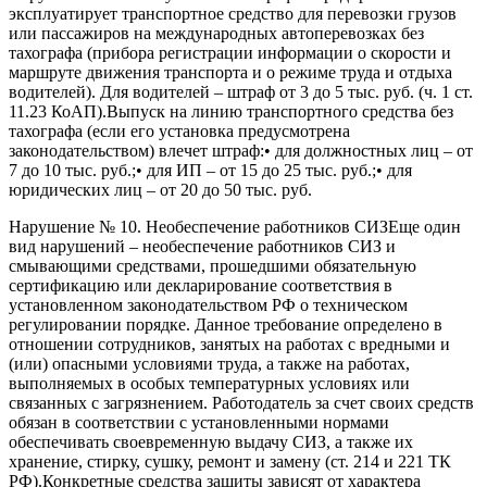
эксплуатирует транспортное средство для перевозки грузов
или пассажиров на международных автоперевозках без
тахографа (прибора регистрации информации о скорости и
маршруте движения транспорта и о режиме труда и отдыха
водителей). Для водителей – штраф от 3 до 5 тыс. руб. (ч. 1 ст.
11.23 КоАП).Выпуск на линию транспортного средства без
тахографа (если его установка предусмотрена
законодательством) влечет штраф:• для должностных лиц – от
7 до 10 тыс. руб.;• для ИП – от 15 до 25 тыс. руб.;• для
юридических лиц – от 20 до 50 тыс. руб.
Нарушение № 10. Необеспечение работников СИЗЕще один
вид нарушений – необеспечение работников СИЗ и
смывающими средствами, прошедшими обязательную
сертификацию или декларирование соответствия в
установленном законодательством РФ о техническом
регулировании порядке. Данное требование определено в
отношении сотрудников, занятых на работах с вредными и
(или) опасными условиями труда, а также на работах,
выполняемых в особых температурных условиях или
связанных с загрязнением. Работодатель за счет своих средств
обязан в соответствии с установленными нормами
обеспечивать своевременную выдачу СИЗ, а также их
хранение, стирку, сушку, ремонт и замену (ст. 214 и 221 ТК
РФ).Конкретные средства защиты зависят от характера