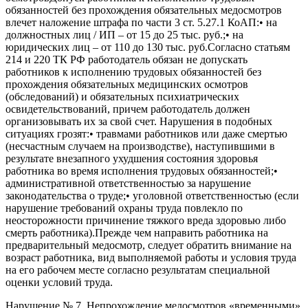
обязанностей без прохождения обязательных медосмотров
влечет наложение штрафа по части 3 ст. 5.27.1 КоАП:• на
должностных лиц / ИП – от 15 до 25 тыс. руб.;• на
юридических лиц – от 110 до 130 тыс. руб.Согласно статьям
214 и 220 ТК РФ работодатель обязан не допускать
работников к исполнению трудовых обязанностей без
прохождения обязательных медицинских осмотров
(обследований) и обязательных психиатрических
освидетельствований, причем работодатель должен
организовывать их за свой счет. Нарушения в подобных
ситуациях грозят:• травмами работников или даже смертью
(несчастным случаем на производстве), наступившими в
результате внезапного ухудшения состояния здоровья
работника во время исполнения трудовых обязанностей;•
административной ответственностью за нарушение
законодательства о труде;• уголовной ответственностью (если
нарушение требований охраны труда повлекло по
неосторожности причинение тяжкого вреда здоровью либо
смерть работника).Прежде чем направить работника на
предварительный медосмотр, следует обратить внимание на
возраст работника, вид выполняемой работы и условия труда
на его рабочем месте согласно результатам специальной
оценки условий труда.
Нарушение № 7. Непрохождение медосмотров «временными»