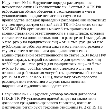
Нарушение № 14. Нарушение порядка расследования
несчастного случая.В соответствие с ч. 3 статьи 214 ТК РФ
работодатель обязан обеспечить расследование и учет в
установленном порядке несчастных случаев на
производстве.Порядок проведения расследования несчастных
случаев предусмотрен статьей 229.2 ТК РФ.Согласно статье
5.27 КоАП РФ организация может быть привлечена к
административной ответственности в виде штрафа, который
составляет:• на должностных лиц – в размере от 1 тыс. руб. до
5 тыс. руб.;• на юридических лиц – от 30 тыс. руб. до 50 тыс.
руб.Сокрытие работодателем факта наступления страхового
случая является основанием для привлечения его к
административной ответственности по статье 15.34 КоАП РФ
в виде штрафа, который составляет:• для должностных лиц –
от 500 руб. до 1 тыс. руб.;• для юридических лиц – от 5 тыс.
руб. до 10 тыс. руб.При сокрытии страхового случая в
отношении работодателя могут быть применены обе статьи
(ст. 15.34 и ст. 5.27 КоАП РФ), поскольку отказ провести
расследование несчастного случая также является
нарушением трудового законодательства.
Нарушение № 15. Трудовой договор заменен договором
ГПХ.В ТК РФ установлен прямой запрет на заключение
договоров гражданско-правового характера, которые
фактически регулируют трудовые отношения (ч. 2 ст. 15 ТК