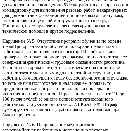
должности, и по совмещению;5) если работника направляют в
командировку для выполнения разовых работ, нехарактерных
для должностных обязанностей или по нарядам – допускам,
нужно провести целевой инструктаж по охране труда.
Например, вы отправляете своего слесаря на оказание
технической помощи в другое подразделение.
Нарушение № 5. Отсутствие программ обучения по охране
трудаПри организации обучения по охране труда силами
работодателя при проверке инспектор ГИТ обязательно
проверит не только наличие программы, но и соответствие ее
содержания фактическим трудовым обязанностям работника.
Если инспектор выяснит, что фактические обязанности не
соответствуют указанным в должностной инструкции, или
работник был допущен к труду без достаточного инструктажа,
то есть не был подготовлен в надлежащем порядке, то
предприятию ждет штраф и внеплановая проверка по
исполнению предписания. Штрафы немаленькие – от 110 до
130 тысяч рублей за одного непроинструктированного
работника. Это указано в статье 5.27.1 КоАП РФ. Штраф
суммируется по количеству работников, чьи трудовые права
были нарушены.
Нарушение № 6. Непроведение медицинских
осмотровДопуск работника к исполнению трудовых