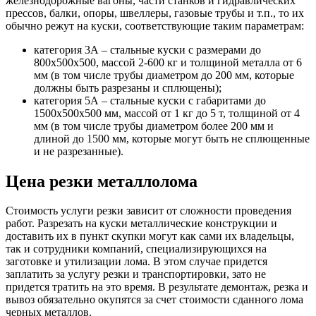
железнодорожные вагоны, части станков и гидравлических
прессов, балки, опоры, швеллеры, газовые трубы и т.п., то их
обычно режут на куски, соответствующие таким параметрам:
категория 3А – стальные куски с размерами до
800х500х500, массой 2-600 кг и толщиной металла от 6
мм (в том числе трубы диаметром до 200 мм, которые
должны быть разрезаны и сплющены);
категория 5А – стальные куски с габаритами до
1500х500х500 мм, массой от 1 кг до 5 т, толщиной от 4
мм (в том числе трубы диаметром более 200 мм и
длиной до 1500 мм, которые могут быть не сплющенные
и не разрезанные).
Цена резки металлолома
Стоимость услуги резки зависит от сложности проведения
работ. Разрезать на куски металлические конструкции и
доставить их в пункт скупки могут как сами их владельцы,
так и сотрудники компаний, специализирующихся на
заготовке и утилизации лома. В этом случае придется
заплатить за услугу резки и транспортировки, зато не
придется тратить на это время. В результате демонтаж, резка и
вывоз обязательно окупятся за счет стоимости сданного лома
черных металлов.