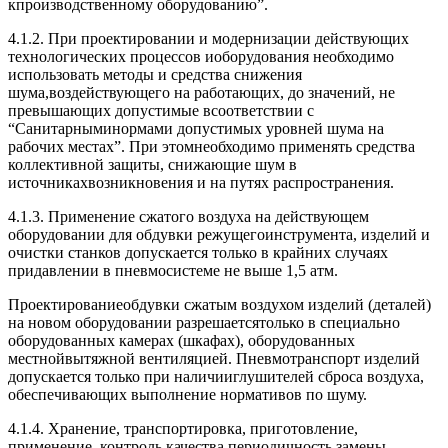
кпроизводственному оборудованию”.
4.1.2. При проектировании и модернизации действующих
технологических процессов иоборудования необходимо
использовать методы и средства снижения
шума,воздействующего на работающих, до значений, не
превышающих допустимые всоответствии с
“Санитарныминормами допустимых уровней шума на
рабочих местах”. При этомнеобходимо применять средства
коллективной защиты, снижающие шум в
источникахвозникновения и на путях распространения.
4.1.3. Применение сжатого воздуха на действующем
оборудовании для обдувки режущегоинструмента, изделий и
очистки станков допускается только в крайних случаях
придавлении в пневмосистеме не выше 1,5 атм.
Проектированиеобдувки сжатым воздухом изделий (деталей)
на новом оборудовании разрешаетсятолько в специально
оборудованных камерах (шкафах), оборудованных
местнойвытяжной вентиляцией. Пневмотранспорт изделий
допускается только при наличииглушителей сброса воздуха,
обеспечивающих выполнение нормативов по шуму.
4.1.4. Хранение, транспортировка, приготовление,
применение, контроль качества,периодичность замены,