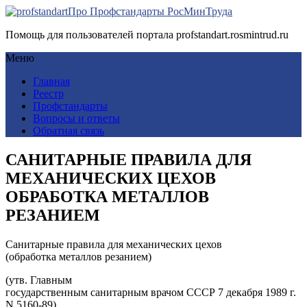
Про Профстандарты РосМинТруда
Помощь для пользователей портала profstandart.rosmintrud.ru
Меню
Главная
Реестр
Профстандарты
Вопросы и ответы
Обратная связь
САНИТАРНЫЕ ПРАВИЛА ДЛЯ
МЕХАНИЧЕСКИХ ЦЕХОВ
ОБРАБОТКА МЕТАЛЛОВ
РЕЗАНИЕМ
Санитарные правила для механических цехов
(обработка металлов резанием)
(утв. Главным
государственным санитарным врачом СССР 7 декабря 1989 г.
N 5160-89)