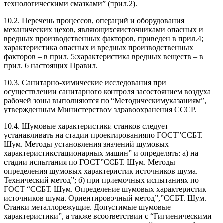
технологическими смазками” (прил.2).
10.2. Перечень процессов, операций и оборудования
механических цехов, являющихсяисточниками опасных и
вредных производственных факторов, приведен в прил.4;
характеристика опасных и вредных производственных
факторов – в прил. 5;характеристика вредных веществ – в
прил. 6 настоящих Правил.
10.3. Санитарно-химические исследования при
осуществлении санитарного контроля засостоянием воздуха
рабочей зоны выполняются по “Методическимуказаниям”,
утвержденным Министерством здравоохранения СССР.
10.4. Шумовые характеристики станков следует
устанавливать на стадии проектированияпо ГОСТ”ССБТ.
Шум. Методы установления значений шумовых
характеристикстационарных машин” и определять: а) на
стадии испытания по ГОСТ”ССБТ. Шум. Методы
определения шумовых характеристик источников шума.
Технический метод”; б) при приемочных испытаниях по
ГОСТ “ССБТ. Шум. Определение шумовых характеристик
источников шума. Ориентировочный метод”,”ССБТ. Шум.
Станки металлорежущие. Допустимые шумовые
характеристики”, а также всоответствии с “Гигиеническими