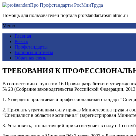
Про Профстандарты РосМинТруда
Помощь для пользователей портала profstandart.rosmintrud.ru
Меню
Главная
Реестр
Профстандарты
Вопросы и ответы
Обратная связь
ТРЕБОВАНИЯ К ПРОФЕССИОНАЛЬ
В соответствии с пунктом 16 Правил разработки и утверждени
№ 23 (Собрание законодательства Российской Федерации, 2013, №
1. Утвердить прилагаемый профессиональный стандарт “Специа
2. Признать утратившим силу приказ Министерства труда и со
“Специалист в области воспитания” (зарегистрирован Министе
3. Установить, что настоящий приказ вступает в силу с 1 сентябр
Зарегистрировано в Минюсте РФ 3 марта 2023 г. Регистрацио