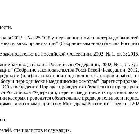
ности.
враля 2022 г. № 225 “Об утверждении номенклатуры должносте
зовательных организаций” (Собрание законодательства Российско
аконодательства Российской Федерации, 2002, № 1, ст. 3; 2015, 
ие законодательства Российской Федерации, 2002, № 1, ст. 3; 202
ации” (Собрание законодательства Российской Федерации, 2012,
 вредных и (или) опасных производственных факторов и работ, 
боту и периодические медицинские осмотры” (зарегистрирован 
9н “Об утверждении Порядка проведения обязательных предвари
екса Российской Федерации, перечня медицинских противопоказ
нии которых проводятся обязательные предварительные и пери
ениями, внесенными приказом Минздрава России от 1 февраля 20
ию.
елей, специалистов и служащих.