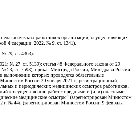
й педагогических работников организаций, осуществляющих
й Федерации, 2022, № 9, ст. 1341).
№ 29, ст. 4363).
1; № 27, ст. 5139); статья 48 Федерального закона от 29
 № 53, ст. 7598); приказ Минтруда России, Минздрава России
при выполнении которых проводятся обязательные
Минюстом России 29 января 2021 г., регистрационный
тельных и периодических медицинских осмотров работников,
аний к осуществлению работ с вредными и (или) опасными
одические медицинские осмотры” (зарегистрирован Минюстом
22 г. № 44н (зарегистрирован Минюстом России 9 февраля