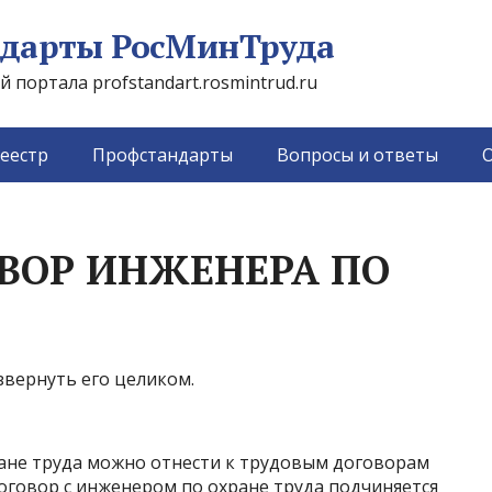
дарты РосМинТруда
портала profstandart.rosmintrud.ru
еестр
Профстандарты
Вопросы и ответы
О
ВОР ИНЖЕНЕРА ПО
звернуть его целиком.
ане труда можно отнести к трудовым договорам
оговор с инженером по охране труда подчиняется