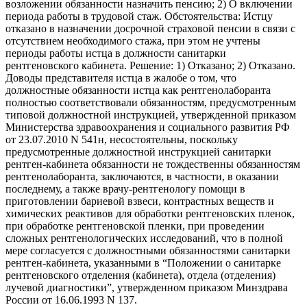
возложении обязанности назначить пенсию; 2) О включении
периода работы в трудовой стаж. Обстоятельства: Истцу
отказано в назначении досрочной страховой пенсии в связи с
отсутствием необходимого стажа, при этом не учтены
периоды работы истца в должности санитарки
рентгеновского кабинета. Решение: 1) Отказано; 2) Отказано.
Доводы представителя истца в жалобе о том, что
должностные обязанности истца как рентгенолаборанта
полностью соответствовали обязанностям, предусмотренным
типовой должностной инструкцией, утвержденной приказом
Министерства здравоохранения и социального развития РФ
от 23.07.2010 N 541н, несостоятельны, поскольку
предусмотренные должностной инструкцией санитарки
рентген-кабинета обязанности не тождественны обязанностям
рентгенолаборанта, заключаются, в частности, в оказании
последнему, а также врачу-рентгенологу помощи в
приготовлении бариевой взвеси, контрастных веществ и
химических реактивов для обработки рентгеновских пленок,
при обработке рентгеновской пленки, при проведении
сложных рентгенологических исследований, что в полной
мере согласуется с должностными обязанностями санитарки
рентген-кабинета, указанными в “Положении о санитарке
рентгеновского отделения (кабинета), отдела (отделения)
лучевой диагностики”, утвержденном приказом Минздрава
России от 16.06.1993 N 137.