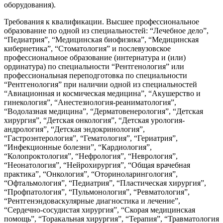
оборудования).
Требования к квалификации. Высшее профессиональное
образование по одной из специальностей: “Лечебное дело”,
“Педиатрия”, “Медицинская биофизика”, “Медицинская
кибернетика”, “Стоматология” и послевузовское
профессиональное образование (интернатура и (или)
ординатура) по специальности “Рентгенология” или
профессиональная переподготовка по специальности
“Рентгенология” при наличии одной из специальностей
“Авиационная и космическая медицина”, “Акушерство и
гинекология”, “Анестезиология-реаниматология”,
“Водолазная медицина”, “Дерматовенерология”, “Детская
хирургия”, “Детская онкология”, “Детская урология-
андрология”, “Детская эндокринология”,
“Гастроэнтерология”, “Гематология”, “Гериатрия”,
“Инфекционные болезни”, “Кардиология”,
“Колопроктология”, “Нефрология”, “Неврология”,
“Неонатология”, “Нейрохирургия”, “Общая врачебная
практика”, “Онкология”, “Оториноларингология”,
“Офтальмология”, “Педиатрия”, “Пластическая хирургия”,
“Профпатология”, “Пульмонология”, “Ревматология”,
“Рентгенэндоваскулярные диагностика и лечение”,
“Сердечно-сосудистая хирургия”, “Скорая медицинская
помощь”, “Торакальная хирургия”, “Терапия”, “Травматология