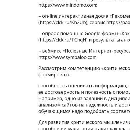
https://www.mindomo.com;
– on-line интерактивная доска «Реком
(https://clck.ru/Kh2Ub), сервис https://pad
– опрос с помощью Google-формы «Ка
(https://clck.ru/TChqH) и результаты ан
– вебмикс «Полезные Интернет-ресурсы» 
https://www.symbaloo.com.
Рассмотрим компетенцию «критическо
формировать
способность оценивать информацию, п
ее достоверность и полезность с пом
Например, одно из заданий в дисципл
анализом сайтов на надежность и дос
обучающимся надо подобрать соответ
Для развития критического мышления 
способов визуализации, таких как кла