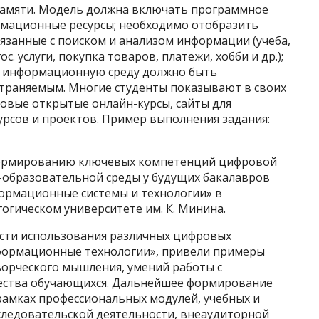
 памяти. Модель должна включать программное
рмационные ресурсы; необходимо отобразить
вязанные с поиском и анализом информации (учеба,
с. услуги, покупка товаров, платежи, хобби и др.);
в информационную среду должно быть
траняемым. Многие студенты показывают в своих
совые открытые онлайн-курсы, сайты для
урсов и проектов. Пример выполнения задания:
формированию ключевых компетенций цифровой
образовательной среды у будущих бакалавров
формационные системы и технологии» в
огическом университете им. К. Минина.
сти использования различных цифровых
формационные технологии», привели примеры
ворческого мышления, умений работы с
ества обучающихся. Дальнейшее формирование
амках профессиональных модулей, учебных и
следовательской деятельности, внеаудиторной