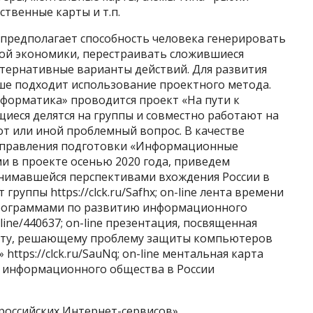
ственные карты и т.п.
предполагает способность человека генерировать
ой экономики, перестраивать сложившиеся
ьтернативные варианты действий. Для развития
ше подходит использование проектного метода.
форматика» проводится проект «На пути к
еся делятся на группы и совместно работают на
от или иной проблемный вопрос. В качестве
аправления подготовки «Информационные
и в проекте осенью 2020 года, приведем
нимавшейся перспективами вхождения России в
уппы https://clck.ru/Safhx; on-line лента времени
программами по развитию информационного
/line/440637; on-line презентация, посвященная
кту, решающему проблему защиты компьютеров
https://clck.ru/SauNq; on-line ментальная карта
 информационного общества в России
 российских Интернет-сервисов»