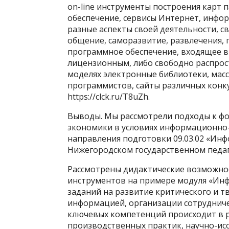
on-line инструменты построения карт
обеспечение, сервисы Интернет, инфо
разные аспекты своей деятельности, с
общение, саморазвитие, развлечения, го
программное обеспечение, входящее 
лицензионным, либо свободно распрос
моделях электронные библиотеки, мас
программистов, сайты различных конк
https://clck.ru/T8uZh.
Выводы. Мы рассмотрели подходы к 
экономики в условиях информационно-
направления подготовки 09.03.02 «Ин
Нижегородском государственном педаг
Рассмотрены дидактические возможно
инструментов на примере модуля «Ин
заданий на развитие критического и т
информацией, организации сотруднич
ключевых компетенций происходит в р
производственных практик, научно-ис