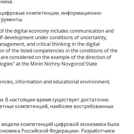
инина.
, цифровые компетенции, информационно-
трументы.
of the digital economy includes communication and
elf-development under conditions of uncertainty,
nagement, and critical thinking in the digital
n of the listed competencies in the conditions of the
are considered on the example of the direction of
logies” at the Minin Nizhny Novgorod State
encies, information and educational environment,
и. В настоящее время существует достаточно
етных компетенций, наиболее востребованных
й модели компетенций цифровой экономики была
ономика Российской Федерации». Разработчики