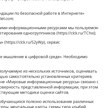
ендации по безопасной работе в Интернете»
let.com;
кими информационными ресурсами мы пользуемся»
кетирования одногруппников (https://clck.ru/TChxi);
(https://clck.ru/S2yWp), сервис
е мышление в цифровой среде». Необходимо
олучаемую из нескольких источников, оценивать
ощью самостоятельно установленных критериев.
ине «Мировые информационные ресурсы» связано с
товерность представленной информации, при этом
ствующие методики оценки сайтов.
обучающихся полезно использование различных
стеры, ментальные карты, схемы типа «рыбий