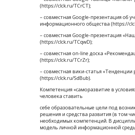
(https://clck.ru/TCrCT);
– совместная Google-презентация об у
информационного общества (https://clck
– совместная Google-презентация «Н
(https://clck.ru/TCqwD);
– совместная on-line доска «Рекоменд
(https://clck.ru/TCrZr);
– совместная вики-статья «Тенденции
(https://clck.ru/SdBub).
Компетенция «саморазвитие в условия
человека ставить
себе образовательные цели под возни
решения и средства развития (в том ч
необходимых компетенций. В дисципл
модель личной информационной среды