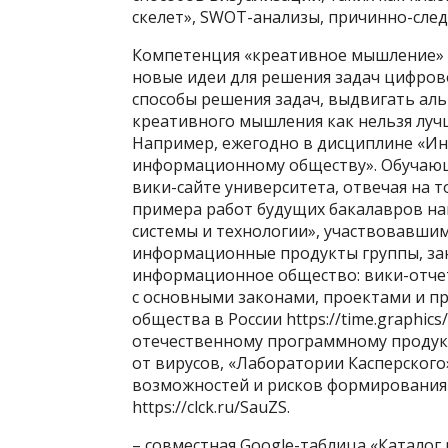
скелет», SWOT-анализы, причинно-след
Компетенция «креативное мышление» 
новые идеи для решения задач цифров
способы решения задач, выдвигать ал
креативного мышления как нельзя луч
Например, ежегодно в дисциплине «Ин
информационному обществу». Обучающи
вики-сайте университета, отвечая на т
примера работ будущих бакалавров н
системы и технологии», участвовавшим
информационные продукты группы, за
информационное общество: вики-отчет гр
с основными законами, проектами и 
общества в России https://time.graphics
отечественному программному проду
от вирусов, «Лаборатории Касперского» 
возможностей и рисков формирования
https://clck.ru/SauZS.
– совместная Google-таблица «Каталог