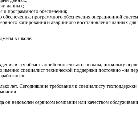
дачи данных;
ачи данных;
я и программного обеспечения;
о обеспечения, программного обеспечения операционной систе
зервного копирования и аварийного восстановления данных для
дметы в школе:
дения в эту область ошибочно считают низким, поскольку перв
 именно специалист технической поддержки постоянно «на пере
зработчиков.
лько лет. Сегодняшние требования к специалисту техподдержки 
омпании.
да он недоволен сервисом компании или качеством обслуживани
;