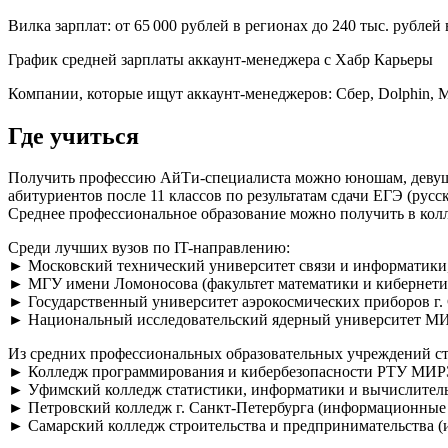
Вилка зарплат: от 65 000 рублей в регионах до 240 тыс. рублей
График средней зарплаты аккаунт-менеджера с Хабр Карьеры
Компании, которые ищут аккаунт-менеджеров: Сбер, Dolphin, М
Где учиться
Получить профессию АйТи-специалиста можно юношам, девушк
абитуриентов после 11 классов по результатам сдачи ЕГЭ (русс
Среднее профессиональное образование можно получить в колл
Среди лучших вузов по IT-направлению:
► Московский технический университет связи и информатики
► МГУ имени Ломоносова (факультет математики и кибернети
► Государственный университет аэрокосмических приборов г.
► Национальный исследовательский ядерный университет МИ
Из средних профессиональных образовательных учреждений ст
► Колледж программирования и кибербезопасности РТУ МИРЭ
► Уфимский колледж статистики, информатики и вычислитель
► Петровский колледж г. Санкт-Петербурга (информационные
► Самарский колледж строительства и предпринимательства (