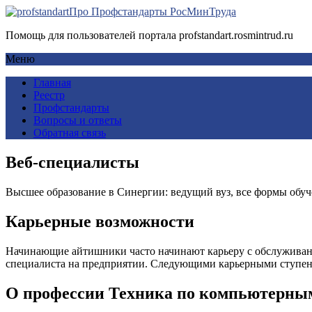
Про Профстандарты РосМинТруда
Помощь для пользователей портала profstandart.rosmintrud.ru
Меню
Главная
Реестр
Профстандарты
Вопросы и ответы
Обратная связь
Веб-специалисты
Высшее образование в Синергии: ведущий вуз, все формы обуч
Карьерные возможности
Начинающие айтишники часто начинают карьеру с обслуживания
специалиста на предприятии. Следующими карьерными ступеня
О профессии Техника по компьютерны