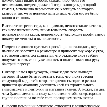
должно быть видно в обоих кадрах, либо, если это
невозможно, помреж должен быстро хлопнуть для одной
камеры, мгновенно переместиться, хлопнуть во вторую
камеру и так же мгновенно испариться, чтобы его не было
видно и слышно.
В ассистенте режиссера, как правило, ценятся такие качества,
как исполнительность, внимательность, скорость
исчезновения из кадра, незаметность (настоящие профи умеют
никому не мешать) и выносливость.
Помреж не должен пугаться просьб принести-подать, ведь
именно он заботится о режиссере и приносит ему кофе с утра,
а во время смены догадывается, что режиссер снова забыл
подумать о том, ел он уже или нет, и подсовывает под руку
быстрый перекус.
Никогда нельзя предугадать, какая задача тебе выпадет
сегодня. Нужно быть готовым к тому, что, пока готовят
следующий кадр, тебя отправят срочно съездить в рентал
привезти дыммашину, доставить клей из строительного
гипермаркета и ленточки из магазина тканей. А может, ты два
часа будешь лежать на полу как статист, чтобы операторская
группа поставила по тебе свет, прежде чем звать актера.
В России помощник режиссера относится к режиссерскому