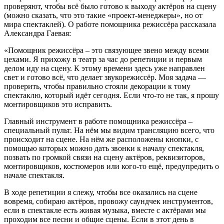
проверяют, чтобы всё было готово к выходу актёров на сцену
(можно сказать, что это такие «проект-менеджеры», но от
мира спектаклей). О работе помощника режиссёра рассказала
Александра Гаевая:
«Помощник режиссёра – это связующее звено между всеми
цехами. Я прихожу в театр за час до репетиции и первым
делом иду на сцену. К этому времени здесь уже направлен
свет и готово всё, что делает звукорежиссёр. Моя задача —
проверить, чтобы правильно стояли декорации к тому
спектаклю, который идёт сегодня. Если что-то не так, я прошу
монтировщиков это исправить.
Главный инструмент в работе помощника режиссёра –
специальный пульт. На нём мы видим трансляцию всего, что
происходит на сцене. На нём же расположены кнопки, с
помощью которых можно дать звонки к началу спектакля,
позвать по громкой связи на сцену актёров, реквизиторов,
монтировщиков, костюмеров или кого-то ещё, предупредить о
начале спектакля.
В ходе репетиции я слежу, чтобы все оказались на сцене
вовремя, собираю актёров, провожу саундчек инструментов,
если в спектакле есть живая музыка, вместе с актёрами мы
проходим все песни и общие сцены. Если в этот день в