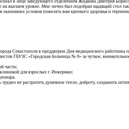
ерсонал в лице заведующего отделением Жидкова Дмитрия Борис
е на высшем уровне. Мне лично был подобран щадящий стол так к
 в нынешних условия пожелать вам крепкого здоровья и терпения
орода Севастополя в преддверии Дня медицинского работника п
алистов ГБУЗС «Городская больница № 9» за чуткое, внимательн
й части;
линикой для взрослых г. Инкерман;
ционара.
 трудно не растратить душевное тепло, доброту, сохранить опти