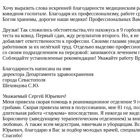
Хочу выразить слова искренней благодарности медицинским ра
ковидном госпитале. Благодаря их профессионализму, работе с
Богом хранимы, дорогие наши медики! Профессиональных Вам
Друзья! Так сложились обстоятельства,что нахожусь в 9 горбо
теста на ковид. Первый сдан, жду результатов второго. Но, я н
добавляет ответственности к профессии. Своими глазами уви
работников за их нелёгкий труд. Отдельно выделяю профессио
со своим подразделением на передовой: занимаются лечением п
Соблюдайте установленные рекомендации! Уважайте работу Вра
Благодарность написана на имя
директора Департамента здравоохранения
города Севастополя
Шеховцова С.Ю.
Уважаемый Сергей Юрьевич!
Меня привезла скорая помощь в реанимационное отделение 9 г
грибами. Скорая привезла меня в полусознании, мне 81 год, по
длительная работа «глаукома» впоследствии. Я никогда не ви
Борисовичу (заведующему терапевтическим отделением) за вни
любовью. А также всем медсестрам, нянечкам и уборщицам. Все
Юрьевич, благодарю я Вас за подбор молодых врачей, специал
Спасибо!