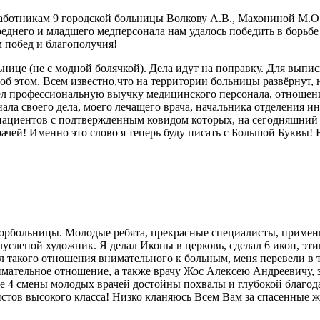
ботникам 9 городской больницы Волкову А.В., Махониной М.О.,
реднего и младшего медперсонала нам удалось победить в борьб
 побед и благополучия!
льнице (не с модной болячкой). Дела идут на поправку. Для вып
е об этом. Всем известно,что на территории больницы развёрнут,
дел профессиональную выучку медицинского персонала, отношен
нала своего дела, моего лечащего врача, начальника отделения
ациентов с подтвержденным ковидом которых, на сегодняшний де
чей! Именно это слово я теперь буду писать с Большой Буквы! Б
орбольницы. Молодые ребята, прекрасные специалисты, примени
луслепой художник. Я делал Иконы в церковь, сделал 6 икон, эти
дел такого отношения внимательного к больным, меня перевели 
мательное отношение, а также врачу Жос Алексею Андреевичу, 
 4 смены молодых врачей достойны похвалы и глубокой благодар
истов высокого класса! Низко кланяюсь Всем Вам за спасенные