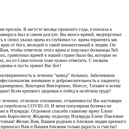
 просьба. В августе месяце прошлого года, я поехала к
навируса был в самом разгуле. Вы много врачей, медперсонал
 своих указах врача из глубинки т.е. врача-терапевта зав.
 врач от бога, молодой и такой внимательный к людям. Он
 Вам, чтобы отметили этого врача и персонал больницы №9.
ких, грамотных врачей в нашей стране было бы, которые не
ах, но из Севастополя тоже нужно отметить. С низким
доровы и пусть хранит Вас Бог!
моотверженность в лечении “ковид” больных. Заболевание
фессионализм, внимание и доброжелательность к пациенту,
ладимировне, Виктории Викторовне, Инессе, Татьяне и всему
цию! Всем крепкого здоровья и побед в нелёгком труде!
е лечение, отличное отношение, отзывчивость! Вы настоящие
лика переболела COVID-19. И меня популярная болячка не
тоже в Изумруде. Огромное спасибо главному врачу Елене
рию Борисовичу Жидкову, педиатру Изумруда Елене Павловне
истовым! Желаю Вам, Вашим родным и близким людям крепкого
приносил Вам и Вашим близким только радость и счастье!