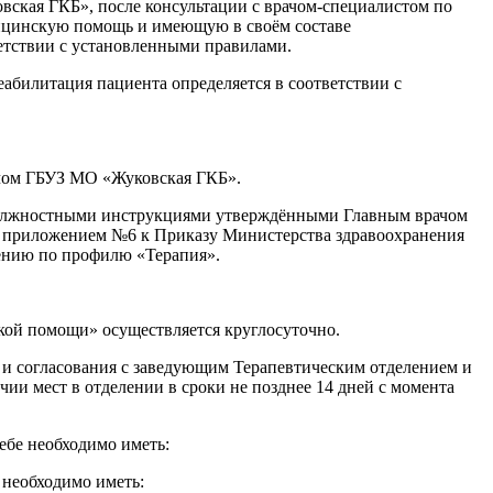
ская ГКБ», после консультации с врачом-специалистом по
дицинскую помощь и имеющую в своём составе
етствии с установленными правилами.
абилитация пациента определяется в соответствии с
ачом ГБУЗ МО «Жуковская ГКБ».
с должностными инструкциями утверждёнными Главным врачом
м приложением №6 к Приказу Министерства здравоохранения
лению по профилю «Терапия».
кой помощи» осуществляется круглосуточно.
 и согласования с заведующим Терапевтическим отделением и
и мест в отделении в сроки не позднее 14 дней с момента
ебе необходимо иметь:
 необходимо иметь: