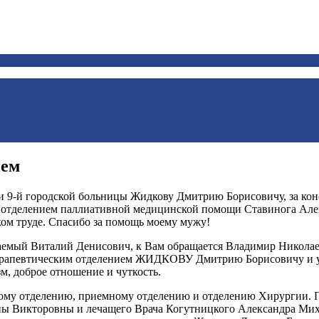
ием
 9-й городской больницы Жидкову Дмитрию Борисовичу, за конс
 отделением паллиативной медицинской помощи Ставинога Алек
гком труде. Спасибо за помощь моему мужу!
емый Виталий Денисович, к Вам обращается Владимир Николаевич
 терапевтическим отделением ЖИДКОВУ Дмитрию Борисовичу и
м, доброе отношение и чуткость.
ому отделению, приемному отделению и отделению Хирургии. П
ы Викторовны и лечащего Врача Когутницкого Александра Мих