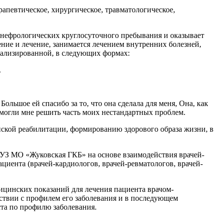
рапевтическое, хирургическое, травматологическое,
– нефрологических круглосуточного пребывания и оказывает
ие и лечение, занимается лечением внутренних болезней,
циализированной, в следующих формах:
.
льшое ей спасибо за то, что она сделала для меня, Она, как
омогли мне решить часть моих нестандартных проблем.
нской реабилитации, формированию здорового образа жизни, в
УЗ МО «Жуковская ГКБ» на основе взаимодействия врачей-
иента (врачей-кардиологов, врачей-ревматологов, врачей-
ицинских показаний для лечения пациента врачом-
тствии с профилем его заболевания и в последующем
ста по профилю заболевания.