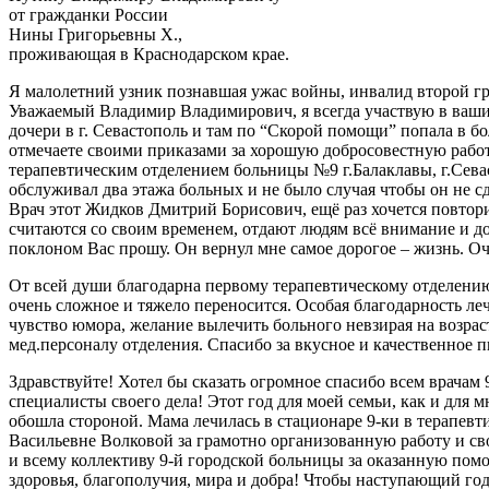
от гражданки России
Нины Григорьевны Х.,
проживающая в Краснодарском крае.
Я малолетний узник познавшая ужас войны, инвалид второй гр
Уважаемый Владимир Владимирович, я всегда участвую в ваших 
дочери в г. Севастополь и там по “Скорой помощи” попала в б
отмечаете своими приказами за хорошую добросовестную работу. 
терапевтическим отделением больницы №9 г.Балаклавы, г.Севаст
обслуживал два этажа больных и не было случая чтобы он не с
Врач этот Жидков Дмитрий Борисович, ещё раз хочется повтори
считаются со своим временем, отдают людям всё внимание и до
поклоном Вас прошу. Он вернул мне самое дорогое – жизнь. Оч
От всей души благодарна первому терапевтическому отделению
очень сложное и тяжело переносится. Особая благодарность 
чувство юмора, желание вылечить больного невзирая на возра
мед.персоналу отделения. Спасибо за вкусное и качественное 
Здравствуйте! Хотел бы сказать огромное спасибо всем врачам
специалисты своего дела! Этот год для моей семьи, как и для 
обошла стороной. Мама лечилась в стационаре 9-ки в терапевт
Васильевне Волковой за грамотно организованную работу и 
и всему коллективу 9-й городской больницы за оказанную п
здоровья, благополучия, мира и добра! Чтобы наступающий го