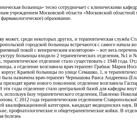
линическая больница» тесно сотрудничает с клиническими каф
ным учреждением Московской области «Московский областной 
фармакологическое) образование.
аву может, среди некоторых других, и терапевтическая служба 
ропольской городской больницы встречаются с самого начала во
риемный покой с венерическим изолятором» – вот весь перечень
труктуру больницы входило 2 терапевтических отделения, №1 и 
 терапевтическое отделение стало существовать с 1948 года. О
ьницы, а отделение возглавила врач-терапевт Грабиас Мария Ио
 корпус Краевой больницы по улице Семашко, 1, и терапевтичес
м была назначена врач-терапевт Чернышова Раиса Андреевна (Ела
да приходят врачи нового поколения; отделение возглавила Гас
. В эти годы отделение стало центральной базой для кафедры вн
, используя базу терапевтического отделения, Павленко Никол
Попова. С 2012 года терапевтическим отделением Ставропольск
ей квалификационной категории, кандидат медицинских наук. В
ческие, профпатологические и общетерапевтические койки. В от
ая болезнь