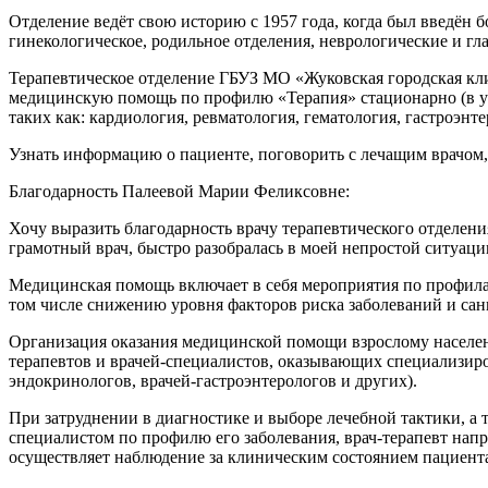
Отделение ведёт свою историю с 1957 года, когда был введён 
гинекологическое, родильное отделения, неврологические и гл
Терапевтическое отделение ГБУЗ МО «Жуковская городская кли
медицинскую помощь по профилю «Терапия» стационарно (в ус
таких как: кардиология, ревматология, гематология, гастроэн
Узнать информацию о пациенте, поговорить с лечащим врачом,
Благодарность Палеевой Марии Феликсовне:
Хочу выразить благодарность врачу терапевтического отделени
грамотный врач, быстро разобралась в моей непростой ситуаци
Медицинская помощь включает в себя мероприятия по профила
том числе снижению уровня факторов риска заболеваний и са
Организация оказания медицинской помощи взрослому населен
терапевтов и врачей-специалистов, оказывающих специализир
эндокринологов, врачей-гастроэнтерологов и других).
При затруднении в диагностике и выборе лечебной тактики, а
специалистом по профилю его заболевания, врач-терапевт напр
осуществляет наблюдение за клиническим состоянием пациента