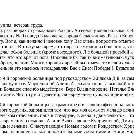
уппы, ветеран труда.
разговорах с гражданами России. А сейчас у меня большая к Вам
ольницу № 9 города Балаклавы, города Севастополя. Разгар Коро
Вот я, как пожилой человек хочу Вас очень попросить отметить в
ополя. В то жуткое время этот врач не уходил из больницы, это
делал обход больных (кроме выходного). Я с большой просьбой к
ть, что это врач от бога. Побольше бы таких внимательных, чут
броту, знание. Много хороших врачей вы отмечаете в своих указ
ень на это надеюсь и поздравляю Вас с Днем Победы!!! Будьте з
 9-й городской больницы под руководством Жидкова Д.Б. за са
лечащему врачу Маркешиной Алине Александровне за высокий про
ст. Большое спасибо медсёстрам: Вере Владимировне, Наталье В
питание. Чистоту в отделении, своевременную уборку и дезинфек
 9-й городской больницы за грамотное и высокопрофессионально
многих других, запомнился тем, что вся моя семья от мала до ве
ическом отделении, папа в Изумруде, я, жена и двое малюток – 
своевременную помощь, Алине Вячеславовне Куприяновой, Дмит
омощь и лечение. С наступающим Новым годом и Рождеством Хр
д был наполнен только положительными событиями и эмоциями, 