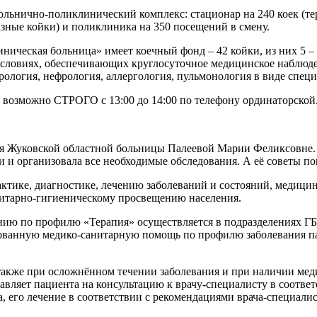
больнично-поликлинический комплекс: стационар на 240 коек (те
азные койки) и поликлиника на 350 посещений в смену.
ническая больница» имеет коечный фонд – 42 койки, из них 5 
ловиях, обеспечивающих круглосуточное медицинское наблюден
терология, нефрология, аллергология, пульмонология в виде спе
 возможно СТРОГО с 13:00 до 14:00 по телефону ординаторской
я Жуковской областной больницы Палеевой Марии Феликсовне. Бо
и и организовала все необходимые обследования. А её советы п
ктике, диагностике, лечению заболеваний и состояний, медици
нитарно-гигиеническому просвещению населения.
ию по профилю «Терапия» осуществляется в подразделениях ГБ
ованную медико-санитарную помощь по профилю заболевания пац
 также при осложнённом течении заболевания и при наличии мед
авляет пациента на консультацию к врачу-специалисту в соотве
, его лечение в соответствии с рекомендациями врача-специали