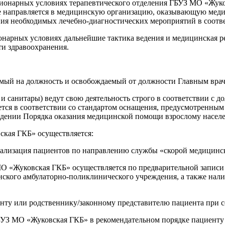
ионарных условиях терапевтического отделения ГБУЗ МО «Жуков
дке направляется в медицинскую организацию, оказывающую ме
ия необходимых лечебно-диагностических мероприятий в соотв
нарных условиях дальнейшие тактика ведения и медицинская ре
и здравоохранения.
аемый на должность и освобождаемый от должности Главным вр
 и санитары) ведут свою деятельность строго в соответствии 
тся в соответствии со стандартом оснащения, предусмотренны
рждении Порядка оказания медицинской помощи взрослому насе
ская ГКБ» осуществляется:
тализация пациентов по направлению службы «скорой медицинс
МО «Жуковская ГКБ» осуществляется по предварительной записи
ого амбулаторно-поликлинического учреждения, а также наличи
нту или родственнику/законному представителю пациента при с
БУЗ МО «Жуковская ГКБ» в рекомендательном порядке пациенту