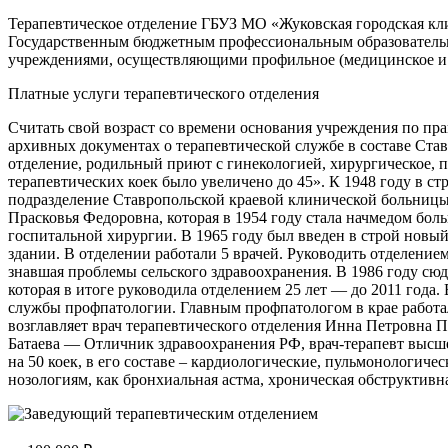
Терапевтическое отделение ГБУЗ МО «Жуковская городская к
Государственным бюджетным профессиональным образователь
учреждениями, осуществляющими профильное (медицинское и 
Платные услуги терапевтического отделения
Считать свой возраст со времени основания учреждения по пр
архивных документах о терапевтической службе в составе Став
отделение, родильный приют с гинекологией, хирургическое, п
терапевтических коек было увеличено до 45». К 1948 году в с
подразделение Ставропольской краевой клинической больницы,
Прасковья Федоровна, которая в 1954 году стала начмедом бол
госпитальной хирургии. В 1965 году был введен в строй новый
здании. В отделении работали 5 врачей. Руководить отделение
знавшая проблемы сельского здравоохранения. В 1986 году сю
которая в итоге руководила отделением 25 лет — до 2011 года
службы профпатологии. Главным профпатологом в крае работал
возглавляет врач терапевтического отделения Инна Петровна 
Батаева — Отличник здравоохранения РФ, врач-терапевт высш
на 50 коек, в его составе – кардиологические, пульмонологи
нозологиям, как бронхиальная астма, хроническая обструктивн