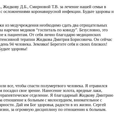
 Жидкову Д.Б., Смирновой Т.В. за лечение нашей семьи в
е с осложнениями коронавирусной инфекции. Будьте здоровы и
иски из медучреждения необходимо сдать два отрицательных
 на наречии медиков “госпиталь по ковиду”. Безусловно, это
ие к пациентам. От себя лично благодарю медицинских
 интенсивной терапии Жидкова Дмитрия Борисовича. Он сейчас
нь 94 человека. Земляки! Берегите себя и своих близких!
удьте здоровы!
ли все, чтобы спасти полумертвого человека. Я отравился
м посадил свое зрение. Нанесение золота, вредные лаки,
в терапевтическое отделение. Я благодарный Жидкову Дмитрию
за отношение к больным с милосердием, внимательное с
ности. Дай им Бог здоровья, радости в их жизни. Сергей
 жизни, за огромную дисциплину по отношению к больным.