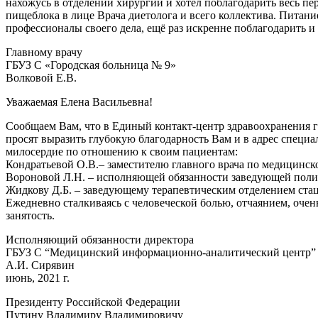
нахожусь в отделении хирургии и хотел поблагодарить весь п
пищеблока в лице Врача диетолога и всего коллектива. Питани
профессионалы своего дела, ещё раз искренне поблагодарить и
Главному врачу
ГБУЗ С «Городская больница № 9»
Волковой Е.В.
Уважаемая Елена Васильевна!
Сообщаем Вам, что в Единый контакт-центр здравоохранения г
просят выразить глубокую благодарность Вам и в адрес специ
милосердие по отношению к своим пациентам:
Кондратьевой О.В.– заместителю главного врача по медицинско
Вороновой Л.Н. – исполняющей обязанности заведующей полик
Жидкову Д.Б. – заведующему терапевтическим отделением ста
Ежедневно сталкиваясь с человеческой болью, отчаянием, очень
занятость.
Исполняющий обязанности директора
ГБУЗ С “Медицинский информационно-аналитический центр”
А.И. Сирявин
июнь, 2021 г.
Президенту Российской Федерации
Путину Владимиру Владимировичу