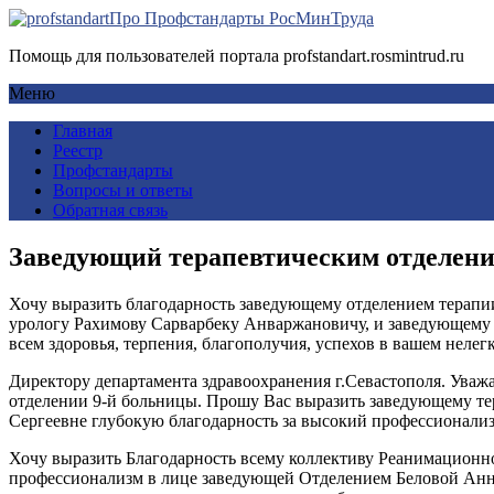
Про Профстандарты РосМинТруда
Помощь для пользователей портала profstandart.rosmintrud.ru
Меню
Главная
Реестр
Профстандарты
Вопросы и ответы
Обратная связь
Заведующий терапевтическим отделен
Хочу выразить благодарность заведующему отделением терапии
урологу Рахимову Сарварбеку Анваржановичу, и заведующему
всем здоровья, терпения, благополучия, успехов в вашем неле
Директору департамента здравоохранения г.Севастополя. Уважа
отделении 9-й больницы. Прошу Вас выразить заведующему
Сергеевне глубокую благодарность за высокий профессионализ
Хочу выразить Благодарность всему коллективу Реанимационн
профессионализм в лице заведующей Отделением Беловой Анн