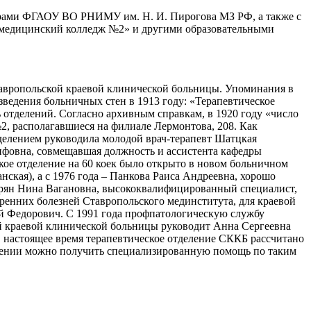
едрами ФГАОУ ВО РНИМУ им. Н. И. Пирогова МЗ РФ, а также с
медицинский колледж №2» и другими образовательными
Ставропольской краевой клинической больницы. Упоминания в
зведения больничных стен в 1913 году: «Терапевтическое
 отделений. Согласно архивным справкам, в 1920 году «число
№2, располагавшиеся на филиале Лермонтова, 208. Как
тделением руководила молодой врач-терапевт Шатцкая
сифовна, совмещавшая должность и ассистента кафедры
кое отделение на 60 коек было открыто в новом больничном
нская), а с 1976 года – Панкова Раиса Андреевна, хорошо
парян Нина Вагановна, высококвалифицированный специалист,
утренних болезней Ставропольского мединститута, для краевой
ай Федорович. С 1991 года профпатологическую службу
ой краевой клинической больницы руководит Анна Сергеевна
 настоящее время терапевтическое отделение СККБ рассчитано
делении можно получить специализированную помощь по таким