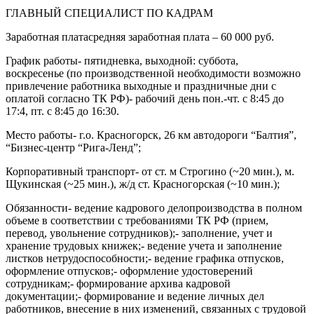
ГЛАВНЫЙ СПЕЦИАЛИСТ ПО КАДРАМ
Заработная платасредняя заработная плата – 60 000 руб.
График работы- пятидневка, выходной: суббота,
воскресенье (по производственной необходимости возможно
привлечение работника выходные и праздничные дни с
оплатой согласно ТК РФ)- рабочий день пон.-чт. с 8:45 до
17:4, пт. с 8:45 до 16:30.
Место работы- г.о. Красногорск, 26 км автодороги “Балтия”,
“Бизнес-центр “Рига-Ленд”;
Корпоративный транспорт- от ст. м Строгино (~20 мин.), м.
Щукинская (~25 мин.), ж/д ст. Красногорская (~10 мин.);
Обязанности- ведение кадрового делопроизводства в полном
объеме в соответствии с требованиями ТК РФ (прием,
перевод, увольнение сотрудников);- заполнение, учет и
хранение трудовых книжек;- ведение учета и заполнение
листков нетрудоспособности;- ведение графика отпусков,
оформление отпусков;- оформление удостоверений
сотрудникам;- формирование архива кадровой
документации;- формирование и ведение личных дел
работников, внесение в них изменений, связанных с трудовой