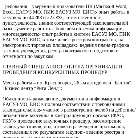
Требования – уверенный пользователь ПК (Microsoft Word,
Excel, ЕАСУЗ МО, ПИК ЕАСУЗ МО, ЕИС);- опыт работы в
закупках по 44-ФЗ и 223-ФЗ;- ответственность,
пунктуальность, знание соответствующей законодательной
базы;- умение работать с большим объемом информации,
многозадачность;- опыт работы в системе ЕАСУЗ МО, ПИК
ЕАСУЗ МО, ЕИС, в том числе с реестром контрактов, на
электронных торговых площадках;- ведения плана-графика
закупок учреждения, реестра контрактов и подготовки
отчетности по закупкам.
ГЛАВНЫЙ СПЕЦИАЛИСТ ОТДЕЛА ОРГАНИЗАЦИИ
ПРОВЕДЕНИЯ КОНКУРЕНТНЫХ ПРОЦЕДУР
Место работы – г.о. Красногорск, 26 км автодороги “Балтия”,
“Бизнес-центр “Рига-Ленд”;
Обязанности- размещение документов и информации в
ЕАСУЗ МО, ЕИС в полном соответствии с требованиями
законодательства;- участие в рассмотрении жалоб на действие/
бездействие заказчика в контролирующих органах (ФАС,
ГКУ);- проведение закупочных процедур, рассмотрение
заявок участников, подготовка и размещение протоколов,
составленных по результатам закупок;- ведение реестра и
подготовка отчетности по закупкам.