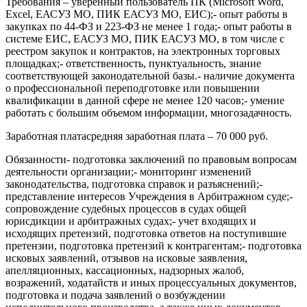
Требования – уверенный пользователь ПК (Microsoft Word,
Excel, ЕАСУЗ МО, ПИК ЕАСУЗ МО, ЕИС);- опыт работы в
закупках по 44-ФЗ и 223-ФЗ не менее 1 года;- опыт работы в
системе ЕИС, ЕАСУЗ МО, ПИК ЕАСУЗ МО, в том числе с
реестром закупок и контрактов, на электронных торговых
площадках;- ответственность, пунктуальность, знание
соответствующей законодательной базы.- наличие документа
о профессиональной переподготовке или повышении
квалификации в данной сфере не менее 120 часов;- умение
работать с большим объемом информации, многозадачность.
Заработная платасредняя заработная плата – 70 000 руб.
Обязанности- подготовка заключений по правовым вопросам
деятельности организации;- мониторинг изменений
законодательства, подготовка справок и разъяснений;-
представление интересов Учреждения в Арбитражном суде;-
сопровождение судебных процессов в судах общей
юрисдикции и арбитражных судах;- учет входящих и
исходящих претензий, подготовка ответов на поступившие
претензии, подготовка претензий к контрагентам;- подготовка
исковых заявлений, отзывов на исковые заявления,
апелляционных, кассационных, надзорных жалоб,
возражений, ходатайств и иных процессуальных документов,
подготовка и подача заявлений о возбуждении