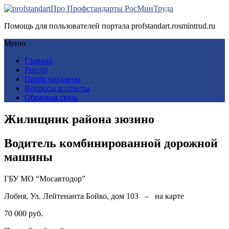
Про Профстандарты РосМинТруда
Помощь для пользователей портала profstandart.rosmintrud.ru
Меню
Главная
Реестр
Профстандарты
Вопросы и ответы
Обратная связь
Жилищник района зюзино
Водитель комбинированной дорожной
машины
ГБУ МО “Мосавтодор”
Лобня, Ул. Лейтенанта Бойко, дом 103 – на карте
70 000 руб.