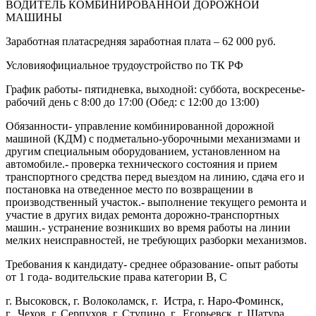
ВОДИТЕЛЬ КОМБИНИРОВАННОЙ ДОРОЖНОЙ
МАШИНЫ
Заработная платасредняя заработная плата – 62 000 руб.
Условияофициальное трудоустройство по ТК РФ
График работы- пятидневка, выходной: суббота, воскресенье-
рабочий день с 8:00 до 17:00 (Обед: с 12:00 до 13:00)
Обязанности- управление комбинированной дорожной
машиной (КДМ) с подметально-уборочными механизмами и
другим специальным оборудованием, установленном на
автомобиле.- проверка технического состояния и прием
транспортного средства перед выездом на линию, сдача его и
постановка на отведенное место по возвращении в
производственный участок.- выполнение текущего ремонта и
участие в других видах ремонта дорожно-транспортных
машин.- устранение возникших во время работы на линии
мелких неисправностей, не требующих разборки механизмов.
Требования к кандидату- среднее образование- опыт работы
от 1 года- водительские права категории B, C
г. Высоковск, г. Волоколамск, г. Истра, г. Наро-Фоминск,
г. Чехов, г. Серпухов, г. Ступино, г. Егорьевск, г. Шатура,