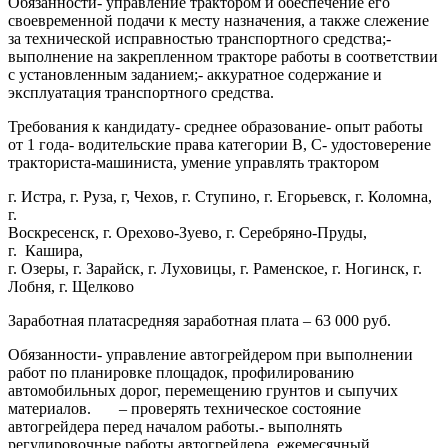
Обязанности- управление трактором и обеспечение его
своевременной подачи к месту назначения, а также слежение
за технической исправностью транспортного средства;-
выполнение на закрепленном тракторе работы в соответствии
с установленным заданием;- аккуратное содержание и
эксплуатация транспортного средства.
Требования к кандидату- среднее образование- опыт работы
от 1 года- водительские права категории B, C- удостоверение
тракториста-машиниста, умение управлять трактором
г. Истра, г. Руза, г, Чехов, г. Ступино, г. Егорьевск, г. Коломна,
г.
Воскресенск, г. Орехово-Зуево, г. Серебряно-Пруды,
г. Кашира,
г. Озеры, г. Зарайск, г. Луховицы, г. Раменское, г. Ногинск, г.
Лобня, г. Щелково
Заработная платасредняя заработная плата – 63 000 руб.
Обязанности- управление автогрейдером при выполнении
работ по планировке площадок, профилированию
автомобильных дорог, перемещению грунтов и сыпучих
материалов. – проверять техническое состояние
автогрейдера перед началом работы.- выполнять
регулировочные работы автогрейдера, ежемесячный