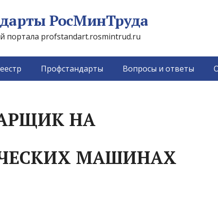
дарты РосМинТруда
портала profstandart.rosmintrud.ru
еестр
Профстандарты
Вопросы и ответы
О
ВАРЩИК НА
ЧЕСКИХ МАШИНАХ