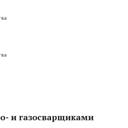
тва
тва
ро- и газосварщиками