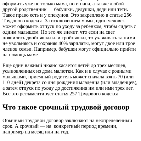
оформить уже не только мама, но и папа, а также любой
другой родственник — бабушки, дедушки, дяди или тети.
Такое право есть и у опекунов. Это закреплено в статье 256
Трудового кодекса. За исключением мамы, один человек
может оформить отпуск по уходу за ребенком, чтобы сидеть с
одним малышом. Но это же значит, что если на свет
появились двойняшки или тройняшки, то ухаживать за ними,
не увольняясь и сохраняя 40% зарплаты, могут двое или трое
членов семьи. Например, бабушки могут официально прийти
на помощь маме.
Еще один важный нюанс касается детей до трех месяцев,
усыновленных из дома малютки. Как и в случае с родными
малышами, приемный родитель может сначала взять 70 (или
110 дней) декрета со дня рождения младенца (или младенцев),
а затем отпуск по уходу до достижения им или ими трех лет.
Все это регламентирует статья 257 Трудового кодекса.
Что такое срочный трудовой договор
Обычный трудовой договор заключают на неопределенный
срок. А срочный — на конкретный период времени,
например на месяц или на год.