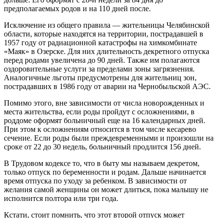
предполагаемых родов и на 110 дней после.
Исключение из общего правила — жительницы Челябинской
области, которые находятся на территории, пострадавшей в
1957 году от радиационной катастрофы на химкомбинате
«Маяк» в Озерске. Для них длительность декретного отпуска
перед родами увеличена до 90 дней. Также им полагаются
оздоровительные услуги за пределами зоны загрязнения.
Аналогичные льготы предусмотрены для жительниц зон,
пострадавших в 1986 году от аварии на Чернобыльской АЭС.
Помимо этого, вне зависимости от числа новорожденных и
места жительства, если роды пройдут с осложнениями, в
роддоме оформят больничный еще на 16 календарных дней.
При этом к осложнениям относится в том числе кесарево
сечение. Если роды были преждевременными и произошли на
сроке от 22 до 30 недель, больничный продлится 156 дней.
В Трудовом кодексе то, что в быту мы называем декретом,
только отпуск по беременности и родам. Дальше начинается
время отпуска по уходу за ребенком. В зависимости от
желания самой женщины он может длиться, пока малышу не
исполнится полтора или три года.
Кстати, стоит помнить, что этот второй отпуск может