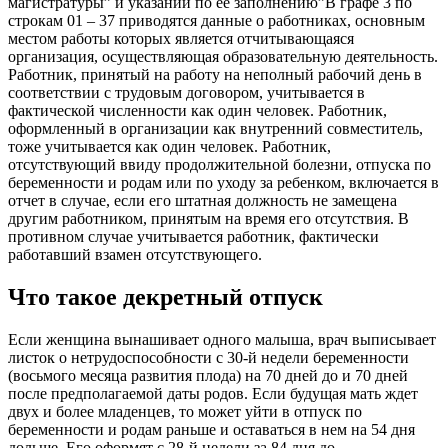
магистратуры” и указаний по ее заполнению”В графе 3 по
строкам 01 – 37 приводятся данные о работниках, основным
местом работы которых является отчитывающаяся
организация, осуществляющая образовательную деятельность.
Работник, принятый на работу на неполный рабочий день в
соответствии с трудовым договором, учитывается в
фактической численности как один человек. Работник,
оформленный в организации как внутренний совместитель,
тоже учитывается как один человек. Работник,
отсутствующий ввиду продолжительной болезни, отпуска по
беременности и родам или по уходу за ребенком, включается в
отчет в случае, если его штатная должность не замещена
другим работником, принятым на время его отсутствия. В
противном случае учитывается работник, фактически
работавший взамен отсутствующего.
Что такое декретный отпуск
Если женщина вынашивает одного малыша, врач выписывает
листок о нетрудоспособности с 30-й недели беременности
(восьмого месяца развития плода) на 70 дней до и 70 дней
после предполагаемой даты родов. Если будущая мать ждет
двух и более младенцев, то может уйти в отпуск по
беременности и родам раньше и оставаться в нем на 54 дня
дольше. Его оформят с 28-й недели за 84 дня до