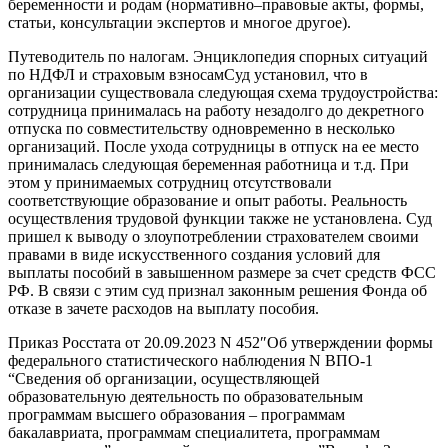
беременности и родам (нормативно–правовые акты, формы,
статьи, консультации экспертов и многое другое).
Путеводитель по налогам. Энциклопедия спорных ситуаций
по НДФЛ и страховым взносамСуд установил, что в
организации существовала следующая схема трудоустройства:
сотрудница принималась на работу незадолго до декретного
отпуска по совместительству одновременно в несколько
организаций. После ухода сотрудницы в отпуск на ее место
принималась следующая беременная работница и т.д. При
этом у принимаемых сотрудниц отсутствовали
соответствующие образование и опыт работы. Реальность
осуществления трудовой функции также не установлена. Суд
пришел к выводу о злоупотреблении страхователем своими
правами в виде искусственного создания условий для
выплаты пособий в завышенном размере за счет средств ФСС
РФ. В связи с этим суд признал законным решения Фонда об
отказе в зачете расходов на выплату пособия.
Приказ Росстата от 20.09.2023 N 452″Об утверждении формы
федерального статистического наблюдения N ВПО-1
“Сведения об организации, осуществляющей
образовательную деятельность по образовательным
программам высшего образования – программам
бакалавриата, программам специалитета, программам