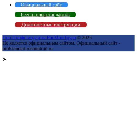
Официальный сайт
Реестр профстандартов
Должностные инструкции
Про Профстандарты РосМинТруда
© 2025
Не является официальным сайтом. Официальный сайт -
profstandart.rosmintrud.ru
➤