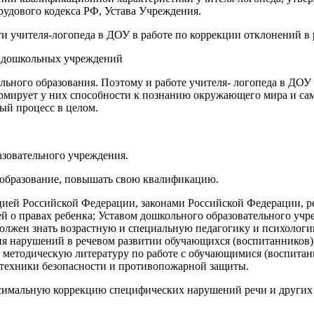
Трудового кодекса РФ, Устава Учреждения.
и учителя-логопеда в ДОУ в работе по коррекции отклонений в
 дошкольных учреждений
ного образования. Поэтому и работе учителя- логопеда в ДОУ 
рмирует у них способности к познанию окружающего мира и сам
ный процесс в целом.
азовательного учреждения.
е образование, повышать свою квалификацию.
туцией Российской Федерации, законами Российской Федерации,
й о правах ребенка; Уставом дошкольного образовательного учр
должен знать возрастную и специальную педагогику и психолог
я нарушений в речевом развитии обучающихся (воспитанников)
 методическую литературу по работе с обучающимися (воспита
 техники безопасности и противопожарной защиты.
симальную коррекцию специфических нарушений речи и других 