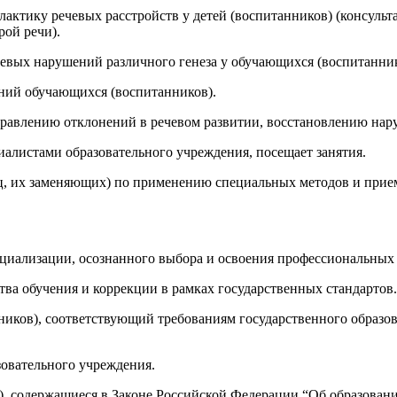
актику речевых расстройств у детей (воспитанников) (консульт
рой речи).
вых нарушений различного генеза у обучающихся (воспитанников)
ений обучающихся (воспитанников).
правлению отклонений в речевом развитии, восстановлению на
циалистами образовательного учреждения, посещает занятия.
лиц, их заменяющих) по применению специальных методов и при
оциализации, осознанного выбора и освоения профессиональных
тва обучения и коррекции в рамках государственных стандартов.
иков), соответствующий требованиям государственного образова
зовательного учреждения.
), содержащиеся в Законе Российской Федерации “Об образовани