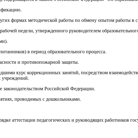
ификацию.
ругих формах методической работы по обмену опытом работы в с
ой рабочей недели, утвержденного руководителем образовательно
ми).
питанников) в период образовательного процесса.
пасности и противопожарной защиты.
едшими курс коррекционных занятий, посредством взаимодейств
х учреждений.
е законодательством Российской Федерации.
анятиях, проводимых с дошкольниками.
орядке аттестации педагогических и руководящих работников г