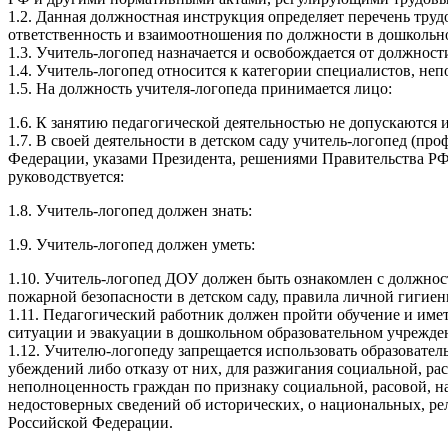
1.2. Данная должностная инструкция определяет перечень труд
ответственность и взаимоотношения по должности в дошкольн
1.3. Учитель-логопед назначается и освобождается от должно
1.4. Учитель-логопед относится к категории специалистов, н
1.5. На должность учителя-логопеда принимается лицо:
1.6. К занятию педагогической деятельностью не допускаются
1.7. В своей деятельности в детском саду учитель-логопед (п
Федерации, указами Президента, решениями Правительства РФ 
руководствуется:
1.8. Учитель-логопед должен знать:
1.9. Учитель-логопед должен уметь:
1.10. Учитель-логопед ДОУ должен быть ознакомлен с должнос
пожарной безопасности в детском саду, правила личной гигиен
1.11. Педагогический работник должен пройти обучение и им
ситуации и эвакуации в дошкольном образовательном учрежде
1.12. Учителю-логопеду запрещается использовать образовате
убеждений либо отказу от них, для разжигания социальной, р
неполноценность граждан по признаку социальной, расовой, н
недостоверных сведений об исторических, о национальных, ре
Российской Федерации.