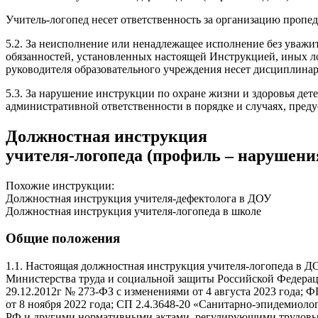
Учитель-логопед несет ответственность за организацию пропе
5.2. За неисполнение или ненадлежащее исполнение без уважи
обязанностей, установленных настоящей Инструкцией, иных л
руководителя образовательного учреждения несет дисциплинар
5.3. За нарушение инструкции по охране жизни и здоровья дет
административной ответственности в порядке и случаях, пред
Должностная инструкция
учителя-логопеда (профиль – нарушени
Похожие инструкции:
Должностная инструкция учителя-дефектолога в ДОУ
Должностная инструкция учителя-логопеда в школе
Общие положения
1.1. Настоящая должностная инструкция учителя-логопеда в Д
Министерства труда и социальной защиты Российской Федераци
29.12.2012г № 273-ФЗ с изменениями от 4 августа 2023 года;
от 8 ноября 2022 года; СП 2.4.3648-20 «Санитарно-эпидемиоло
РФ и другими нормативными актами, регулирующими трудовые