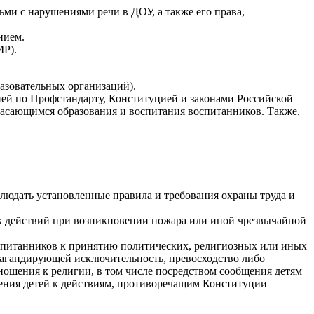
ьми с нарушениями речи в ДОУ, а также его права,
нием.
МР).
азовательных организаций).
цией по Профстандарту, Конституцией и законами Российской
касающимся образования и воспитания воспитанников. Также,
блюдать установленные правила и требования охраны труда и
ок действий при возникновении пожара или иной чрезвычайной
оспитанников к принятию политических, религиозных или иных
опагандирующей исключительность, превосходство либо
ношения к религии, в том числе посредством сообщения детям
дения детей к действиям, противоречащим Конституции