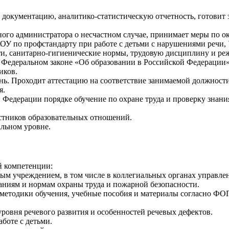
 документацию, аналитико-статистическую отчетность, готовит 
рного администратора о несчастном случае, принимает меры по
У по профстандарту при работе с детьми с нарушениями речи, У
сти, санитарно-гигиенические нормы, трудовую дисциплину и ре
 в Федеральном законе «Об образовании в Российской Федерации
иков.
ь. Проходит аттестацию на соответствие занимаемой должности 
я.
й Федерации порядке обучение по охране труда и проверку знан
астников образовательных отношений.
альном уровне.
й компетенции:
ым учреждением, в том числе в коллегиальных органах управлен
ованиям и нормам охраны труда и пожарной безопасности.
и методики обучения, учебные пособия и материалы согласно Ф
уровня речевого развития и особенностей речевых дефектов.
боте с детьми.