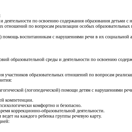
:
 и деятельности по освоению содержания образования детьми с 
ных отношений по вопросам реализации особых образовательных
ю) помощь воспитанникам с нарушениями речи в их социальной 
овий образовательной среды и деятельности по освоению содер
ия участников образовательных отношений по вопросам реализа
вития:
агогической (логопедической) помощи детям с нарушениями реч
оей компетенции.
я психологически комфортно и безопасно.
время коррекционно-образовательной деятельности.
и ведет на каждого ребенка группы речевую карту.
цией: