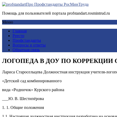
Про Профстандарты РосМинТруда
Помощь для пользователей портала profstandart.rosmintrud.ru
Меню
Главная
Реестр
Профстандарты
Вопросы и ответы
Обратная связь
ЛОГОПЕДА В ДОУ ПО КОРРЕКЦИИ
Лариса Старосельцева Должностная инструкция учителя-логоп
«Детский сад комбинированного
вида «Родничок» Курского района
___Ю. В. Шестипёрова
1. 1. Общие положения
1.1. Настоящая должностная инструкция разработана на осно