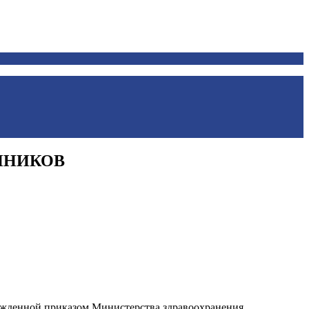
ННИКОВ
ержденной приказом Министерства здравоохранения