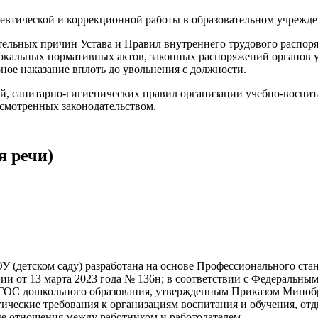
девтической и коррекционной работы в образовательном учрежде
тельных причин Устава и Правил внутреннего трудового распор
окальных нормативных актов, законных распоряжений органов 
ное наказание вплоть до увольнения с должности.
ей, санитарно-гигиенических правил организации учебно-воспит
усмотренных законодательством.
я речи)
ОУ (детском саду) разработана на основе Профессионального ста
и от 13 марта 2023 года № 136н; в соответствии с Федеральны
 ФГОС дошкольного образования, утвержденным Приказом Минобр
гические требования к организациям воспитания и обучения, от
 отношения между работником и работодателем.