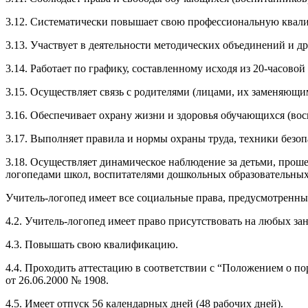
3.12. Систематически повышает свою профессиональную квал
3.13. Участвует в деятельности методических объединений и д
3.14. Работает по графику, составленному исходя из 20-часов
3.15. Осуществляет связь с родителями (лицами, их заменяющи
3.16. Обеспечивает охрану жизни и здоровья обучающихся (вос
3.17. Выполняет правила и нормы охраны труда, техники безо
3.18. Осуществляет динамическое наблюдение за детьми, прош
логопедами школ, воспитателями дошкольных образовательны
Учитель-логопед имеет все социальные права, предусмотренны
4.2. Учитель-логопед имеет право присутствовать на любых з
4.3. Повышать свою квалификацию.
4.4. Проходить аттестацию в соответствии с “Положением о п
от 26.06.2000 № 1908.
4.5. Имеет отпуск 56 календарных дней (48 рабочих дней).