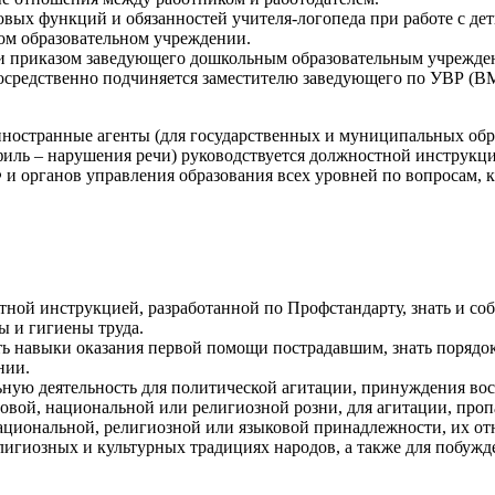
овых функций и обязанностей учителя-логопеда при работе с дет
ом образовательном учреждении.
сти приказом заведующего дошкольным образовательным учрежде
епосредственно подчиняется заместителю заведующего по УВР (В
 иностранные агенты (для государственных и муниципальных обр
рофиль – нарушения речи) руководствуется должностной инструк
и органов управления образования всех уровней по вопросам, 
тной инструкцией, разработанной по Профстандарту, знать и со
ы и гигиены труда.
еть навыки оказания первой помощи пострадавшим, знать поряд
нии.
льную деятельность для политической агитации, принуждения в
асовой, национальной или религиозной розни, для агитации, пр
ациональной, религиозной или языковой принадлежности, их от
лигиозных и культурных традициях народов, а также для побуж