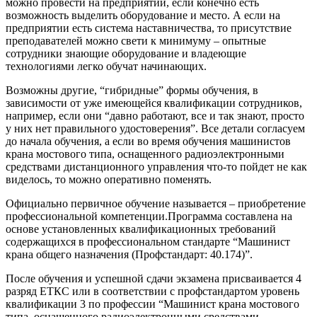
можно провести на предприятии, если конечно есть
возможность выделить оборудование и место. А если на
предприятии есть система наставничества, то присутствие
преподавателей можно свети к минимуму – опытные
сотрудники знающие оборудование и владеющие
технологиями легко обучат начинающих.
Возможны другие, “гибридные” формы обучения, в
зависимости от уже имеющейся квалификации сотрудников,
например, если они “давно работают, все и так знают, просто
у них нет правильного удостоверения”. Все детали согласуем
до начала обучения, а если во время обучения машинистов
крана мостового типа, оснащенного радиоэлектронными
средствами дистанционного управления что-то пойдет не как
виделось, то можно оперативно поменять.
Официально первичное обучение называется – приобретение
профессиональной компетенции.Программа составлена на
основе установленных квалификационных требований
содержащихся в профессиональном стандарте “Машинист
крана общего назначения (Профстандарт: 40.174)”.
После обучения и успешной сдачи экзамена присваивается 4
разряд ЕТКС или в соответствии с профстандартом уровень
квалификации 3 по профессии “Машинист крана мостового
типа, оснащенного радиоэлектронными средствами