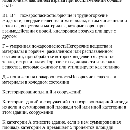
избыточным давлением взрыва при воспламенении больше
5 кПа
В1–В4 – пожароопасностьГорючие и трудногорючие
жидкости, твердые вещества и материалы, в том числе пыли и
волокна, вещества и материалы, которые горят при
взаимодействии с водой, кислородом воздуха или друг с
другом
Г – умеренная пожароопасностьНегорючие вещества и
материалы в горячем, раскаленном или расплавленном
состоянии, при обработке которых выделяется лучистое
тепло, искры и пламя.Горючие газы, жидкости и твердые
вещества, которые сжигают или утилизируют как топливо
Д – пониженная пожароопасностьНегорючие вещества и
материалы в холодном состоянии
Категорирование зданий и сооружений
Категории зданий и сооружений по и взрывопожарной исходя
из доли и суммированной площади той или иной категории в
этом здании, сооружении.
К категории А отнесите здание, если в нем суммированная
площадь категории А превышает 5 процентов площади