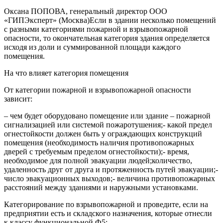
Оксана ПОПОВА, генеральный директор ООО
«ГИПЭксперт» (Москва)Если в здании несколько помещений
с разными категориями пожарной и взрывопожарной
опасности, то окончательная категория здания определяется
исходя из доли и суммированной площади каждого
помещения.
На что влияет категория помещения
От категории пожарной и взрывопожарной опасности
зависит:
– чем будет оборудовано помещение или здание – пожарной
сигнализацией или системой пожаротушения;- какой предел
огнестойкости должен быть у ограждающих конструкций
помещения (необходимость наличия противопожарных
дверей с требуемым пределом огнестойкости);- время,
необходимое для полной эвакуации людей;количество,
удаленность друг от друга и протяженность путей эвакуации;-
число эвакуационных выходов;- величина противопожарных
расстояний между зданиями и наружными установками.
Категорирование по взрывопожарной и проведите, если на
предприятии есть и складского назначения, которые отнесли
к классу функциональной Ф5: