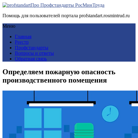
Про Профстандарты РосМинТруда
Помощь для пользователей портала profstandart.rosmintrud.ru
Меню
Главная
Реестр
Профстандарты
Вопросы и ответы
Обратная связь
Определяем пожарную опасность
производственного помещения