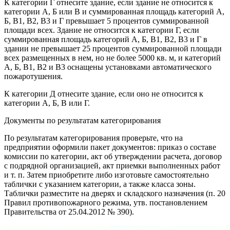
К категории Г отнесите здание, если здание не относится к
категории А, Б или В и суммированная площадь категорий А,
Б, В1, В2, В3 и Г превышает 5 процентов суммированной
площади всех. Здание не относится к категории Г, если
суммированная площадь категорий А, Б, В1, В2, В3 и Г в
здании не превышает 25 процентов суммированной площади
всех размещенных в нем, но не более 5000 кв. м, и категорий
А, Б, В1, В2 и В3 оснащены установками автоматического
пожаротушения.
К категории Д отнесите здание, если оно не относится к
категории А, Б, В или Г.
Документы по результатам категорирования
По результатам категорирования проверьте, что на
предприятии оформили пакет документов: приказ о составе
комиссии по категории, акт об утверждении расчета, договор
с подрядной организацией, акт приемки выполненных работ
и т. п. Затем приобретите либо изготовьте самостоятельно
таблички с указанием категории, а также класса зоны.
Таблички разместите на дверях и складского назначения (п. 20
Правил противопожарного режима, утв. постановлением
Правительства от 25.04.2012 № 390).