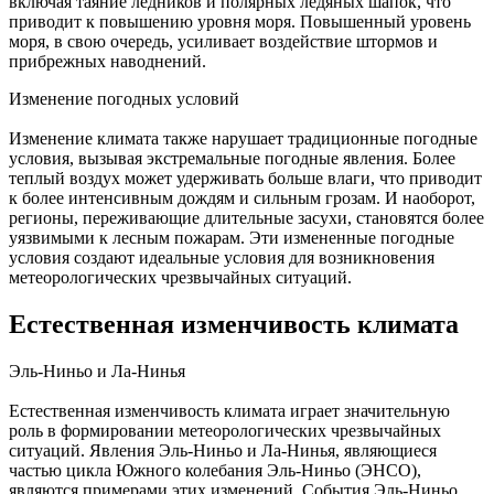
включая таяние ледников и полярных ледяных шапок, что
приводит к повышению уровня моря. Повышенный уровень
моря, в свою очередь, усиливает воздействие штормов и
прибрежных наводнений.
Изменение погодных условий
Изменение климата также нарушает традиционные погодные
условия, вызывая экстремальные погодные явления. Более
теплый воздух может удерживать больше влаги, что приводит
к более интенсивным дождям и сильным грозам. И наоборот,
регионы, переживающие длительные засухи, становятся более
уязвимыми к лесным пожарам. Эти измененные погодные
условия создают идеальные условия для возникновения
метеорологических чрезвычайных ситуаций.
Естественная изменчивость климата
Эль-Ниньо и Ла-Нинья
Естественная изменчивость климата играет значительную
роль в формировании метеорологических чрезвычайных
ситуаций. Явления Эль-Ниньо и Ла-Нинья, являющиеся
частью цикла Южного колебания Эль-Ниньо (ЭНСО),
являются примерами этих изменений. События Эль-Ниньо