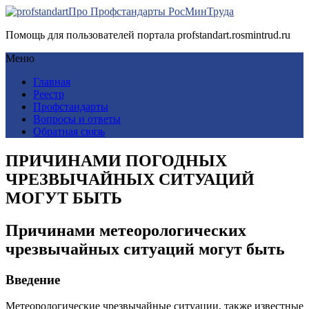
Про Профстандарты РосМинТруда
Помощь для пользователей портала profstandart.rosmintrud.ru
Меню
Главная
Реестр
Профстандарты
Вопросы и ответы
Обратная связь
ПРИЧИНАМИ ПОГОДНЫХ
ЧРЕЗВЫЧАЙНЫХ СИТУАЦИЙ
МОГУТ БЫТЬ
Причинами метеорологических
чрезвычайных ситуаций могут быть
Введение
Метеорологические чрезвычайные ситуации, также известные